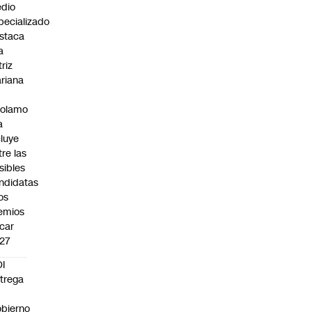
dio
pecializado
staca
a
triz
riana
rolamo
a
cluye
tre las
sibles
ndidatas
los
emios
car
27
I
trega
bierno