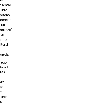
ra
esentar
 libro
orteña.
emorias
 un
mienzo”
 el
ntro
ltural
a
oneda
rego
fiende
ras
n
aza
lia
as
tudio
ue