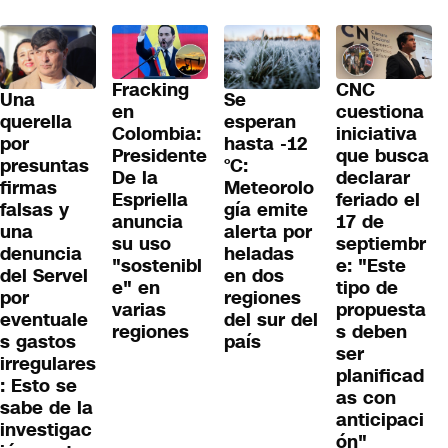
Fracking
CNC
Una
Se
en
cuestiona
querella
esperan
Colombia:
iniciativa
por
hasta -12
Presidente
que busca
presuntas
°C:
De la
declarar
firmas
Meteorolo
Espriella
feriado el
falsas y
gía emite
anuncia
17 de
una
alerta por
su uso
septiembr
denuncia
heladas
"sostenibl
e: "Este
del Servel
en dos
e" en
tipo de
por
regiones
varias
propuesta
eventuale
del sur del
regiones
s deben
s gastos
país
ser
irregulares
planificad
: Esto se
as con
sabe de la
anticipaci
investigac
ón"