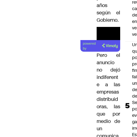
re
años
ca
según el
d
Gobierno.
e
ve
ve
U
powered
by
qu
Pero el
po
anuncio
pr
no dejó
fi
fa
indiferent
u
e a las
de
empresas
de
distribuid
Se
oras, las
po
que por
ev
medio de
ga
ir
un
Es
comunica