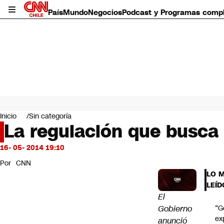
País
Mundo
Negocios
Podcast y Programas comp
País
Mundo
Inicio
Sin categoría
Negocios
La regulación que busca 
Deportes
Programas completos
16- 05- 2014 19:10
Cultura
Por
CNN
Servicios
LO 
Bits
LEÍD
CNN Data
El
CNN tiempo
Gobierno
“G
Futuro 360
ex
anunció
Opinión