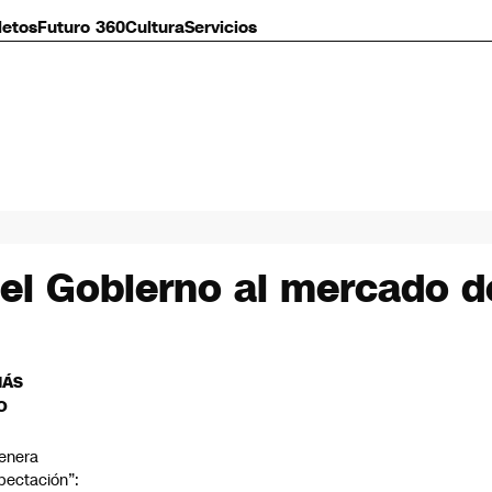
letos
Futuro 360
Cultura
Servicios
el Gobierno al mercado d
MÁS
O
enera
pectación”: