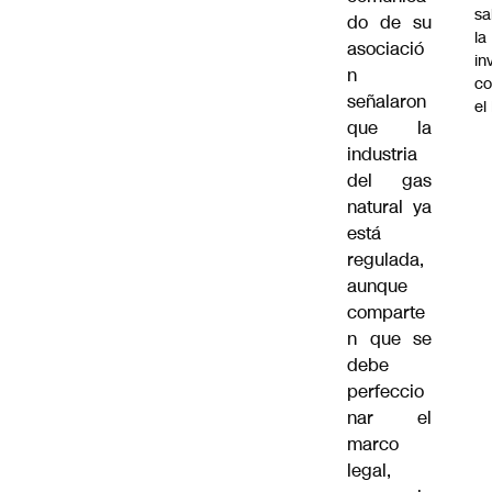
sa
do de su
la
asociació
in
n
co
señalaron
el
que la
industria
del gas
natural ya
está
regulada,
aunque
comparte
n que se
debe
perfeccio
nar el
marco
legal,