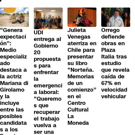
“Genera
Julieta
Orrego
UDI
expectaci
Venegas
defiende
entrega al
ón”:
aterriza en
obras en
Gobierno
Medio
Chile para
Plaza
20
especializ
presentar
Italia tras
propuesta
ado
su libro
estudio
s para
destaca a
“Norteña.
que revela
enfrentar
la actriz
Memorias
caída de
la
Mariana di
de un
67% en
emergenci
Girolamo
comienzo”
velocidad
a laboral:
y la
en el
vehicular
“Queremo
incluye
Centro
s que
entre las
Cultural
recuperar
posibles
La
el trabajo
candidata
Moneda
vuelva a
s a los
ser una