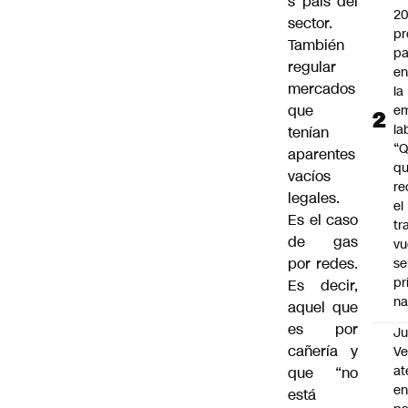
s país del
2
sector.
pr
También
pa
regular
en
mercados
la
que
em
la
tenían
“
aparentes
q
vacíos
re
legales.
el
Es el caso
tr
de gas
vu
por redes.
se
pr
Es decir,
na
aquel que
es por
Ju
cañería y
V
at
que “no
en
está