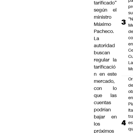
pa
tarificado”
pr
según el
su
ministro
“N
Máximo
M
Pacheco.
de
co
La
en
autoridad
Ce
buscan
Cu
regular la
L
tarificació
M
n en este
Or
mercado,
de
con lo
ob
que las
e
cuentas
Pl
podrían
Ita
bajar en
tr
es
los
q
próximos