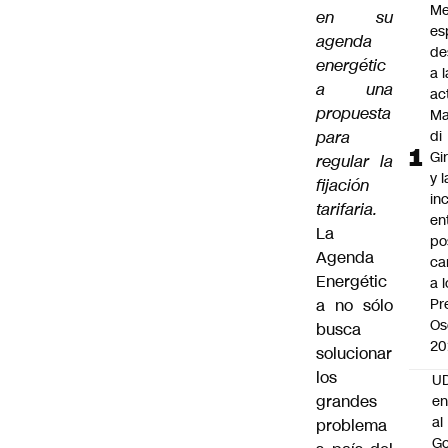
Me
en su
es
agenda
de
energétic
a l
a una
ac
propuesta
Ma
para
di
Gi
regular la
y l
fijación
in
tarifaria.
en
La
po
Agenda
ca
Energétic
a 
a no sólo
Pr
Os
busca
20
solucionar
los
UD
grandes
en
al
problema
Go