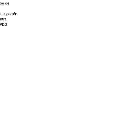
be de
vestigación
ntra
 PDG