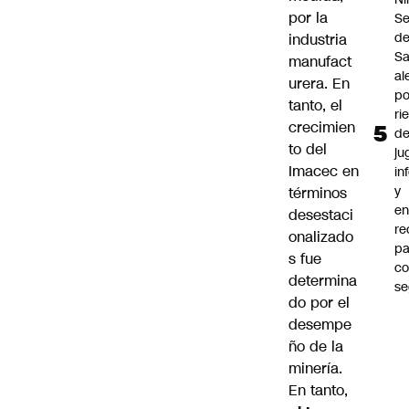
por la
Se
d
industria
Sa
manufact
al
urera. En
po
tanto, el
ri
crecimien
d
to del
ju
Imacec en
in
y
términos
en
desestaci
r
onalizado
pa
s fue
c
determina
se
do por el
desempe
ño de la
minería.
En tanto,