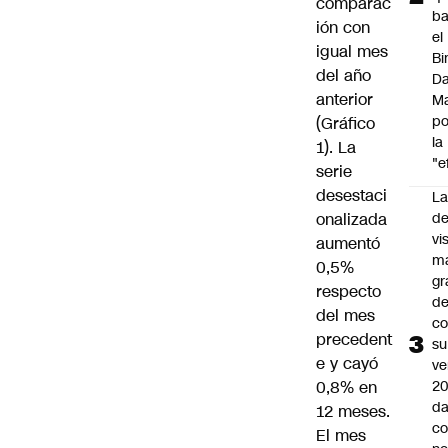
comparac
ba
ión con
el
igual mes
Bi
del año
Da
anterior
M
po
(Gráfico
la
1). La
"e
serie
desestaci
La
onalizada
de
vi
aumentó
m
0,5%
gr
respecto
de
del mes
co
precedent
su
e y cayó
ve
0,8% en
20
da
12 meses.
co
El mes