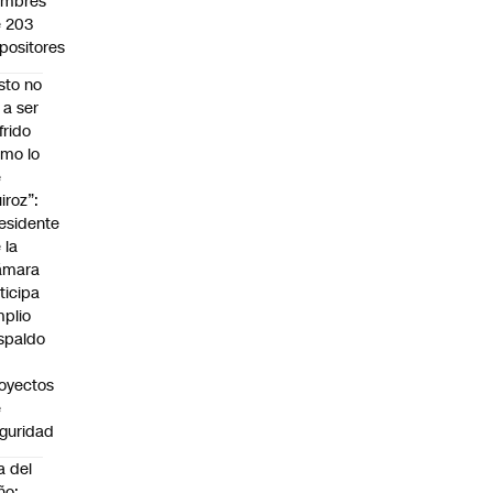
ombres
 203
positores
sto no
 a ser
frido
mo lo
e
iroz”:
esidente
 la
ámara
ticipa
plio
spaldo
oyectos
e
guridad
a del
ño: