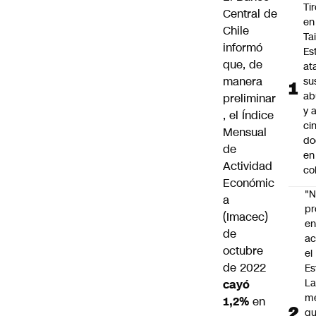
Ti
Central de
en
Chile
Ta
informó
Es
que, de
at
manera
su
ab
preliminar
y 
, el
Índice
ci
Mensual
do
de
en
Actividad
co
Económic
"N
a
p
(Imacec)
e
de
ac
octubre
el
de 2022
Es
L
cayó
m
1,2%
en
q