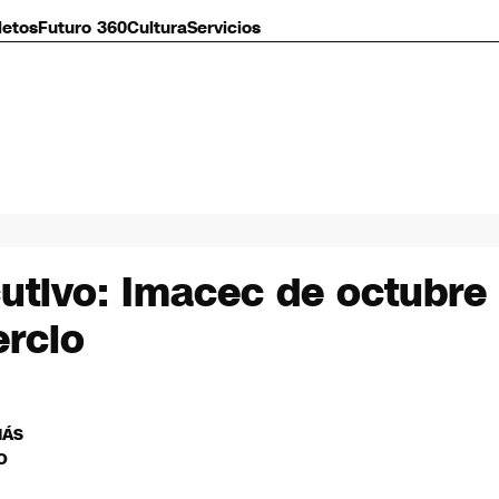
letos
Futuro 360
Cultura
Servicios
tivo: Imacec de octubre
ercio
MÁS
O