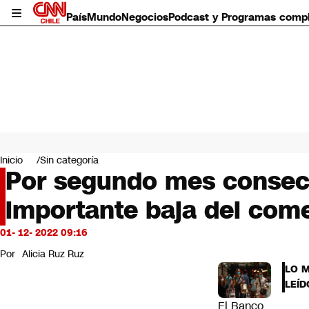
País
Mundo
Negocios
Podcast y Programas comp
País
Mundo
Inicio
Sin categoría
Negocios
Por segundo mes consecu
Deportes
importante baja del com
Programas completos
Cultura
Servicios
01- 12- 2022 09:16
Bits
Por
Alicia Ruz Ruz
CNN Data
LO 
CNN tiempo
LEÍD
Futuro 360
El
Banco
Opinión