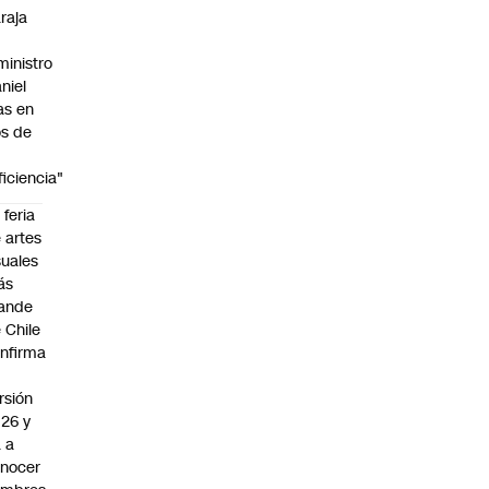
raja
ministro
niel
as en
s de
ficiencia"
 feria
 artes
suales
ás
ande
 Chile
nfirma
rsión
26 y
 a
nocer