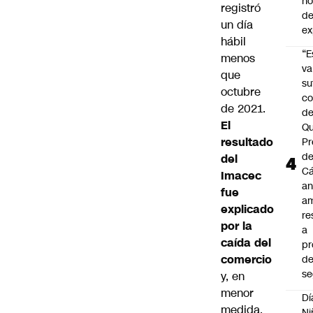
n
registró
de
un día
ex
hábil
“E
menos
va
que
su
octubre
co
de 2021.
d
El
Qu
resultado
Pr
de
del
C
Imacec
an
fue
am
explicado
re
por la
a
caída del
pr
comercio
d
se
y, en
menor
Dí
medida,
Ni