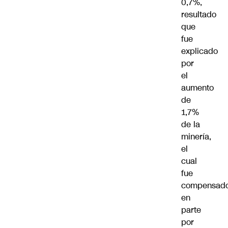
0,7%,
resultado
que
fue
explicado
por
el
aumento
de
1,7%
de la
minería,
el
cual
fue
compensad
en
parte
por