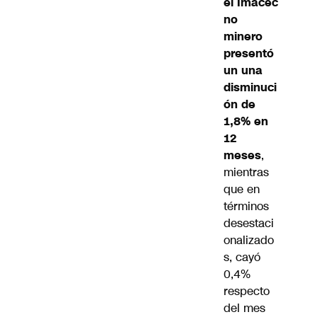
el Imacec
no
minero
presentó
un una
disminuci
ón de
1,8% en
12
meses
,
mientras
que en
términos
desestaci
onalizado
s, cayó
0,4%
respecto
del mes