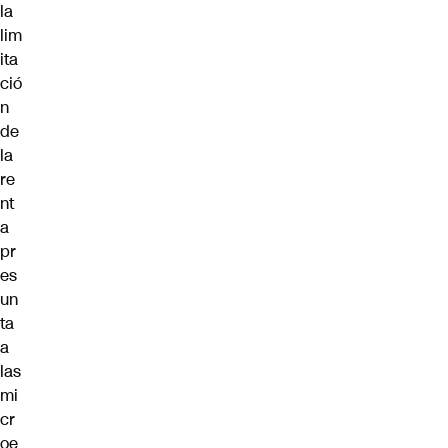
la
lim
ita
ció
n
de
la
re
nt
a
pr
es
un
ta
a
las
mi
cr
oe