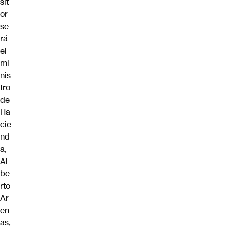
sit
or
se
rá
el
mi
nis
tro
de
Ha
cie
nd
a,
Al
be
rto
Ar
en
as,