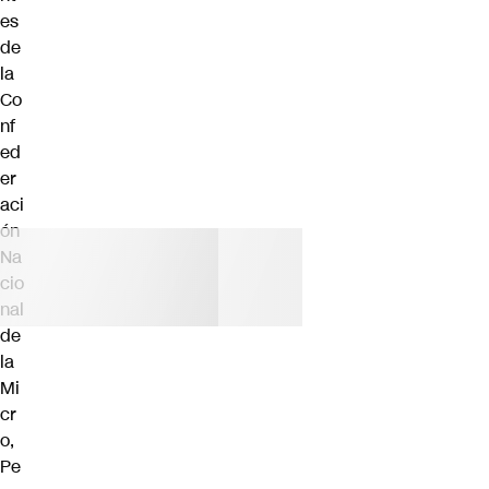
es
de
la
Co
nf
ed
er
aci
ón
Na
cio
nal
de
la
Mi
cr
o,
Pe