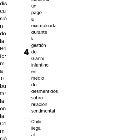
dis
un
cu
pago
sió
a
n
exempleada
durante
de
la
la
gestión
Re
de
for
Gianni
m
Infantino,
a
en
Tri
medio
de
bu
desmentidos
tar
sobre
ia
relación
en
sentimental
la
Chile
Co
llega
mi
al
sió