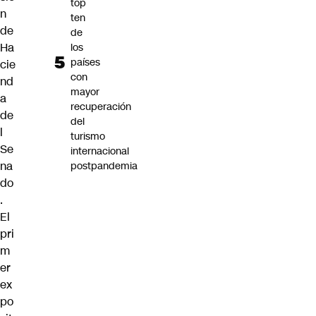
top
n
ten
de
de
Ha
los
países
cie
con
nd
mayor
a
recuperación
de
del
l
turismo
Se
internacional
na
postpandemia
do
.
El
pri
m
er
ex
po