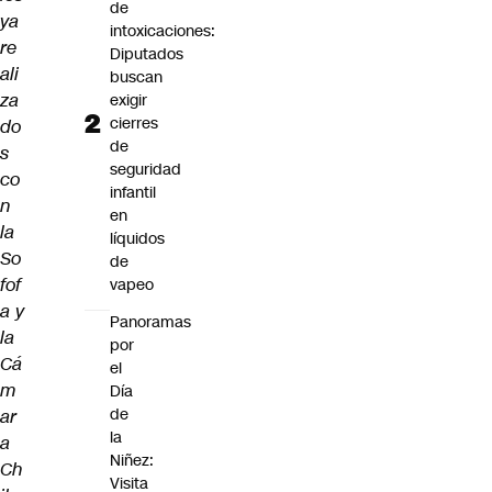
de
ya
intoxicaciones:
re
Diputados
ali
buscan
za
exigir
cierres
do
de
s
seguridad
co
infantil
n
en
la
líquidos
So
de
fof
vapeo
a y
Panoramas
la
por
Cá
el
m
Día
de
ar
la
a
Niñez:
Ch
Visita