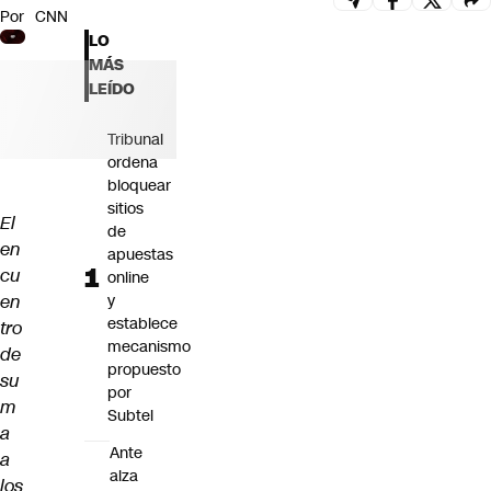
Por
CNN
Futuro 360
LO
Opinión
MÁS
LEÍDO
Tribunal
ordena
bloquear
sitios
El
de
en
apuestas
cu
online
en
y
establece
tro
mecanismo
de
propuesto
su
por
m
Subtel
a
Ante
a
alza
los