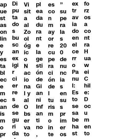
Di
fo
ex
pl
ap
Vi
es
”
pu
rz
tr
ea
ue
sit
co
su
ta
os
av
da
st
a
n
pe
do
a
ia
du
as
al
m
ra
s
co
do
ra
on
Zo
ay
la
bu
nt
en
nt
lin
ol
or
s
sc
ra
el
e
e
óg
re
20
an
H
ce
la
y
ic
cu
0
ex
ua
rr
ge
es
o
pe
de
igi
w
o
sti
ta
N
ra
nu
r
ei
Pa
ón
bl
ac
ci
nc
ci
C
nu
de
ec
io
ón
ia
er
hil
l:
Gi
e
na
de
s
re
e:
Es
an
m
l y
l
en
s
D
to
ni
ec
al
tu
su
de
oc
se
Inf
an
O
ris
s
se
u
sa
an
is
bs
m
pr
gu
m
be
ti
m
er
o
im
ri
en
ha
no
o
va
in
er
da
to
st
,
pr
to
te
os