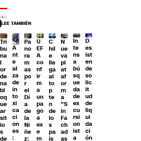
LEE TAMBIÉN
D
In
U
Tri
Pa
C
N
A
es
te
EF
bu
no
hil
ue
nt
ist
ns
A
na
ra
e
va
e
en
a
co
l
m
lle
pl
al
de
bú
nf
or
as
ga
at
za
so
sq
ir
de
po
al
af
de
lic
ue
m
na
r
to
or
in
it
da
a
bl
el
p
m
to
ud
de
un
oq
Dí
te
a
xi
de
ex
pa
ue
a
n
“S
ca
liq
cu
go
ar
de
de
in
ci
ui
rsi
a
sit
la
lo
Fa
on
da
on
ex
io
Ni
s
ch
es
ci
ist
e
s
ñe
pa
ad
:
ón
a
m
de
z:
ís
as