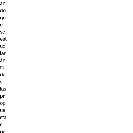
an
do
qu
e
se
est
ud
iar
án
to
da
s
las
pr
op
ue
sta
s
pa