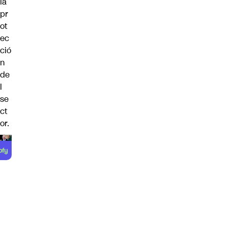
la
pr
ot
ec
ció
n
de
l
se
ct
or.