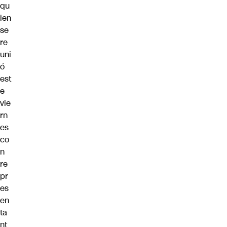
qu
ien
se
re
uni
ó
est
e
vie
rn
es
co
n
re
pr
es
en
ta
nt