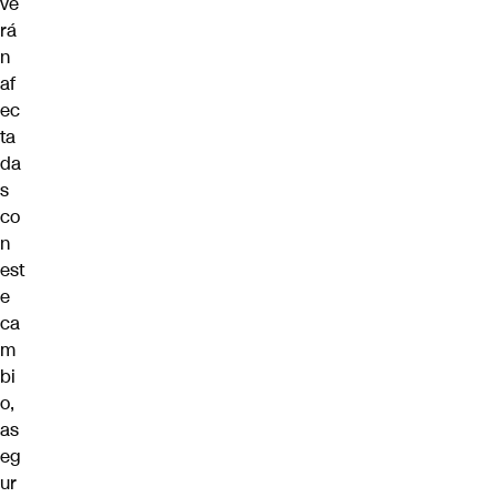
ve
rá
n
af
ec
ta
da
s
co
n
est
e
ca
m
bi
o,
as
eg
ur