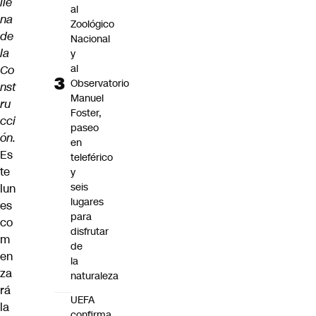
ile
al
na
Zoológico
de
Nacional
la
y
al
Co
Observatorio
nst
Manuel
ru
Foster,
cci
paseo
ón.
en
Es
teleférico
te
y
seis
lun
lugares
es
para
co
disfrutar
m
de
en
la
za
naturaleza
rá
UEFA
la
confirma