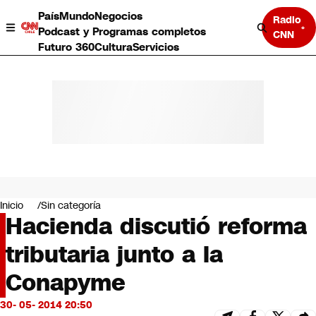
País
Mundo
Negocios
Radio
Podcast y Programas completos
CNN
Futuro 360
Cultura
Servicios
País
Mundo
Negocios
Inicio
Sin categoría
Hacienda discutió reforma
Deportes
Programas completos
tributaria junto a la
Cultura
Servicios
Conapyme
Bits
CNN Data
30- 05- 2014 20:50
CNN tiempo