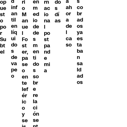
d
s
a
en
op
ri
rn
do
inf
co
ah
m
ue
o
ac
s
an
br
or
ed
st
M
io
dí
til
ad
a
io
o
an
na
as
en
os
de
de
po
ue
l
líq
ya
l
de
r
l
po
ui
es
ca
s
Su
Fo
st
do
ta
so
m
bt
st
pa
s
ba
en
el
er,
nd
de
n
ti
pa
e
va
sa
do
se
mi
pe
ld
s
o
a
o
ad
so
en
os
br
te
e
lef
re
ér
la
ic
ci
o
ón
y
se
se
nt
is