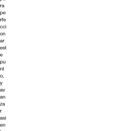
ra
pe
rfe
cci
on
ar
est
e
pu
nt
o,
y
av
an
za
r
así
en