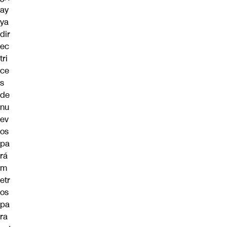
ay
ya
dir
ec
tri
ce
s
de
nu
ev
os
pa
rá
m
etr
os
pa
ra