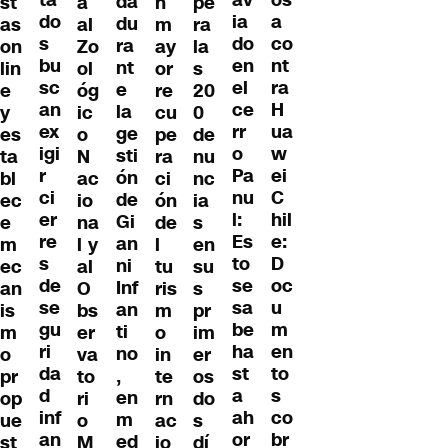
os
av
da
st
a
n
pe
do
a
ia
du
as
al
m
ra
s
co
do
ra
on
Zo
ay
la
bu
nt
en
nt
lin
ol
or
s
sc
ra
el
e
e
óg
re
20
an
H
ce
la
y
ic
cu
0
ex
ua
rr
ge
es
o
pe
de
igi
w
o
sti
ta
N
ra
nu
r
ei
Pa
ón
bl
ac
ci
nc
ci
C
nu
de
ec
io
ón
ia
er
hil
l:
Gi
e
na
de
s
re
e:
Es
an
m
l y
l
en
s
D
to
ni
ec
al
tu
su
de
oc
se
Inf
an
O
ris
s
se
u
sa
an
is
bs
m
pr
gu
m
be
ti
m
er
o
im
ri
en
ha
no
o
va
in
er
da
to
st
,
pr
to
te
os
d
s
a
en
op
ri
rn
do
inf
co
ah
m
ue
o
ac
s
an
br
or
ed
st
M
io
dí