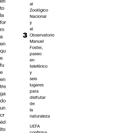
en
al
to
Zoológico
la
Nacional
for
y
al
m
Observatorio
a
Manuel
en
Foster,
qu
paseo
e
en
fu
teleférico
e
y
seis
en
lugares
tre
para
ga
disfrutar
do
de
un
la
cr
naturaleza
éd
UEFA
ito
confirma