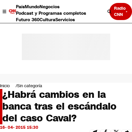
País
Mundo
Negocios
Radio
Podcast y Programas completos
CNN
Futuro 360
Cultura
Servicios
País
Mundo
Negocios
Inicio
Sin categoría
¿Habrá cambios en la
Deportes
Programas completos
banca tras el escándalo
Cultura
Servicios
del caso Caval?
Bits
CNN Data
16- 04- 2015 15:30
CNN tiempo