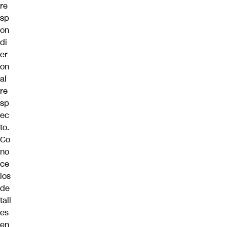
re
sp
on
di
er
on
al
re
sp
ec
to.
Co
no
ce
los
de
tall
es
en