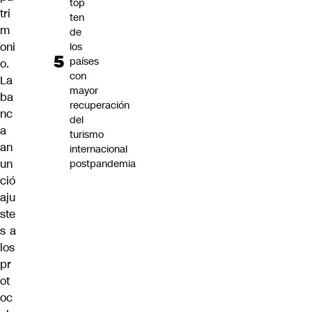
top
tri
ten
m
de
oni
los
países
o.
con
La
mayor
ba
recuperación
nc
del
a
turismo
an
internacional
un
postpandemia
ció
aju
ste
s a
los
pr
ot
oc