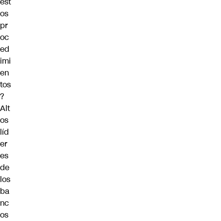
est
os
pr
oc
ed
imi
en
tos
?
Alt
os
líd
er
es
de
los
ba
nc
os