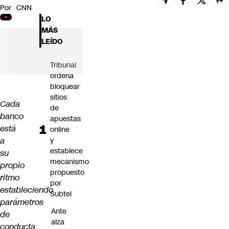
Por
CNN
Futuro 360
LO
Opinión
MÁS
LEÍDO
Tribunal
ordena
bloquear
sitios
Cada
de
banco
apuestas
está
online
a
y
establece
su
mecanismo
propio
propuesto
ritmo
por
estableciendo
Subtel
parámetros
Ante
de
alza
conducta