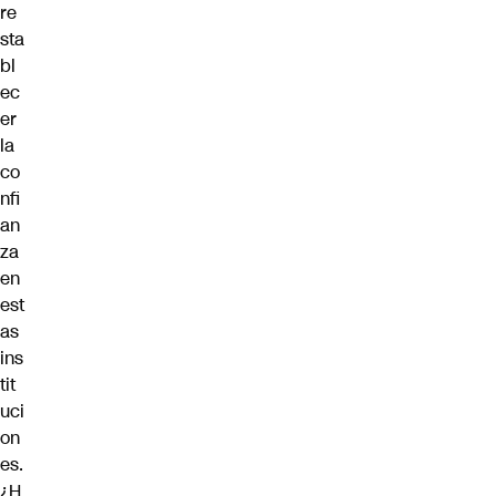
re
sta
bl
ec
er
la
co
nfi
an
za
en
est
as
ins
tit
uci
on
es.
¿H