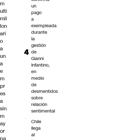
m
un
ulti
pago
mil
a
lon
exempleada
durante
ari
la
o
gestión
a
de
un
Gianni
a
Infantino,
e
en
m
medio
de
pr
desmentidos
es
sobre
a
relación
sin
sentimental
m
Chile
ay
llega
or
al
pa