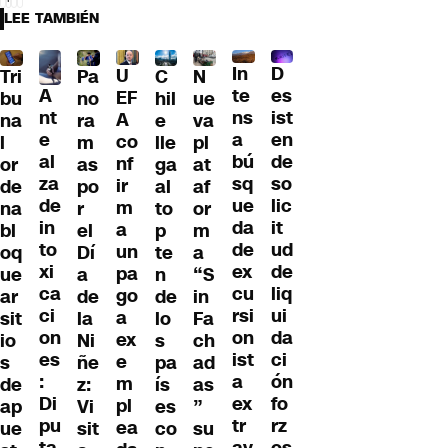
LEE TAMBIÉN
D
In
U
Tri
Pa
C
N
A
es
te
EF
bu
no
hil
ue
nt
ist
ns
A
na
ra
e
va
e
en
a
co
l
m
lle
pl
al
de
bú
nf
or
as
ga
at
za
so
sq
ir
de
po
al
af
de
lic
ue
m
na
r
to
or
in
it
da
a
bl
el
p
m
to
ud
de
un
oq
Dí
te
a
xi
de
ex
pa
ue
a
n
“S
ca
liq
cu
go
ar
de
de
in
ci
ui
rsi
a
sit
la
lo
Fa
on
da
on
ex
io
Ni
s
ch
es
ci
ist
e
s
ñe
pa
ad
:
ón
a
m
de
z:
ís
as
Di
fo
ex
pl
ap
Vi
es
”
pu
rz
tr
ea
ue
sit
co
su
ta