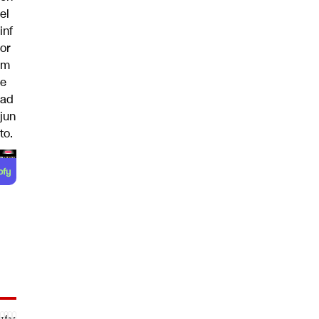
el
inf
or
m
e
ad
jun
to.