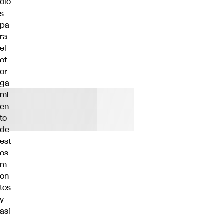
olo
s
pa
ra
el
ot
or
ga
mi
en
to
de
est
os
m
on
tos
y
así