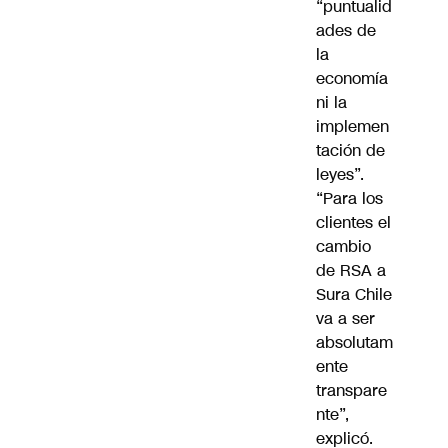
“puntualid
ades de
la
economía
ni la
implemen
tación de
leyes”.
“Para los
clientes el
cambio
de RSA a
Sura Chile
va a ser
absolutam
ente
transpare
nte”,
explicó.