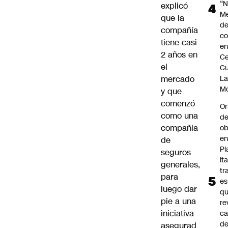
“N
explicó
M
que la
de
compañía
co
tiene casi
en
2 años en
Ce
el
Cu
mercado
L
M
y que
comenzó
Or
como una
de
compañía
ob
e
de
Pl
seguros
Ita
generales,
tr
para
es
luego dar
q
pie a una
re
iniciativa
ca
d
asegurad