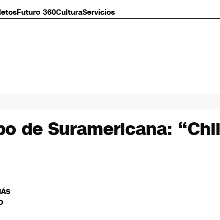
letos
Futuro 360
Cultura
Servicios
bo de Suramericana: “Chil
MÁS
O