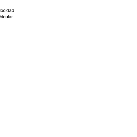
n
locidad
hicular