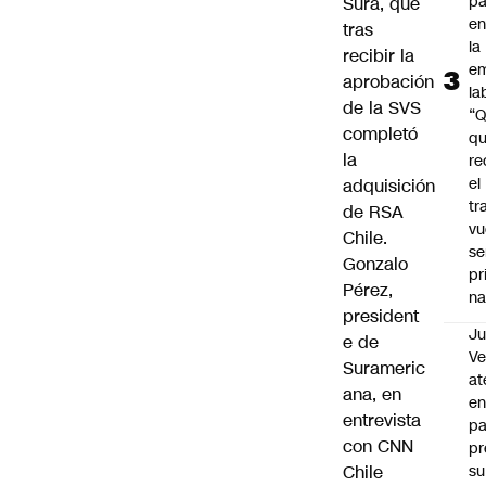
pa
Sura, que
en
tras
la
recibir la
em
aprobación
la
de la SVS
“
completó
q
la
re
el
adquisición
tr
de RSA
vu
Chile.
se
Gonzalo
pr
Pérez,
na
president
Ju
e de
V
Surameric
at
ana, en
en
entrevista
pa
con CNN
pr
Chile
su