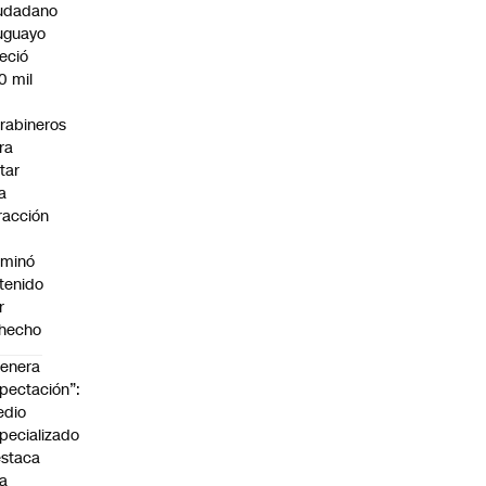
udadano
uguayo
reció
0 mil
rabineros
ra
itar
a
fracción
rminó
tenido
r
hecho
enera
pectación”:
edio
pecializado
staca
la