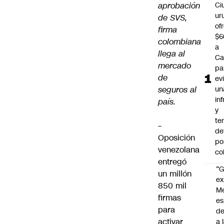
aprobación
Ci
ur
de SVS,
of
firma
$6
colombiana
a
llega al
Ca
mercado
pa
de
ev
seguros al
un
in
país.
y
te
–
de
Oposición
po
venezolana
co
entregó
“G
un millón
ex
850 mil
M
firmas
es
para
de
activar
a 