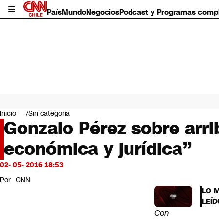
País
Mundo
Negocios
Podcast y Programas comp
País
Mundo
Inicio
Sin categoría
Negocios
Gonzalo Pérez sobre arri
Deportes
económica y jurídica”
Programas completos
Cultura
Servicios
02- 05- 2016 18:53
Bits
Por
CNN
CNN Data
LO 
CNN tiempo
LEÍD
Futuro 360
Con
Opinión