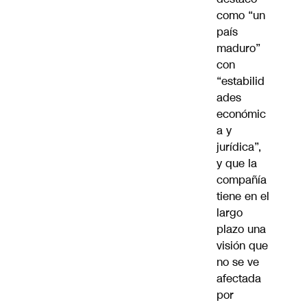
como “un
país
maduro”
con
“estabilid
ades
económic
a y
jurídica”,
y que la
compañía
tiene en el
largo
plazo una
visión que
no se ve
afectada
por