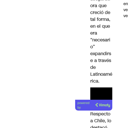
e
ora que
ve
creció de
ve
tal forma,
en el que
era
“necesari
o”
expandirs
e a través
de
Latinoamé
rica.
powered
by
Respecto
a Chile, lo
destacó