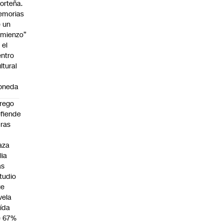
orteña.
emorias
 un
mienzo”
 el
ntro
ltural
a
oneda
rego
fiende
ras
n
aza
lia
as
tudio
ue
vela
ída
e 67%