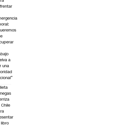
ra
frentar
ergencia
boral:
Queremos
ue
cuperar
abajo
elva a
r una
ioridad
cional”
lieta
enegas
erriza
 Chile
ra
esentar
 libro