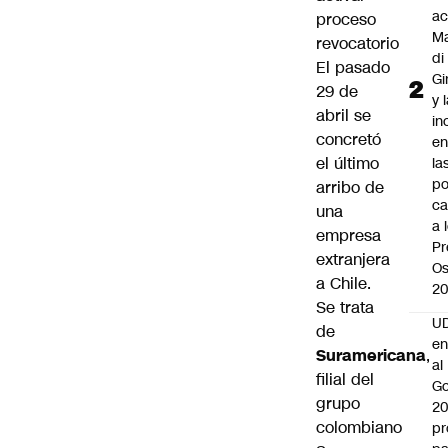
ac
proceso
Ma
revocatorio
di
El pasado
Gi
29 de
y 
abril se
in
concretó
en
el último
la
po
arribo de
ca
una
a 
empresa
Pr
extranjera
Os
a Chile.
2
Se trata
UD
de
en
Suramericana
,
al
filial del
Go
grupo
2
colombiano
pr