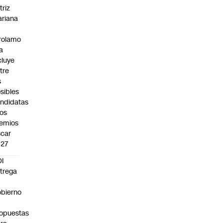
triz
riana
rolamo
la
cluye
tre
s
sibles
ndidatas
los
emios
car
027
I
trega
bierno
0
opuestas