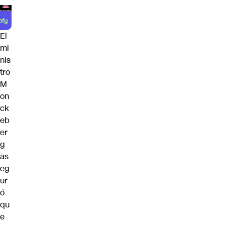
El
mi
nis
tro
M
on
ck
eb
er
g
as
eg
ur
ó
qu
e