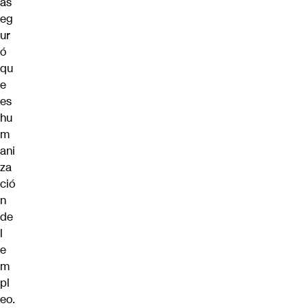
as
eg
ur
ó
qu
e
es
hu
m
ani
za
ció
n
de
l
e
m
pl
eo.