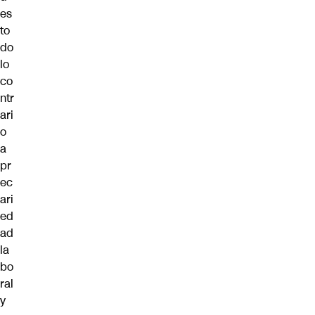
es
to
do
lo
co
ntr
ari
o
a
pr
ec
ari
ed
ad
la
bo
ral
y