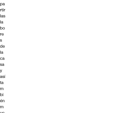
pa
rtir
las
la
bo
re
s
de
la
ca
sa
y
así
ta
m
bi
én
m
uc