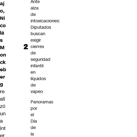
Ante
aj
alza
o,
de
Ni
intoxicaciones:
co
Diputados
lá
buscan
s
exigir
cierres
M
de
on
seguridad
ck
infantil
eb
en
er
líquidos
g
de
re
vapeo
ali
Panoramas
zó
por
un
el
a
Día
de
int
la
er