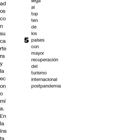
llega
ad
al
os
top
co
ten
n
de
su
los
países
ca
con
rte
mayor
ra
recuperación
y
del
la
turismo
ec
internacional
on
postpandemia
o
mí
a.
En
la
ins
ta