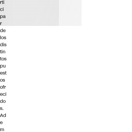
rti
ci
pa
r
de
los
dis
tin
tos
pu
est
os
ofr
eci
do
s.
Ad
e
m