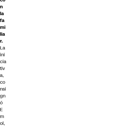
n
la
fa
mi
lia
r.
La
ini
cia
tiv
a,
co
nsi
gn
ó
E
m
ol,