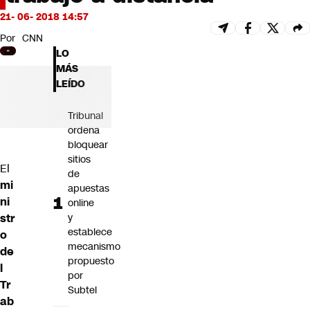
Futuro 360
21- 06- 2018 14:57
Opinión
Por
CNN
LO
MÁS
LEÍDO
Tribunal
ordena
bloquear
sitios
El
de
mi
apuestas
ni
online
str
y
establece
o
mecanismo
de
propuesto
l
por
Tr
Subtel
ab