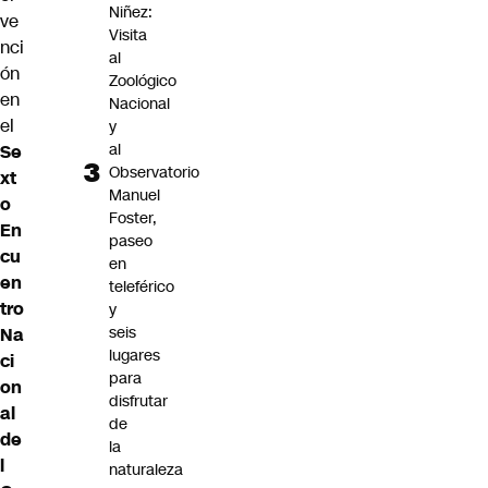
Niñez:
ve
Visita
nci
al
ón
Zoológico
en
Nacional
el
y
al
Se
Observatorio
xt
Manuel
o
Foster,
En
paseo
cu
en
en
teleférico
tro
y
seis
Na
lugares
ci
para
on
disfrutar
al
de
de
la
l
naturaleza