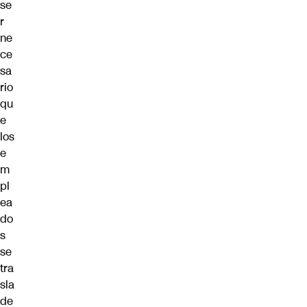
se
r
ne
ce
sa
rio
qu
e
los
e
m
pl
ea
do
s
se
tra
sla
de