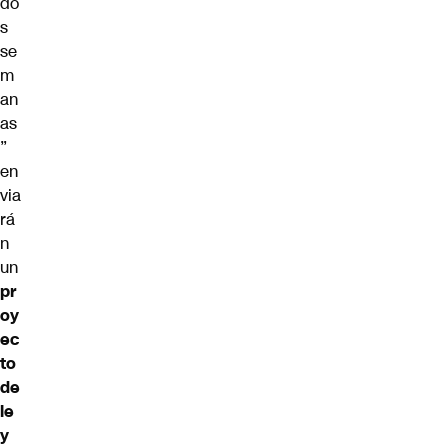
do
s
se
m
an
as
”
en
via
rá
n
un
pr
oy
ec
to
de
le
y