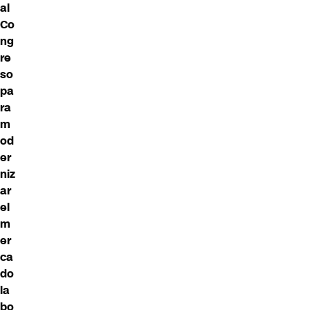
al
Co
ng
re
so
pa
ra
m
od
er
niz
ar
el
m
er
ca
do
la
bo