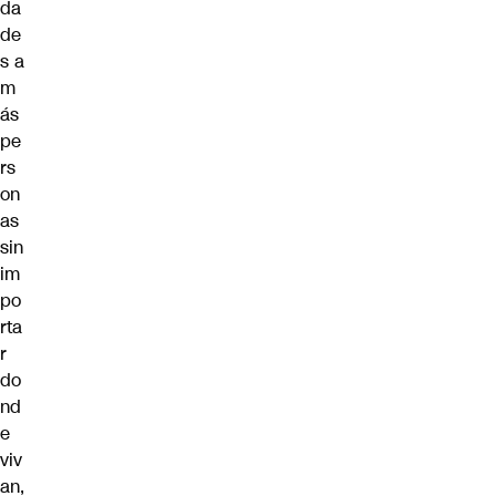
da
de
s a
m
ás
pe
rs
on
as
sin
im
po
rta
r
do
nd
e
viv
an,