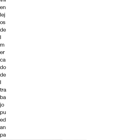
en
lej
os
de
l
m
er
ca
do
de
l
tra
ba
jo
pu
ed
an
pa