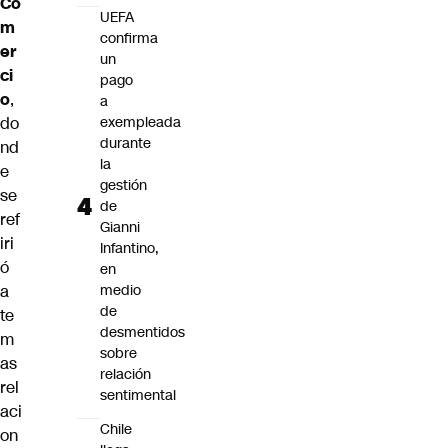
Co
UEFA
m
confirma
er
un
ci
pago
o
,
a
do
exempleada
durante
nd
la
e
gestión
se
de
ref
Gianni
iri
Infantino,
ó
en
a
medio
de
te
desmentidos
m
sobre
as
relación
rel
sentimental
aci
Chile
on