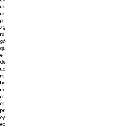
eb
er
g
ag
re
gó
qu
e
de
ap
ro
ba
rs
e
el
pr
oy
ec