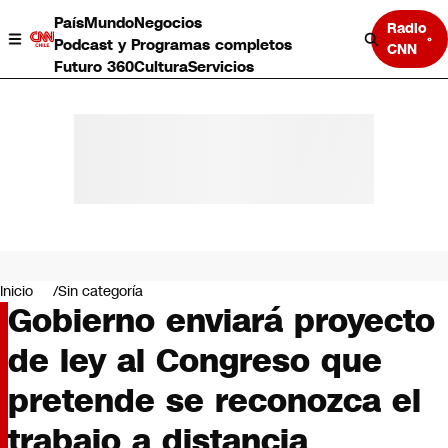
País
Mundo
Negocios
Radio
Podcast y Programas completos
CNN
Futuro 360
Cultura
Servicios
País
Mundo
Negocios
Inicio
Sin categoría
Gobierno enviará proyecto
Deportes
Programas completos
de ley al Congreso que
Cultura
Servicios
pretende se reconozca el
Bits
CNN Data
trabajo a distancia
CNN tiempo