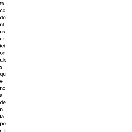
te
ce
de
nt
es
ad
ici
on
ale
s,
qu
e
no
s
de
n
la
po
sib