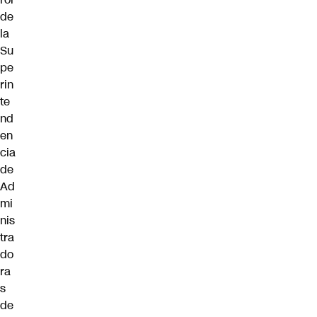
de
la
Su
pe
rin
te
nd
en
cia
de
Ad
mi
nis
tra
do
ra
s
de