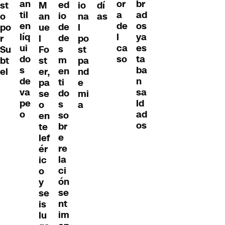
an
br
or
ed
st
M
io
dí
til
ad
a
io
o
an
na
as
en
os
de
de
po
ue
l
líq
ya
l
de
r
l
po
ui
es
ca
s
Su
Fo
st
do
ta
so
m
bt
st
pa
s
ba
en
el
er,
nd
de
n
ti
pa
e
va
sa
do
se
mi
pe
ld
s
o
a
o
ad
so
en
os
br
te
e
lef
re
ér
la
ic
ci
o
ón
y
se
se
nt
is
im
lu