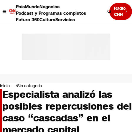
País
Mundo
Negocios
Radio
Podcast y Programas completos
CNN
Futuro 360
Cultura
Servicios
País
Mundo
Negocios
Inicio
Sin categoría
Especialista analizó las
Deportes
Programas completos
posibles repercusiones del
Cultura
Servicios
caso “cascadas” en el
Bits
CNN Data
mercado capital
CNN tiempo