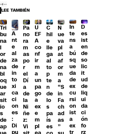
LEE TAMBIÉN
D
In
U
Tri
Pa
C
N
A
es
te
EF
bu
no
hil
ue
nt
ist
ns
A
na
ra
e
va
e
en
a
co
l
m
lle
pl
al
de
bú
nf
or
as
ga
at
za
so
sq
ir
de
po
al
af
de
lic
ue
m
na
r
to
or
in
it
da
a
bl
el
p
m
to
ud
de
un
oq
Dí
te
a
xi
de
ex
pa
ue
a
n
“S
ca
liq
cu
go
ar
de
de
in
ci
ui
rsi
a
sit
la
lo
Fa
on
da
on
ex
io
Ni
s
ch
es
ci
ist
e
s
ñe
pa
ad
:
ón
a
m
de
z:
ís
as
Di
fo
ex
pl
ap
Vi
es
”
pu
rz
tr
ea
ue
sit
co
su