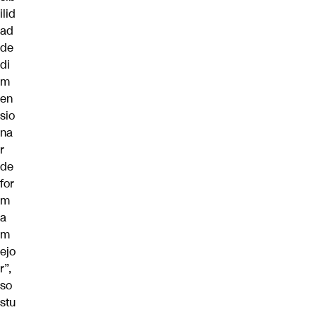
ilid
ad
de
di
m
en
sio
na
r
de
for
m
a
m
ejo
r”,
so
stu