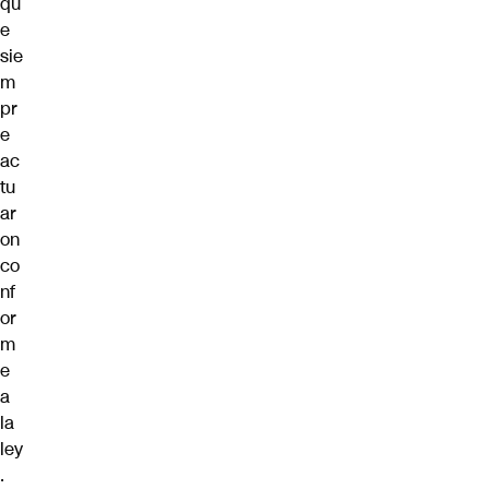
qu
e
sie
m
pr
e
ac
tu
ar
on
co
nf
or
m
e
a
la
ley
.