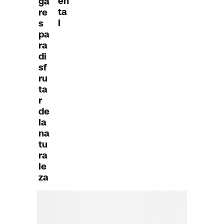
en
ga
ta
re
l
s
pa
ra
di
sf
ru
ta
r
de
la
na
tu
ra
le
za