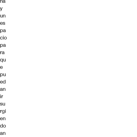
ha
y
un
es
pa
cio
pa
ra
qu
e
pu
ed
an
ir
su
rgi
en
do
an