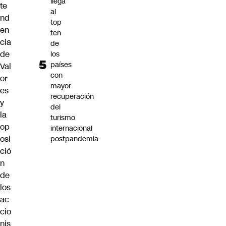
llega
te
al
nd
top
en
ten
cia
de
de
los
países
Val
con
or
mayor
es
recuperación
y
del
la
turismo
op
internacional
osi
postpandemia
ció
n
de
los
ac
cio
nis