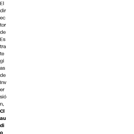
El
dir
ec
tor
de
Es
tra
te
gi
as
de
Inv
er
sió
n,
Cl
au
di
o