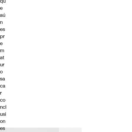
qu
e
aú
n
es
pr
e
m
at
ur
o
sa
ca
r
co
ncl
usi
on
es