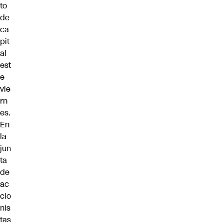
to
de
ca
pit
al
est
e
vie
rn
es.
En
la
jun
ta
de
ac
cio
nis
tas