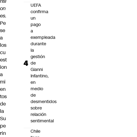
nsi
UEFA
on
confirma
es.
un
Pe
pago
se
a
a
exempleada
durante
los
la
cu
gestión
est
de
ion
Gianni
a
Infantino,
mi
en
en
medio
de
tos
desmentidos
de
sobre
la
relación
Su
sentimental
pe
Chile
rin