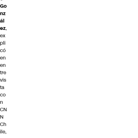
Go
nz
ál
ez
,
ex
pli
có
en
en
tre
vis
ta
co
n
CN
N
Ch
ile,