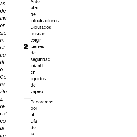
Ante
as
alza
de
de
Inv
intoxicaciones:
er
Diputados
sió
buscan
n,
exigir
cierres
Cl
de
au
seguridad
di
infantil
o
en
Go
líquidos
nz
de
ále
vapeo
z,
Panoramas
re
por
cal
el
có
Día
de
la
la
im