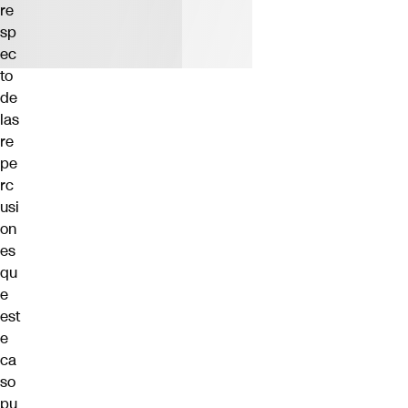
re
sp
ec
to
de
las
re
pe
rc
usi
on
es
qu
e
est
e
ca
so
pu