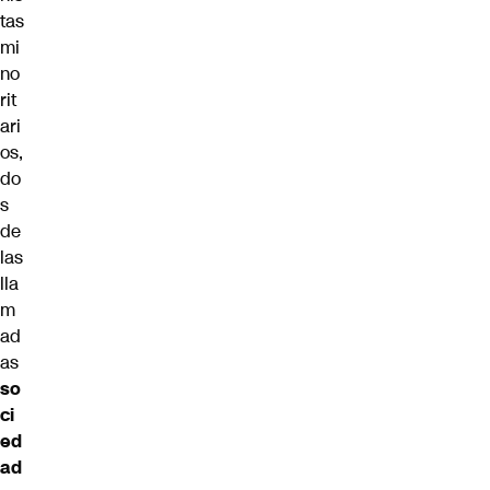
tas
mi
no
rit
ari
os,
do
s
de
las
lla
m
ad
as
so
ci
ed
ad