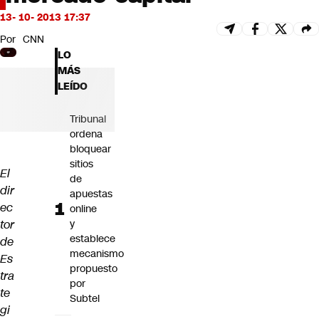
Futuro 360
13- 10- 2013 17:37
Opinión
Por
CNN
LO
MÁS
LEÍDO
Tribunal
ordena
bloquear
sitios
El
de
dir
apuestas
ec
online
tor
y
establece
de
mecanismo
Es
propuesto
tra
por
te
Subtel
gi