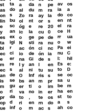
ta
os
av
da
st
a
n
pe
do
a
ia
du
as
al
m
ra
s
co
do
ra
on
Zo
ay
la
bu
nt
en
nt
lin
ol
or
s
sc
ra
el
e
e
óg
re
20
an
H
ce
la
y
ic
cu
0
ex
ua
rr
ge
es
o
pe
de
igi
w
o
sti
ta
N
ra
nu
r
ei
Pa
ón
bl
ac
ci
nc
ci
C
nu
de
ec
io
ón
ia
er
hil
l:
Gi
e
na
de
s
re
e:
Es
an
m
l y
l
en
s
D
to
ni
ec
al
tu
su
de
oc
se
Inf
an
O
ris
s
se
u
sa
an
is
bs
m
pr
gu
m
be
ti
m
er
o
im
ri
en
ha
no
o
va
in
er
da
to
st
,
pr
to
te
os
d
s
a
en
op
ri
rn
do
inf
co
ah
m
ue
o
ac
s