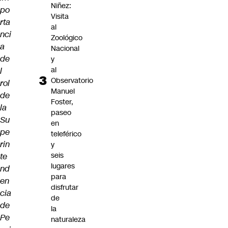
Niñez:
po
Visita
rta
al
nci
Zoológico
a
Nacional
de
y
al
l
Observatorio
rol
Manuel
de
Foster,
la
paseo
Su
en
pe
teleférico
rin
y
seis
te
lugares
nd
para
en
disfrutar
cia
de
de
la
Pe
naturaleza