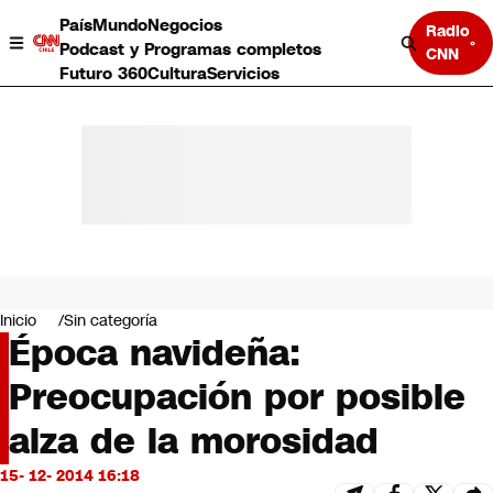
País
Mundo
Negocios
Radio
Podcast y Programas completos
CNN
Futuro 360
Cultura
Servicios
País
Mundo
Negocios
Inicio
Sin categoría
Época navideña:
Deportes
Programas completos
Preocupación por posible
Cultura
Servicios
alza de la morosidad
Bits
CNN Data
15- 12- 2014 16:18
CNN tiempo