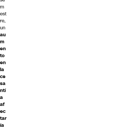
m
est
re,
un
au
m
en
to
en
la
ce
sa
ntí
a
af
ec
tar
ía