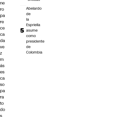
ne
Abelardo
ro
de
pa
la
re
Espriella
ce
asume
ca
como
da
presidente
ve
de
Colombia
z
m
ás
es
ca
so
pa
ra
to
do
s