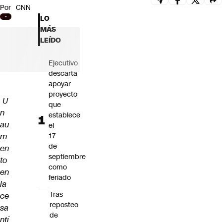
Por
CNN
Futuro 360
LO
Opinión
MÁS
LEÍDO
Ejecutivo
descarta
apoyar
proyecto
U
que
n
establece
au
el
m
17
de
en
septiembre
to
como
en
feriado
la
Tras
ce
reposteo
sa
de
ntí