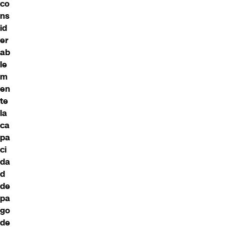
co
ns
id
er
ab
le
m
en
te
la
ca
pa
ci
da
d
de
pa
go
de