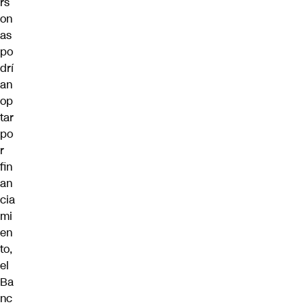
rs
on
as
po
drí
an
op
tar
po
r
fin
an
cia
mi
en
to,
el
Ba
nc