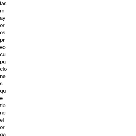
las
m
ay
or
es
pr
eo
cu
pa
cio
ne
s
qu
e
tie
ne
el
or
ga