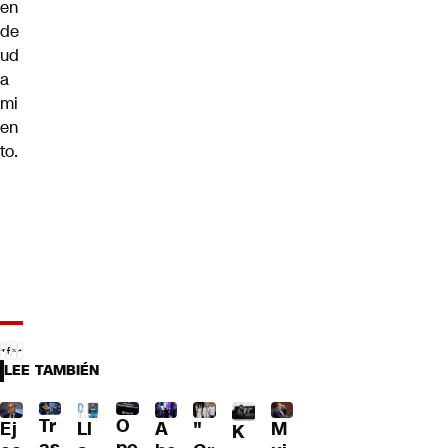
en
de
ud
a
mi
en
to.
LEE TAMBIÉN
Tr
O
Ll
A
"
M
Ej
K