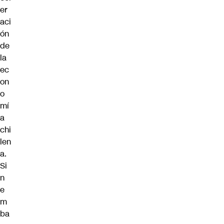
er
aci
ón
de
la
ec
on
o
mí
a
chi
len
a.
Si
n
e
m
ba