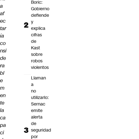
Boric:
a
Gobierno
af
defiende
ec
y
tar
explica
cifras
ía
de
co
Kast
nsi
sobre
de
robos
ra
violentos
bl
Llaman
e
a
m
no
en
utilizarlo:
te
Sernac
la
emite
alerta
ca
de
pa
seguridad
ci
por