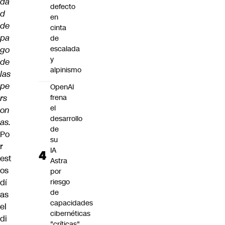
da
defecto
d
en
de
cinta
pa
de
escalada
go
y
de
alpinismo
las
pe
OpenAI
rs
frena
el
on
desarrollo
as.
de
Po
su
r
IA
est
Astra
os
por
dí
riesgo
de
as
capacidades
el
cibernéticas
di
"críticas"