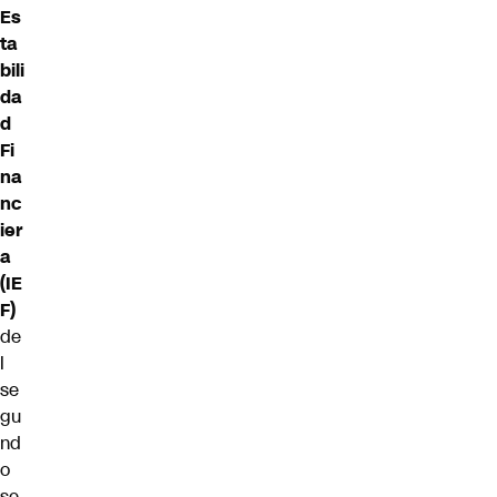
Es
ta
bili
da
d
Fi
na
nc
ier
a
(IE
F)
de
l
se
gu
nd
o
se