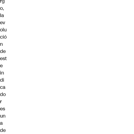
rg
o,
la
ev
olu
ció
n
de
est
e
in
di
ca
do
r
es
un
a
de