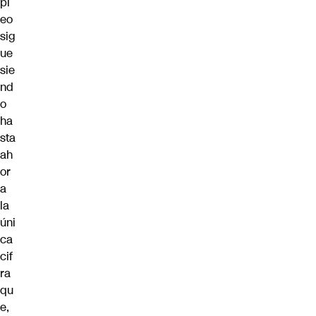
pl
eo
sig
ue
sie
nd
o
ha
sta
ah
or
a
la
úni
ca
cif
ra
qu
e,