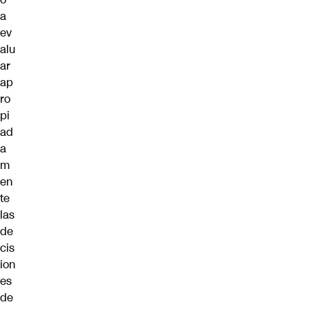
a
ev
alu
ar
ap
ro
pi
ad
a
m
en
te
las
de
cis
ion
es
de