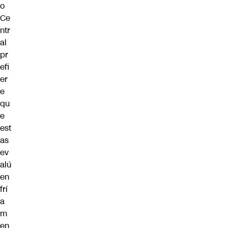
o
Ce
ntr
al
pr
efi
er
e
qu
e
est
as
ev
alú
en
frí
a
m
en