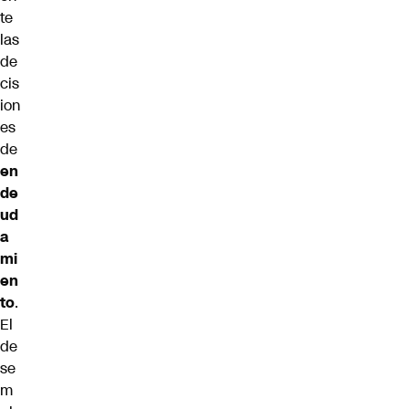
te
las
de
cis
ion
es
de
en
de
ud
a
mi
en
to
.
El
de
se
m