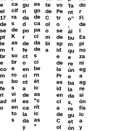
ca
es
gu
te
vo
do
e
Ta
cif
go
ri
de
Pe
r
el
nt
ra
de
da
C
tr
Fi
17
o”
s
ca
d
ol
o
de
de
,
de
pa
po
o
se
l
se
ál
K
ci
r
m
de
Es
pt
bu
as
da
de
bi
sp
pi
ie
m
t
de
fe
a
id
no
m
qu
so
s
ct
e
za
br
e
br
ci
o
de
ni
e
re
e
be
en
la
eg
co
ún
ro
rn
ci
Pr
a
m
e
bo
ét
nt
es
ag
o
ba
s
ic
a
id
re
fe
la
vi
as
de
en
si
ri
da
ol
"c
es
ci
ón
ad
s,
en
rít
ca
a
fís
o
re
to
ic
la
de
ic
gu
s
as
da
C
a
et
"
y
ol
y
ón