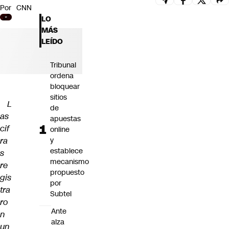
Por
CNN
Futuro 360
LO
Opinión
MÁS
LEÍDO
Tribunal
ordena
bloquear
sitios
L
de
as
apuestas
cif
online
ra
y
establece
s
mecanismo
re
propuesto
gis
por
tra
Subtel
ro
Ante
n
alza
un