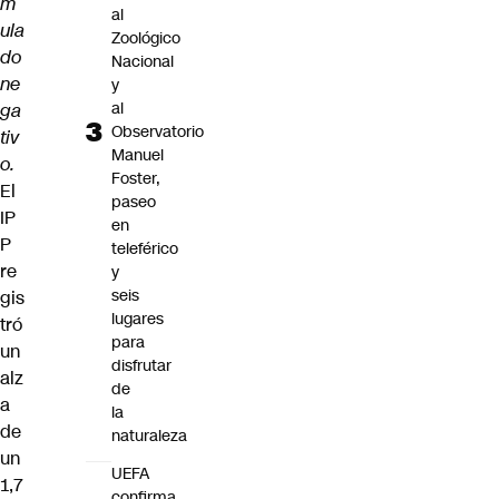
m
al
ula
Zoológico
do
Nacional
ne
y
al
ga
Observatorio
tiv
Manuel
o.
Foster,
El
paseo
IP
en
P
teleférico
re
y
seis
gis
lugares
tró
para
un
disfrutar
alz
de
a
la
de
naturaleza
un
UEFA
1,7
confirma