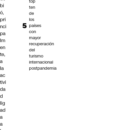
top
bi
ten
ó,
de
pri
los
países
nci
con
pa
mayor
lm
recuperación
en
del
te,
turismo
a
internacional
la
postpandemia
ac
tivi
da
d
lig
ad
a
a