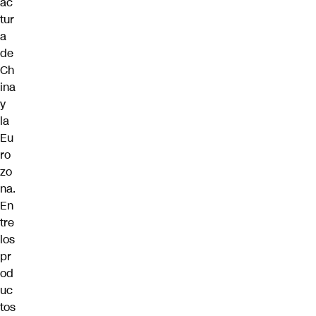
ac
tur
a
de
Ch
ina
y
la
Eu
ro
zo
na.
En
tre
los
pr
od
uc
tos