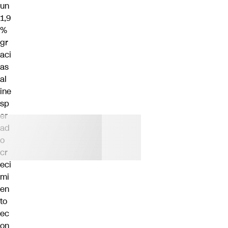
un
1,9
%
gr
aci
as
al
ine
sp
er
ad
o
cr
eci
mi
en
to
ec
on