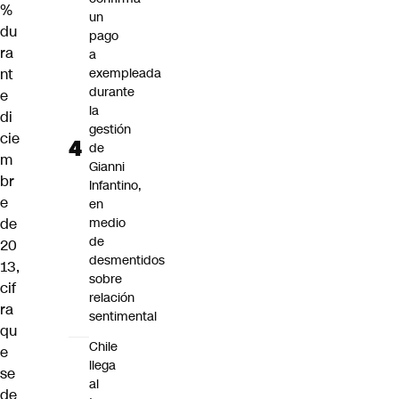
%
un
du
pago
ra
a
nt
exempleada
durante
e
la
di
gestión
cie
de
m
Gianni
br
Infantino,
e
en
de
medio
de
20
desmentidos
13,
sobre
cif
relación
ra
sentimental
qu
Chile
e
llega
se
al
de