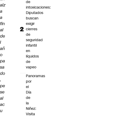
de
alz
intoxicaciones:
a
Diputados
a
buscan
fin
exigir
cierres
al
de
de
seguridad
l
infantil
añ
en
o
líquidos
pa
de
sa
vapeo
do
Panoramas
,
por
pe
el
se
Día
de
al
la
ac
Niñez:
u
Visita