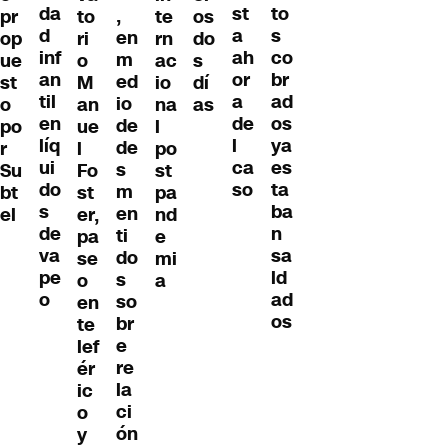
da
to
st
,
pr
to
te
os
d
s
a
en
op
ri
rn
do
inf
co
ah
m
ue
o
ac
s
an
br
or
ed
st
M
io
dí
til
ad
a
io
o
an
na
as
en
os
de
de
po
ue
l
líq
ya
l
de
r
l
po
ui
es
ca
s
Su
Fo
st
do
ta
so
m
bt
st
pa
s
ba
en
el
er,
nd
de
n
ti
pa
e
va
sa
do
se
mi
pe
ld
s
o
a
o
ad
so
en
os
br
te
e
lef
re
ér
la
ic
ci
o
ón
y