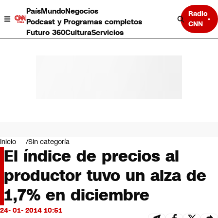
País
Mundo
Negocios
Radio
Podcast y Programas completos
CNN
Futuro 360
Cultura
Servicios
País
Mundo
Negocios
Inicio
Sin categoría
El índice de precios al
Deportes
Programas completos
productor tuvo un alza de
Cultura
Servicios
1,7% en diciembre
Bits
CNN Data
24- 01- 2014 10:51
CNN tiempo