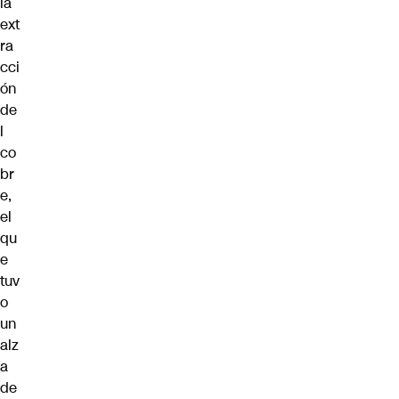
la
ext
ra
cci
ón
de
l
co
br
e,
el
qu
e
tuv
o
un
alz
a
de