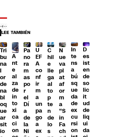
LEE TAMBIÉN
D
In
U
Tri
Pa
C
N
A
es
te
EF
bu
no
hil
ue
nt
ist
ns
A
na
ra
e
va
e
en
a
co
l
m
lle
pl
al
de
bú
nf
or
as
ga
at
za
so
sq
ir
de
po
al
af
de
lic
ue
m
na
r
to
or
in
it
da
a
bl
el
p
m
to
ud
de
un
oq
Dí
te
a
xi
de
ex
pa
ue
a
n
“S
ca
liq
cu
go
ar
de
de
in
ci
ui
rsi
a
sit
la
lo
Fa
on
da
on
ex
io
Ni
s
ch
es