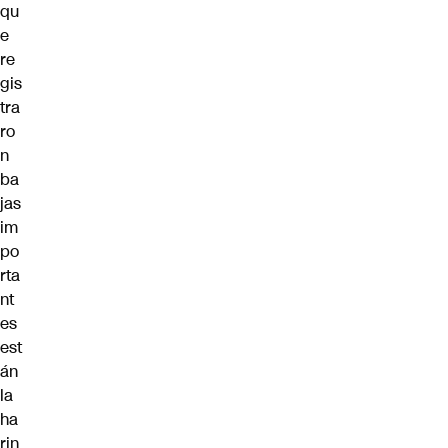
qu
e
re
gis
tra
ro
n
ba
jas
im
po
rta
nt
es
est
án
la
ha
rin