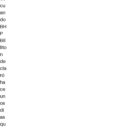
cu
an
do
BH
P
Bil
lito
n
de
cla
ró
ha
ce
un
os
dí
as
qu