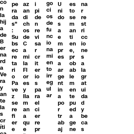
co
go
pe
az
i
U
es
na
n
ci
ra
an
pi
ni
to
r
la
os
da
di
de
do
se
re
hij
de
s"
ch
n
s
m
st
a
fu
:
os
re
a
an
ri
de
nc
Su
de
vi
e
ti
cc
B
io
bs
C
sa
m
en
io
er
na
ec
a
r
pr
e,
ne
na
mi
re
mi
cr
es
pr
s
rd
en
ta
la
it
a
ob
a
a
to
ri
Fl
er
ar
ab
la
Ve
irr
o
or
io
ge
le
gr
ra
eg
Pa
es
s
nt
m
at
y
ul
ve
y
pa
in
en
ui
an
ar
z
lla
ra
a
te
da
te
se
m
el
po
pu
d
la
re
an
ci
r
ed
y
s
fi
a
er
tr
a
be
cr
er
qu
re
ab
ge
ca
íti
e
e
pr
aj
ne
s
ca