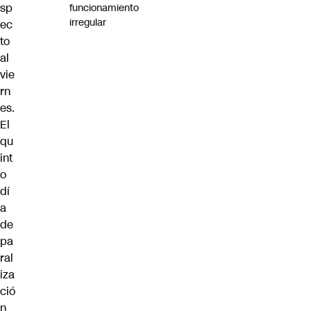
sp
funcionamiento
irregular
ec
to
al
vie
rn
es.
El
qu
int
o
dí
a
de
pa
ral
iza
ció
n