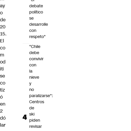
ay
debate
político
o
se
de
desarrolle
20
con
15.
respeto"
El
"Chile
co
debe
m
convivir
od
con
iti
la
se
nieve
co
y
tiz
no
paralizarse":
ó
Centros
en
de
2
ski
dó
piden
lar
revisar