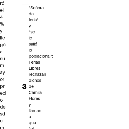
ró
"Señora
el
de
4
feria"
%
y
y
"se
lle
le
salió
gó
lo
a
poblacional":
su
Ferias
m
Libres
ay
rechazan
or
dichos
pr
de
Camila
eci
Flores
o
y
de
llaman
sd
a
e
que
m
"el