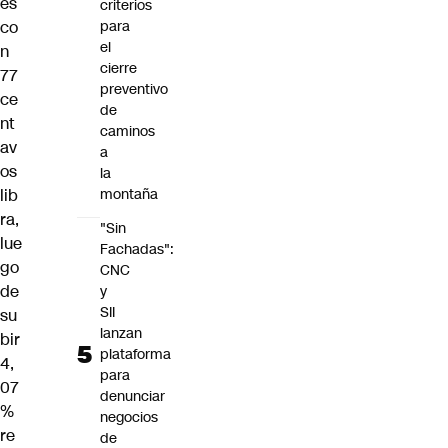
es
criterios
co
para
el
n
cierre
77
preventivo
ce
de
nt
caminos
av
a
os
la
lib
montaña
ra,
"Sin
lue
Fachadas":
go
CNC
de
y
SII
su
lanzan
bir
plataforma
4,
para
07
denunciar
%
negocios
re
de