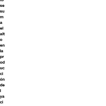
se
su
m
a
el
alt
o
en
la
pr
od
uc
ci
ón
de
l
ya
ci