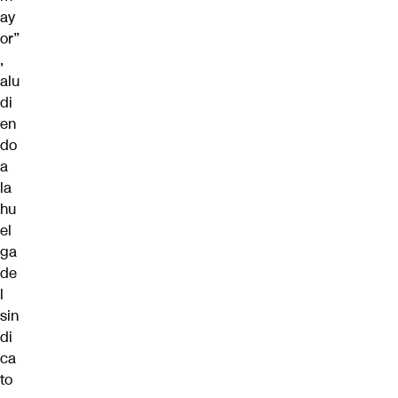
ay
or”
,
alu
di
en
do
a
la
hu
el
ga
de
l
sin
di
ca
to