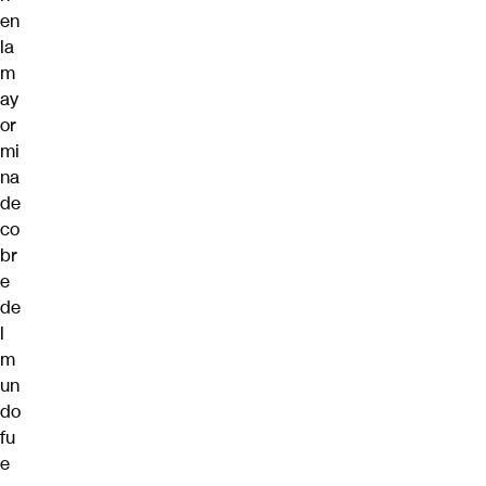
en
la
m
ay
or
mi
na
de
co
br
e
de
l
m
un
do
fu
e