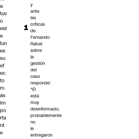
y
a
ante
tuv
las
o
críticas
est
de
e
Fernando
lun
Rabat
es
sobre
la
su
gestión
ef
del
ec
caso
to
responde:
m
"Él
ás
está
im
muy
desinformado,
po
probablemente
rta
no
nt
le
e
entregaron