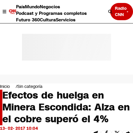
País
Mundo
Negocios
Radio
Podcast y Programas completos
CNN
Futuro 360
Cultura
Servicios
País
Mundo
Negocios
Inicio
Sin categoría
Efectos de huelga en
Deportes
Programas completos
Minera Escondida: Alza en
Cultura
Servicios
el cobre superó el 4%
Bits
CNN Data
13- 02- 2017 10:04
CNN tiempo