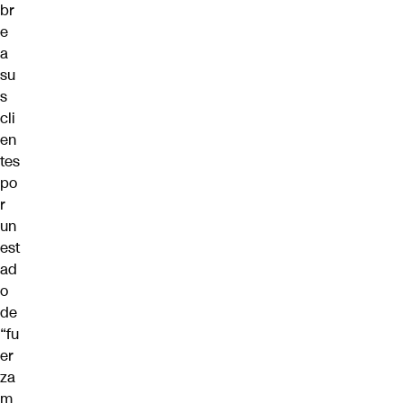
br
e
a
su
s
cli
en
tes
po
r
un
est
ad
o
de
“fu
er
za
m