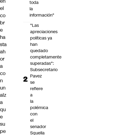
en
toda
el
la
co
información"
br
"Las
e
apreciaciones
ha
políticas ya
sta
han
quedado
ah
completamente
or
superadas":
a
Subsecretario
co
Pavez
n
se
un
refiere
alz
a
la
a
polémica
qu
con
e
el
su
senador
pe
Squella