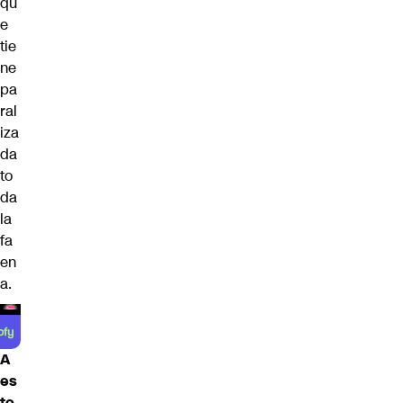
qu
e
tie
ne
pa
ral
iza
da
to
da
la
fa
en
a.
A
es
to