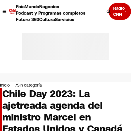
País
Mundo
Negocios
Radio
Podcast y Programas completos
CNN
Futuro 360
Cultura
Servicios
País
Mundo
Negocios
Inicio
Sin categoría
Chile Day 2023: La
Deportes
Programas completos
ajetreada agenda del
Cultura
Servicios
ministro Marcel en
Bits
CNN Data
Estados Unidos y Canadá
CNN tiempo