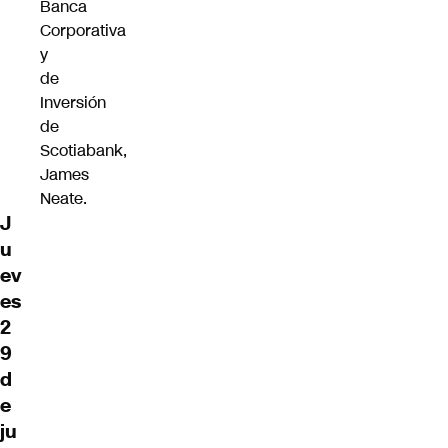
Banca
Corporativa
y
de
Inversión
de
Scotiabank,
James
Neate.
J
u
ev
es
2
9
d
e
ju