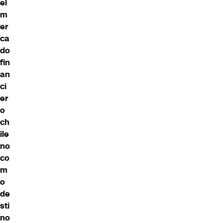
el
m
er
ca
do
fin
an
ci
er
o
ch
ile
no
co
m
o
de
sti
no