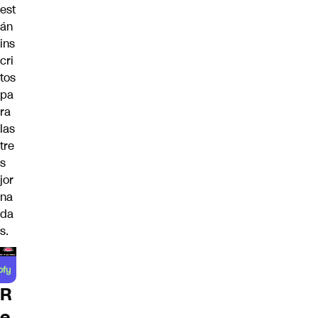
est
án
ins
cri
tos
pa
ra
las
tre
s
jor
na
da
s.
R
e