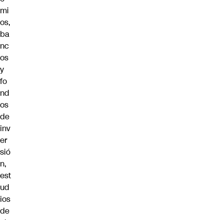
mi
os,
ba
nc
os
y
fo
nd
os
de
inv
er
sió
n,
est
ud
ios
de