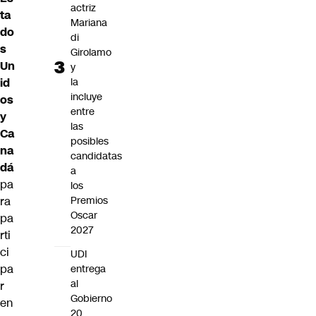
actriz
ta
Mariana
do
di
s
Girolamo
Un
y
la
id
incluye
os
entre
y
las
Ca
posibles
na
candidatas
dá
a
pa
los
Premios
ra
Oscar
pa
2027
rti
ci
UDI
pa
entrega
al
r
Gobierno
en
20