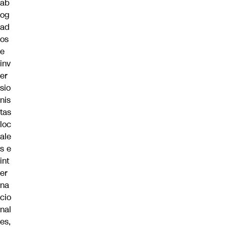
ab
og
ad
os
e
inv
er
sio
nis
tas
loc
ale
s e
int
er
na
cio
nal
es,