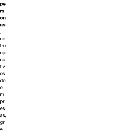
pe
rs
on
as
,
en
tre
eje
cu
tiv
os
de
e
m
pr
es
as,
gr
e