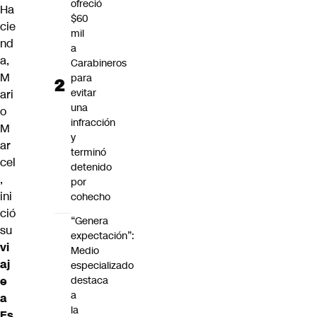
ofreció
Ha
$60
cie
mil
nd
a
a,
Carabineros
M
para
evitar
ari
una
o
infracción
M
y
ar
terminó
cel
detenido
,
por
ini
cohecho
ció
“Genera
su
expectación”:
vi
Medio
aj
especializado
destaca
e
a
a
la
Es