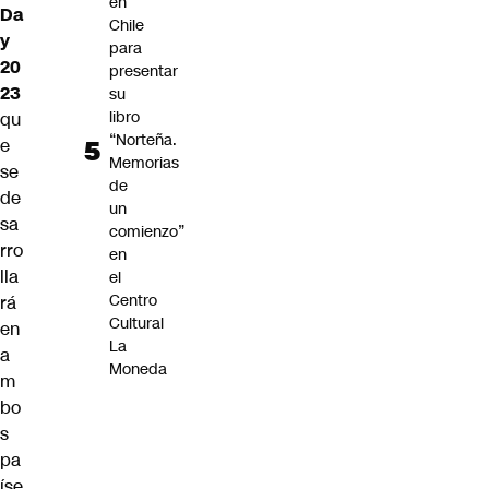
en
Da
Chile
y
para
20
presentar
23
su
libro
qu
“Norteña.
e
Memorias
se
de
de
un
sa
comienzo”
rro
en
lla
el
Centro
rá
Cultural
en
La
a
Moneda
m
bo
s
pa
íse