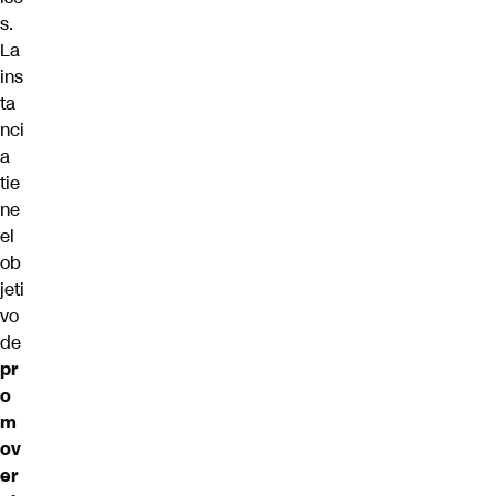
s.
La
ins
ta
nci
a
tie
ne
el
ob
jeti
vo
de
pr
o
m
ov
er