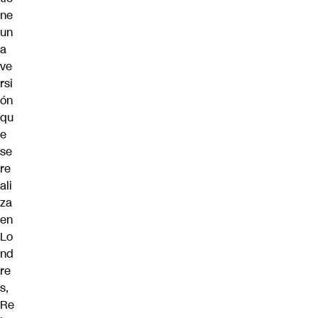
ne
un
a
ve
rsi
ón
qu
e
se
re
ali
za
en
Lo
nd
re
s,
Re