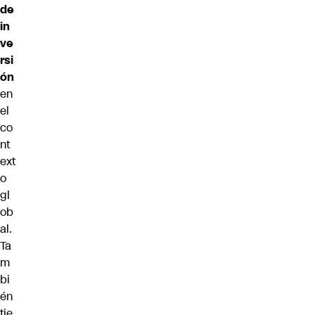
de
in
ve
rsi
ón
en
el
co
nt
ext
o
gl
ob
al.
Ta
m
bi
én
tie