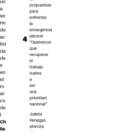
un
propuestas
a
para
se
enfrentar
rie
la
de
emergencia
laboral:
ac
“Queremos
tivi
que
da
recuperar
de
el
s
trabajo
en
vuelva
el
a
ser
m
una
ar
prioridad
co
nacional”
de
Julieta
l
Venegas
Ch
aterriza
ile