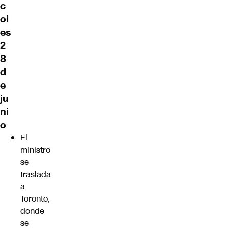
c
ol
es
2
8
d
e
ju
ni
o
El
ministro
se
traslada
a
Toronto,
donde
se