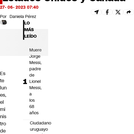
Futuro 360
27- 06- 2023 07:40
Opinión
Por
Daniela Pérez
LO
MÁS
LEÍDO
Muere
Jorge
Messi,
padre
Es
de
te
Lionel
lun
Messi,
a
es,
los
el
68
mi
años
nis
Ciudadano
tro
uruguayo
de