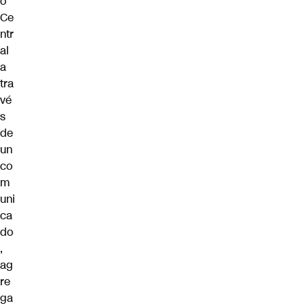
o
Ce
ntr
al
a
tra
vé
s
de
un
co
m
uni
ca
do
,
ag
re
ga