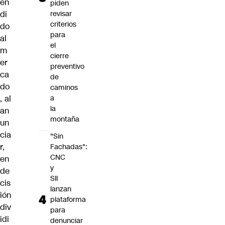
en
piden
di
revisar
criterios
do
para
al
el
m
cierre
er
preventivo
ca
de
do
caminos
, al
a
la
an
montaña
un
cia
"Sin
r,
Fachadas":
CNC
en
y
de
SII
cis
lanzan
ión
plataforma
div
para
idi
denunciar