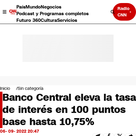
País
Mundo
Negocios
Radio
Podcast y Programas completos
CNN
Futuro 360
Cultura
Servicios
País
Mundo
Negocios
Inicio
Sin categoría
Banco Central eleva la tasa
Deportes
Programas completos
de interés en 100 puntos
Cultura
Servicios
base hasta 10,75%
Bits
CNN Data
06- 09- 2022 20:47
CNN tiempo