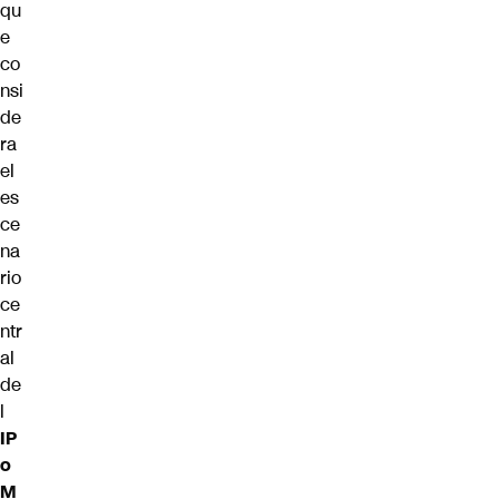
qu
e
co
nsi
de
ra
el
es
ce
na
rio
ce
ntr
al
de
l
IP
o
M