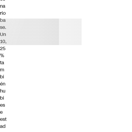
na
rio
ba
se.
Un
10,
25
%
ta
m
bi
én
hu
bi
es
e
est
ad