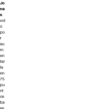
Jo
ne
s
vot
ó
po
r
au
m
en
tar
la
en
75
pu
nt
os
ba
se.