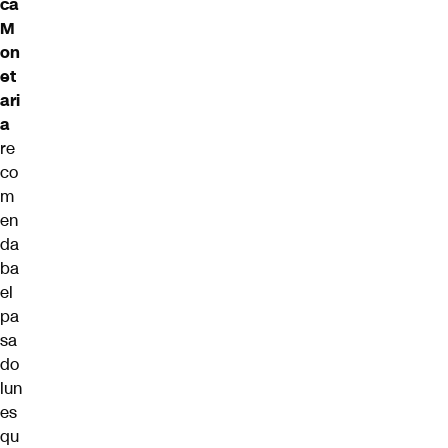
ca
M
on
et
ari
a
re
co
m
en
da
ba
el
pa
sa
do
lun
es
qu