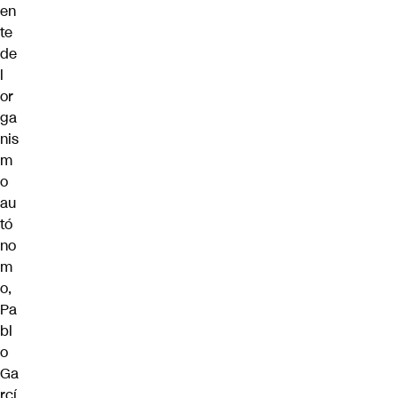
en
te
de
l
or
ga
nis
m
o
au
tó
no
m
o,
Pa
bl
o
Ga
rcí