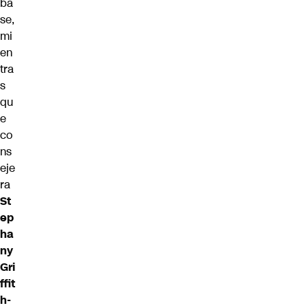
ba
se,
mi
en
tra
s
qu
e
co
ns
eje
ra
St
ep
ha
ny
Gri
ffit
h-