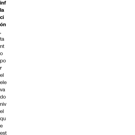
inf
la
ci
ón
,
ta
nt
o
po
r
el
ele
va
do
niv
el
qu
e
est