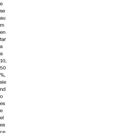
e
se
au
m
en
tar
a
a
10,
50
%,
sie
nd
o
es
e
el
es
ce