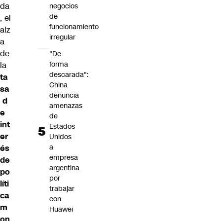
da
negocios
de
, el
funcionamiento
alz
irregular
a
de
"De
forma
la
descarada":
ta
China
sa
denuncia
d
amenazas
e
de
int
Estados
er
Unidos
a
és
empresa
de
argentina
po
por
líti
trabajar
ca
con
m
Huawei
on