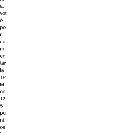
a,
vot
ó
po
r
au
m
en
tar
la
TP
M
en
12
5
pu
nt
os