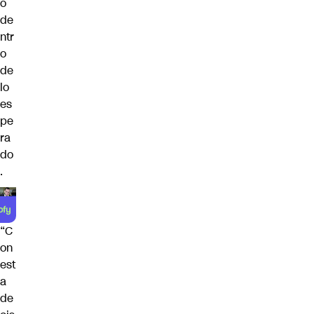
o
de
ntr
o
de
lo
es
pe
ra
do
.
“C
on
est
a
de