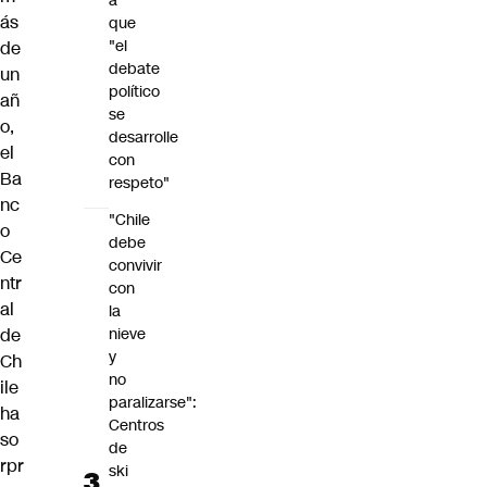
a
ás
que
"el
de
debate
un
político
añ
se
o,
desarrolle
el
con
Ba
respeto"
nc
"Chile
o
debe
Ce
convivir
ntr
con
al
la
de
nieve
y
Ch
no
ile
paralizarse":
ha
Centros
so
de
rpr
ski