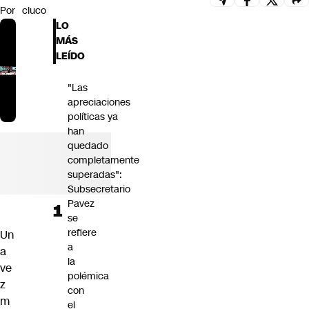
Por
cluco
Futuro 360
LO
Opinión
MÁS
LEÍDO
"Las
apreciaciones
políticas ya
han
quedado
completamente
superadas":
Subsecretario
Pavez
se
refiere
Un
a
a
la
ve
polémica
z
con
m
el