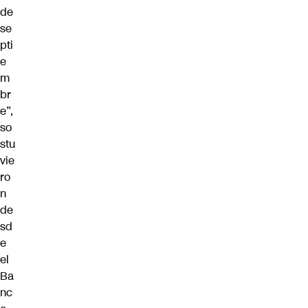
de
se
pti
e
m
br
e”,
so
stu
vie
ro
n
de
sd
e
el
Ba
nc