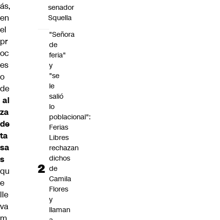
ás,
senador
en
Squella
el
"Señora
pr
de
oc
feria"
es
y
"se
o
le
de
salió
al
lo
za
poblacional":
de
Ferias
ta
Libres
sa
rechazan
dichos
s
de
qu
Camila
e
Flores
lle
y
va
llaman
m