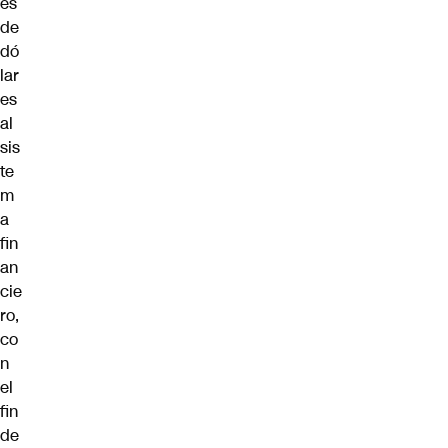
es
de
dó
lar
es
al
sis
te
m
a
fin
an
cie
ro,
co
n
el
fin
de