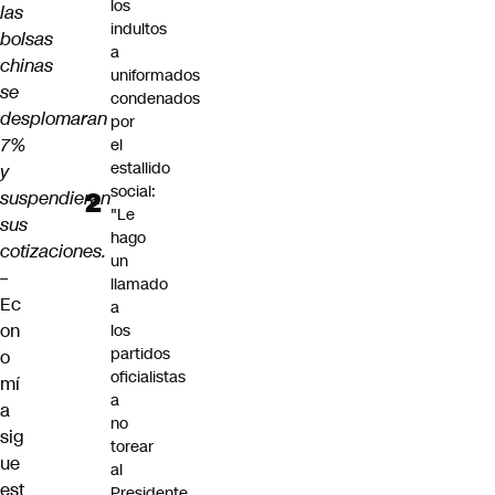
los
las
indultos
bolsas
a
chinas
uniformados
se
condenados
desplomaran
por
7%
el
estallido
y
social:
suspendieran
"Le
sus
hago
cotizaciones.
un
–
llamado
Ec
a
on
los
partidos
o
oficialistas
mí
a
a
no
sig
torear
ue
al
est
Presidente