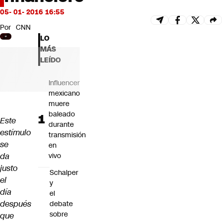
Futuro 360
05- 01- 2016 16:55
Opinión
Por
CNN
LO
MÁS
LEÍDO
Influencer
mexicano
muere
baleado
Este
durante
estímulo
transmisión
se
en
da
vivo
justo
Schalper
el
y
día
el
después
debate
sobre
que