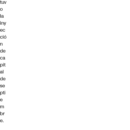
tuv
o
la
iny
ec
ció
n
de
ca
pit
al
de
se
pti
e
m
br
e.