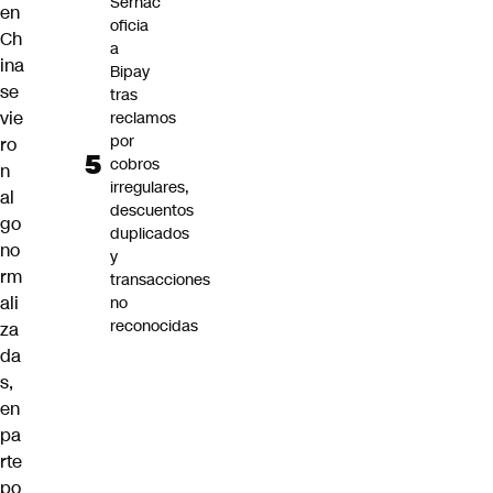
Sernac
en
oficia
Ch
a
ina
Bipay
se
tras
vie
reclamos
por
ro
cobros
n
irregulares,
al
descuentos
go
duplicados
no
y
rm
transacciones
ali
no
reconocidas
za
da
s,
en
pa
rte
po