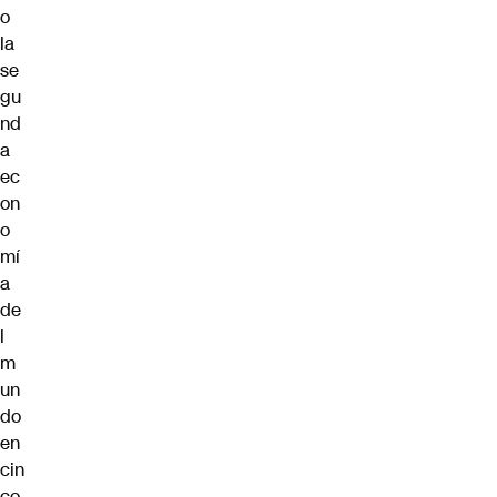
o
la
se
gu
nd
a
ec
on
o
mí
a
de
l
m
un
do
en
cin
co