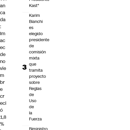
an
Kast"
ca
Karim
da
Bianchi
:
es
Im
elegido
presidente
ac
de
ec
comisión
de
mixta
no
que
vie
tramita
m
proyecto
br
sobre
Reglas
e
de
cr
Uso
eci
de
ó
la
1,8
Fuerza
%
Biministro