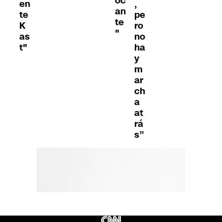
oc
en
,
an
te
pe
te
K
ro
"
as
no
t"
ha
y
m
ar
ch
a
at
rá
s”