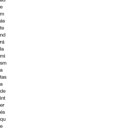
e
m
ás
te
nd
rá
la
mi
sm
a
tas
a
de
int
er
és
qu
e