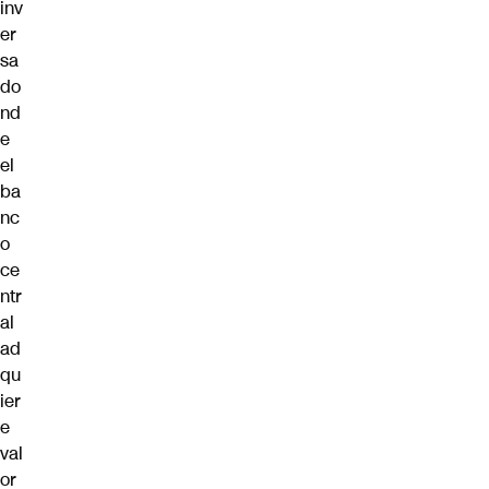
inv
er
sa
do
nd
e
el
ba
nc
o
ce
ntr
al
ad
qu
ier
e
val
or