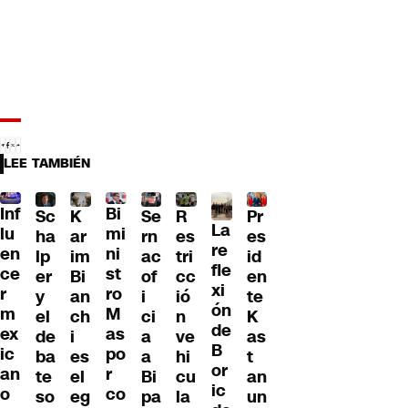
LEE TAMBIÉN
Inf
Bi
Sc
K
Se
Pr
R
La
lu
mi
ha
ar
rn
es
es
re
en
ni
lp
im
ac
id
tri
fle
ce
st
er
Bi
of
en
cc
xi
r
ro
y
an
i
te
ió
ón
m
M
el
ch
ci
K
n
de
ex
as
de
i
a
as
ve
B
ic
po
ba
es
a
t
hi
or
an
r
te
el
Bi
an
cu
ic
o
co
so
eg
pa
un
la