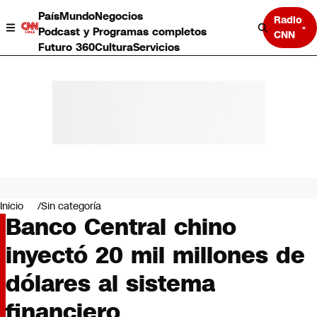
País
Mundo
Negocios
Radio
Podcast y Programas completos
CNN
Futuro 360
Cultura
Servicios
País
Mundo
Negocios
Inicio
Sin categoría
Banco Central chino
Deportes
Programas completos
inyectó 20 mil millones de
Cultura
Servicios
dólares al sistema
Bits
CNN Data
financiero
CNN tiempo