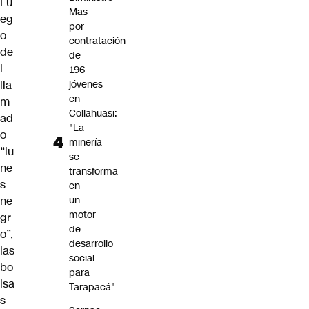
Lu
Mas
eg
por
o
contratación
de
de
l
196
lla
jóvenes
en
m
Collahuasi:
ad
"La
o
minería
“lu
se
ne
transforma
s
en
ne
un
motor
gr
de
o”,
desarrollo
las
social
bo
para
lsa
Tarapacá"
s