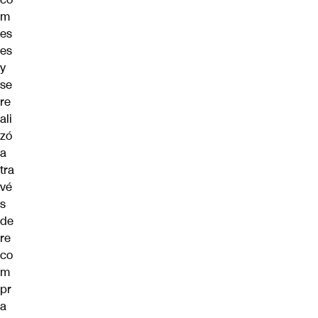
m
es
es
y
se
re
ali
zó
a
tra
vé
s
de
re
co
m
pr
a