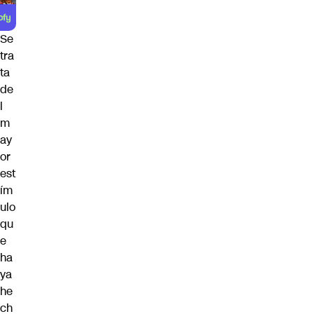
Se
tra
ta
de
l
m
ay
or
est
ím
ulo
qu
e
ha
ya
he
ch