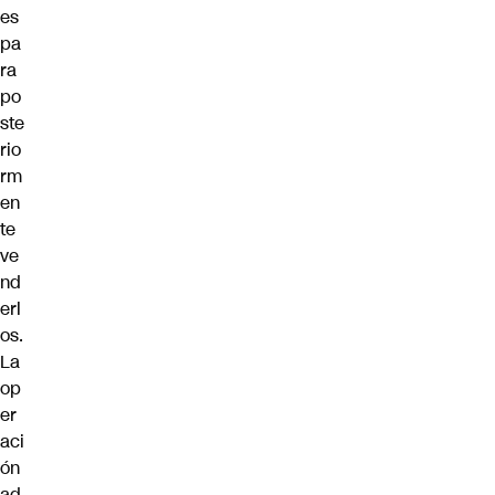
es
pa
ra
po
ste
rio
rm
en
te
ve
nd
erl
os.
La
op
er
aci
ón
ad