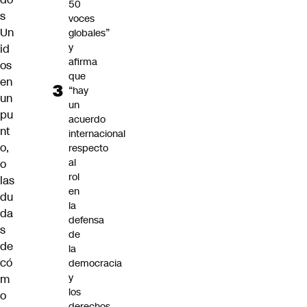
50
s
voces
Un
globales”
y
id
afirma
os
que
en
“hay
un
un
pu
acuerdo
nt
internacional
o,
respecto
al
o
rol
las
en
du
la
da
defensa
s
de
de
la
có
democracia
y
m
los
o
derechos