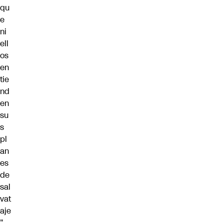
qu
e
ni
ell
os
en
tie
nd
en
su
s
pl
an
es
de
sal
vat
aje
".