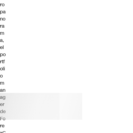
ro
pa
no
ra
m
a,
el
po
rtf
oli
o
m
an
ag
er
de
Fo
re
xC