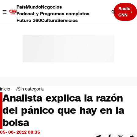
País
Mundo
Negocios
Radio
Podcast y Programas completos
CNN
Futuro 360
Cultura
Servicios
País
Mundo
Negocios
Inicio
Sin categoría
Analista explica la razón
Deportes
Programas completos
del pánico que hay en la
Cultura
Servicios
bolsa
Bits
CNN Data
05- 06- 2012 08:35
CNN tiempo