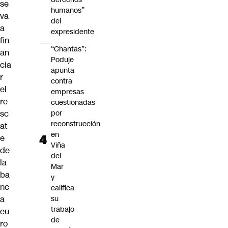
se
humanos”
va
del
a
expresidente
fin
“Chantas”:
an
Poduje
cia
apunta
r
contra
el
empresas
re
cuestionadas
por
sc
reconstrucción
at
en
e
Viña
de
del
la
Mar
ba
y
nc
califica
su
a
trabajo
eu
de
ro