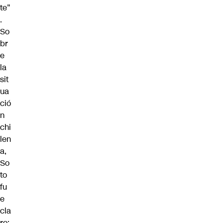
te"
.
So
br
e
la
sit
ua
ció
n
chi
len
a,
So
to
fu
e
cla
ro: