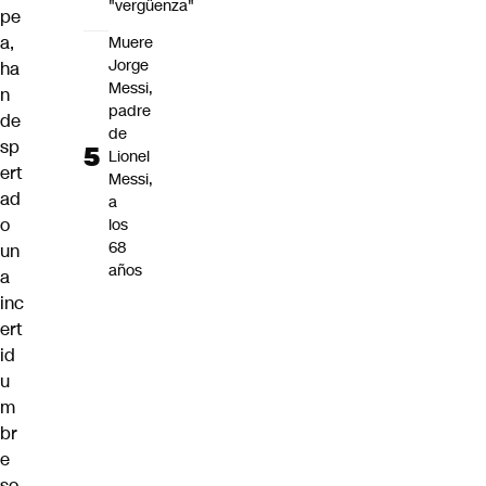
"vergüenza"
pe
a,
Muere
Jorge
ha
Messi,
n
padre
de
de
sp
Lionel
ert
Messi,
ad
a
o
los
68
un
años
a
inc
ert
id
u
m
br
e
so