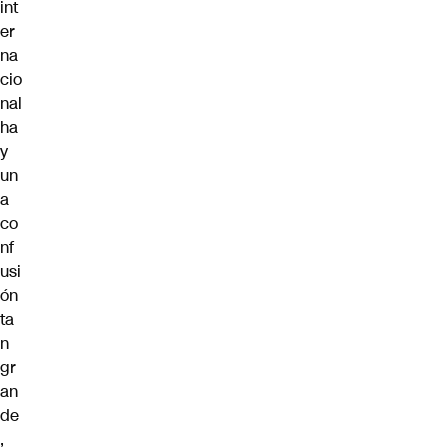
int
er
na
cio
nal
ha
y
un
a
co
nf
usi
ón
ta
n
gr
an
de
,