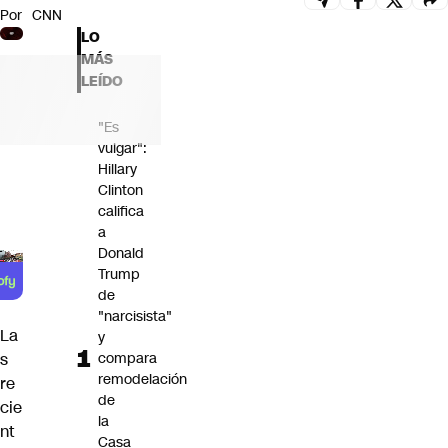
Por
CNN
Futuro 360
LO
Opinión
MÁS
LEÍDO
"Es
vulgar":
Hillary
Clinton
califica
a
Donald
Trump
de
"narcisista"
La
y
compara
s
remodelación
re
de
cie
la
nt
Casa