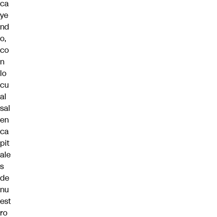
ca
ye
nd
o,
co
n
lo
cu
al
sal
en
ca
pit
ale
s
de
nu
est
ro