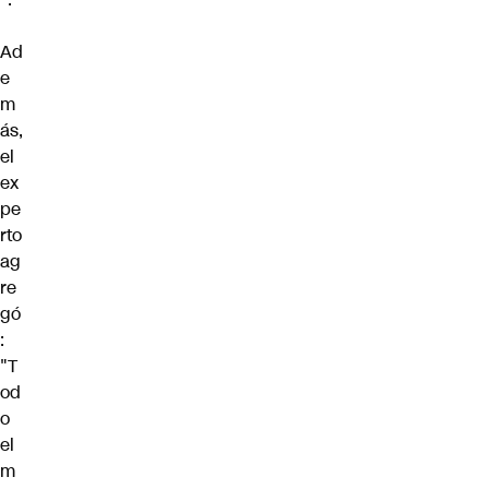
Ad
e
m
ás,
el
ex
pe
rto
ag
re
gó
:
"T
od
o
el
m