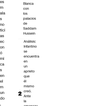
es
Blanca
m
con
ala
los
palacios
s
de
no
Saddam
tici
Hussein
as
ec
Análisis:
Infantino
on
se
ó
encuentra
mi
en
ca
un
s
aprieto
en
que
el
él
mismo
m
creó.
un
Ante
do
la
,