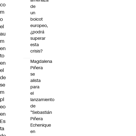
amenaza
co
de
m
un
o
boicot
europeo,
el
¿podrá
au
superar
m
esta
en
crisis?
to
Magdalena
en
Piñera
el
se
de
alista
se
para
m
el
pl
lanzamiento
de
eo
“Sebastián
en
Piñera
Es
Echenique
ta
en
do