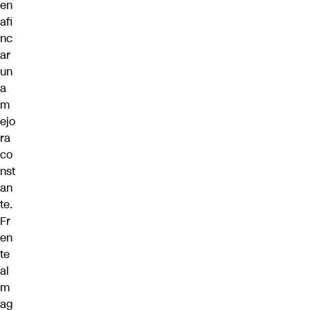
en
afi
nc
ar
un
a
m
ejo
ra
co
nst
an
te.
Fr
en
te
al
m
ag