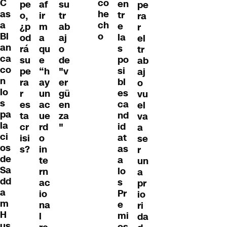
C
co
en
pe
af
su
pe
as
he
tr
o,
ir
tr
ra
a
ch
e
¿p
m
ab
r
Bl
o
la
od
a
aj
el
an
s
rá
qu
o
tr
ca
po
su
e
de
ab
co
si
pe
“h
"v
aj
n
bl
ra
ay
er
o
lo
es
r
un
gü
vu
s
ca
es
ac
en
el
pa
nd
ta
ue
za
va
la
id
cr
rd
"
a
ci
at
isi
o
se
os
as
s?
in
r
de
a
te
un
Sa
lo
rn
a
dd
s
ac
pr
a
Pr
io
io
m
e
na
ri
H
mi
l
da
us