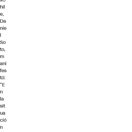
hil
e,
Da
nie
l
So
to,
m
ani
fes
tó:
"E
n
la
sit
ua
ció
n