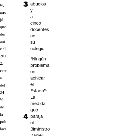
abuelos
le,
y
arro
a
jó
cinco
que
docentes
dur
en
su
ant
colegio
e el
201
"Ningún
2,
problema
cerc
en
achicar
a
el
del
Estado":
24
La
%
medida
de
que
la
baraja
pob
el
Biministro
laci
Daniel