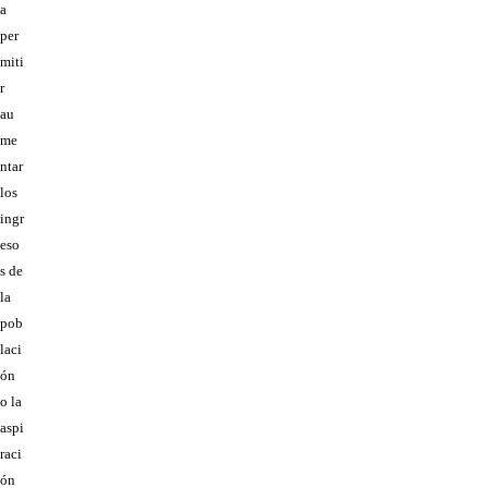
a
per
miti
r
au
me
ntar
los
ingr
eso
s de
la
pob
laci
ón
o la
aspi
raci
ón