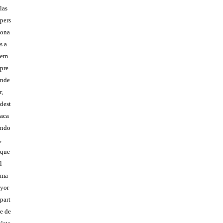
las
pers
ona
s a
em
pre
nde
r,
dest
aca
ndo
,
que
l
ma
yor
part
e de