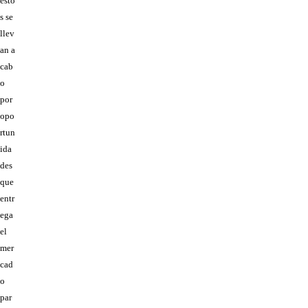
ésto
s se
llev
an a
cab
o
por
opo
rtun
ida
des
que
entr
ega
el
mer
cad
o
par