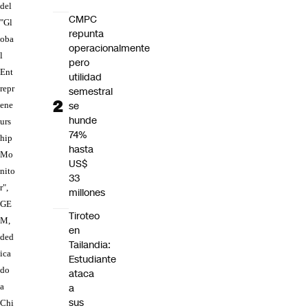
del
CMPC
"Gl
repunta
oba
operacionalmente
l
pero
Ent
utilidad
repr
semestral
se
ene
hunde
urs
74%
hip
hasta
Mo
US$
nito
33
r",
millones
GE
Tiroteo
M,
en
ded
Tailandia:
ica
Estudiante
do
ataca
a
a
sus
Chi