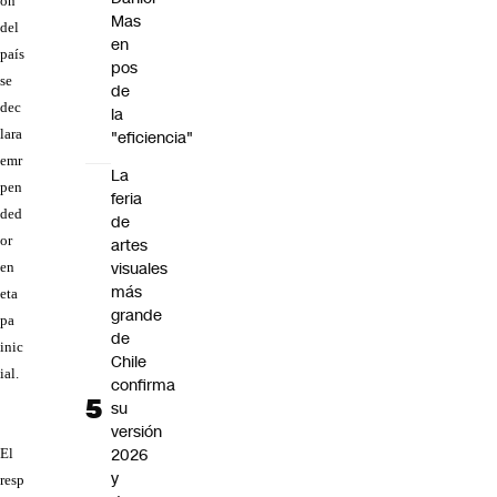
ón
Mas
del
en
país
pos
se
de
dec
la
lara
"eficiencia"
emr
La
pen
feria
ded
de
or
artes
visuales
en
más
eta
grande
pa
de
inic
Chile
ial.
confirma
su
versión
2026
El
y
resp