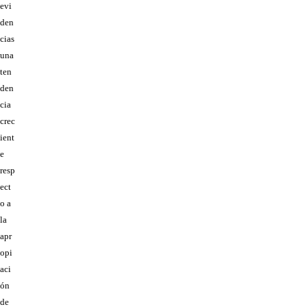
evi
den
cias
una
ten
den
cia
crec
ient
e
resp
ect
o a
la
apr
opi
aci
ón
de