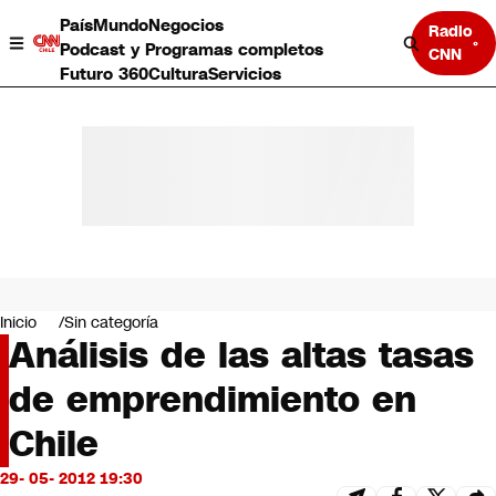
País
Mundo
Negocios
Radio
Podcast y Programas completos
CNN
Futuro 360
Cultura
Servicios
País
Mundo
Negocios
Inicio
Sin categoría
Análisis de las altas tasas
Deportes
Programas completos
de emprendimiento en
Cultura
Servicios
Chile
Bits
CNN Data
29- 05- 2012 19:30
CNN tiempo