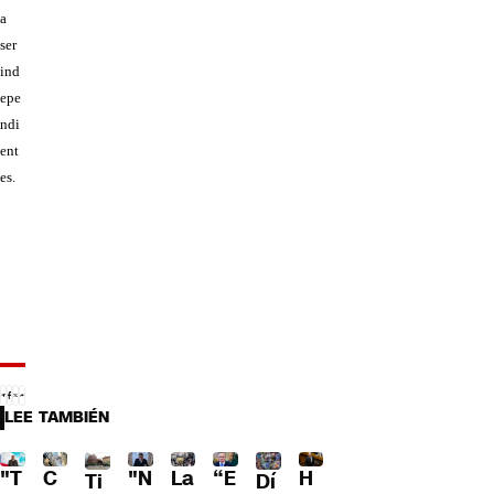
a
ser
ind
epe
ndi
ent
es.
LEE TAMBIÉN
"T
"N
La
“E
H
C
Dí
Ti