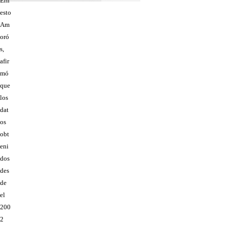
Ern
esto
Am
oró
s,
afir
mó
que
los
dat
os
obt
eni
dos
des
de
el
200
2