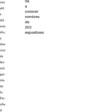
da
ons
a
abl
conocer
e
nombres
del
de
estu
203
expositores
dio,
y
dire
ctor
de
Inv
esti
gac
ión
de
la
Fac
ulta
d