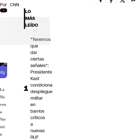
Por
CNN
Futuro 360
LO
Opinión
MÁS
LEÍDO
"Tenemos
que
dar
ciertas
señales":
Presidente
Kast
condiciona
La
despliegue
No
militar
en
ven
barrios
a
críticos
Ver
a
sió
nuevas
n
RUF