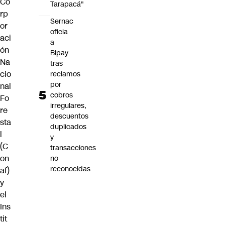
Co
Tarapacá"
rp
Sernac
or
oficia
aci
a
ón
Bipay
Na
tras
cio
reclamos
por
nal
cobros
Fo
irregulares,
re
descuentos
sta
duplicados
l
y
(C
transacciones
on
no
reconocidas
af)
y
el
Ins
tit