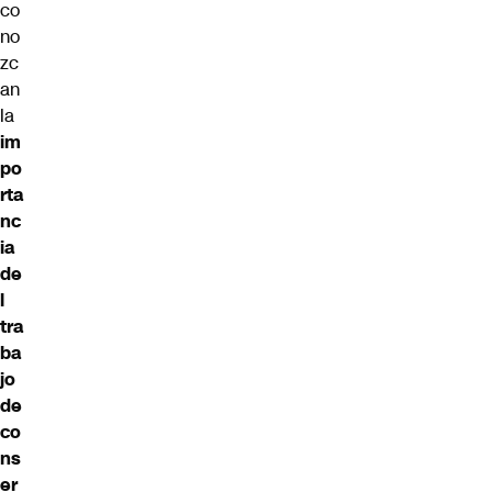
co
no
zc
an
la
im
po
rta
nc
ia
de
l
tra
ba
jo
de
co
ns
er