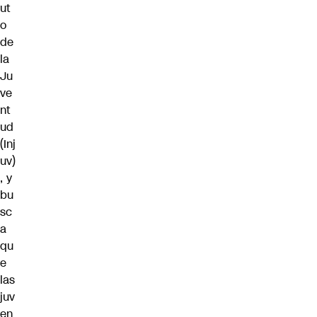
ut
o
de
la
Ju
ve
nt
ud
(Inj
uv)
, y
bu
sc
a
qu
e
las
juv
en