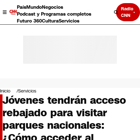
País
Mundo
Negocios
Radio
Podcast y Programas completos
CNN
Futuro 360
Cultura
Servicios
País
Mundo
Negocios
Inicio
Servicios
Jóvenes tendrán acceso
Deportes
Programas completos
rebajado para visitar
Cultura
Servicios
parques nacionales:
Bits
CNN Data
¿Cómo acceder al
CNN tiempo