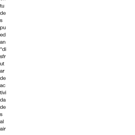
tu
de
s
pu
ed
an
“di
sfr
ut
ar
de
ac
tivi
da
de
s
al
air