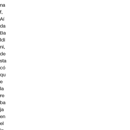
na
f,
Aí
da
Ba
ldi
ni,
de
sta
có
qu
e
la
re
ba
ja
en
el