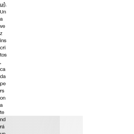
uí
).
Un
a
ve
z
ins
cri
tos
,
ca
da
pe
rs
on
a
te
nd
rá
un