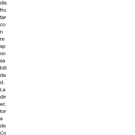
dis
fru
tar
co
n
re
sp
on
sa
bili
da
d.
La
dir
ec
tor
a
de
Co