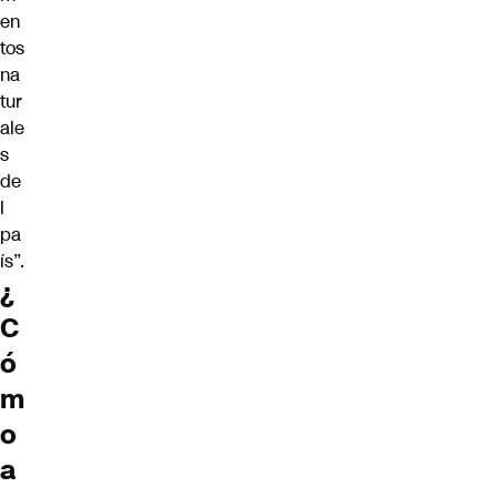
en
tos
na
tur
ale
s
de
l
pa
ís”.
¿
C
ó
m
o
a