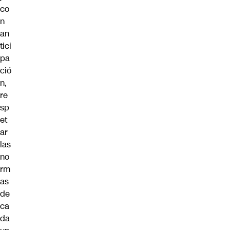
co
n
an
tici
pa
ció
n,
re
sp
et
ar
las
no
rm
as
de
ca
da