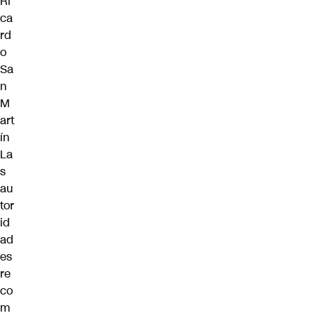
Ri
ca
rd
o
Sa
n
M
art
ín
La
s
au
tor
id
ad
es
re
co
m