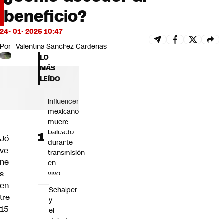
Futuro 360
beneficio?
Opinión
24- 01- 2025 10:47
Por
Valentina Sánchez Cárdenas
LO
MÁS
LEÍDO
Influencer
mexicano
muere
baleado
Jó
durante
ve
transmisión
ne
en
s
vivo
en
Schalper
tre
y
15
el