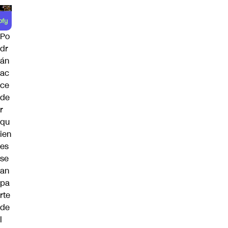
Po
dr
án
ac
ce
de
r
qu
ien
es
se
an
pa
rte
de
l