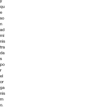
y
qu
e
so
n
ad
mi
nis
tra
da
s
po
r
el
or
ga
nis
m
o.