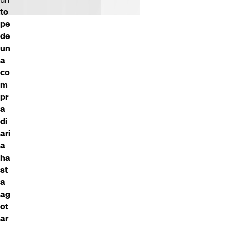
to
pe
de
un
a
co
m
pr
a
di
ari
a
ha
st
a
ag
ot
ar