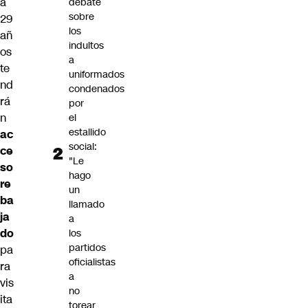
a
debate
sobre
29
los
añ
indultos
os
a
te
uniformados
nd
condenados
rá
por
n
el
estallido
ac
social:
ce
"Le
so
hago
re
un
ba
llamado
ja
a
do
los
partidos
pa
oficialistas
ra
a
vis
no
ita
torear