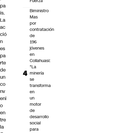
Fuerza
pa
Biministro
ís.
Mas
La
por
ac
contratación
ció
de
n
196
es
jóvenes
en
pa
Collahuasi:
rte
"La
de
minería
un
se
co
transforma
nv
en
eni
un
motor
o
de
en
desarrollo
tre
social
la
para