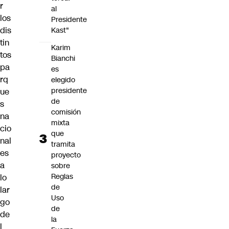
r
al
los
Presidente
dis
Kast"
tin
Karim
tos
Bianchi
pa
es
rq
elegido
presidente
ue
de
s
comisión
na
mixta
cio
que
nal
tramita
es
proyecto
a
sobre
Reglas
lo
de
lar
Uso
go
de
de
la
l