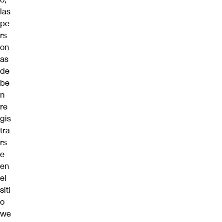
las
pe
rs
on
as
de
be
n
re
gis
tra
rs
e
en
el
siti
o
we