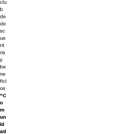
clu
b
de
de
sc
ue
nt
os
y
be
ne
fici
os
“C
o
m
un
id
ad