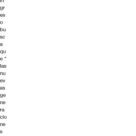
in
gr
es
o
bu
sc
a
qu
e “
las
nu
ev
as
ge
ne
ra
cio
ne
s