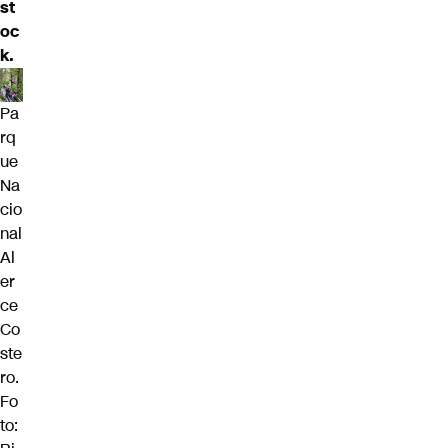
st
oc
k.
Pa
rq
ue
Na
cio
nal
Al
er
ce
Co
ste
ro.
Fo
to: