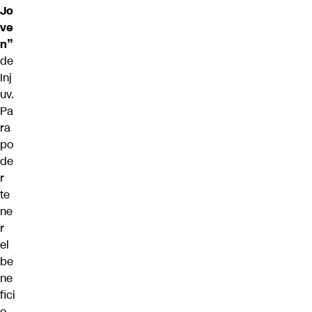
Jo
ve
n”
de
Inj
uv.
Pa
ra
po
de
r
te
ne
r
el
be
ne
fici
o,