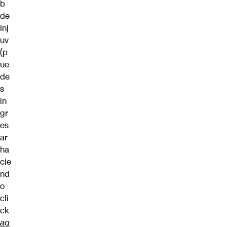
b
de
Inj
uv
(p
ue
de
s
in
gr
es
ar
ha
cie
nd
o
cli
ck
aq