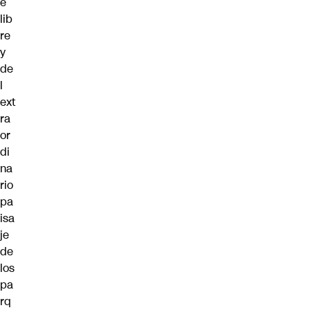
e
lib
re
y
de
l
ext
ra
or
di
na
rio
pa
isa
je
de
los
pa
rq