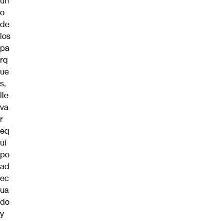
un
o
de
los
pa
rq
ue
s,
lle
va
r
eq
ui
po
ad
ec
ua
do
y