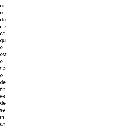
rd
o,
de
sta
có
qu
e
est
e
tip
o
de
fin
es
de
se
m
an