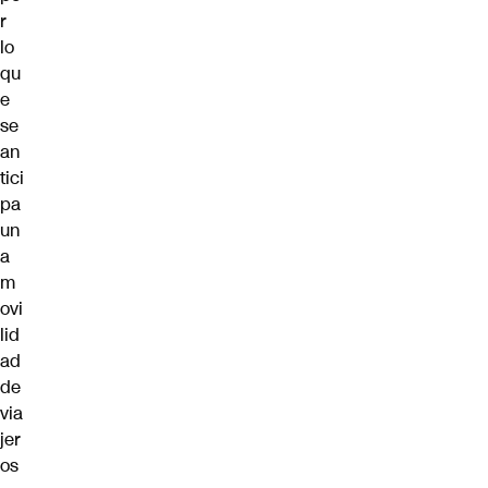
r
lo
qu
e
se
an
tici
pa
un
a
m
ovi
lid
ad
de
via
jer
os