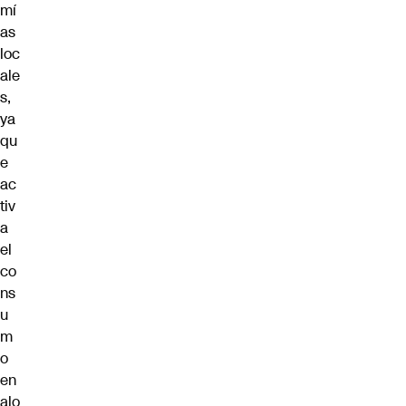
mí
as
loc
ale
s,
ya
qu
e
ac
tiv
a
el
co
ns
u
m
o
en
alo