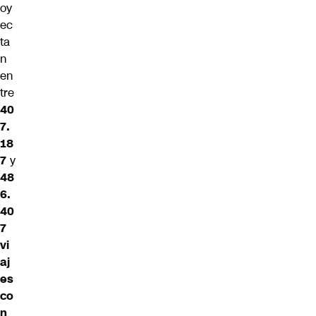
oy
ec
ta
n
en
tre
40
7.
18
7
y
48
6.
40
7
vi
aj
es
co
n