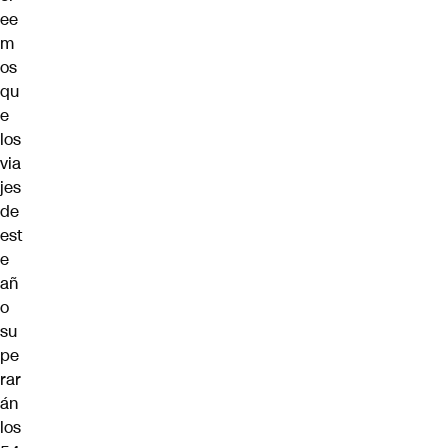
ee
m
os
qu
e
los
via
jes
de
est
e
añ
o
su
pe
rar
án
los