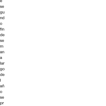
e
se
gu
nd
o
fin
de
se
m
an
a
lar
go
de
l
añ
o
se
pr