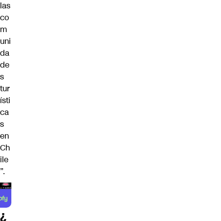
las
co
m
uni
da
de
s
tur
ísti
ca
s
en
Ch
ile
”.
¿