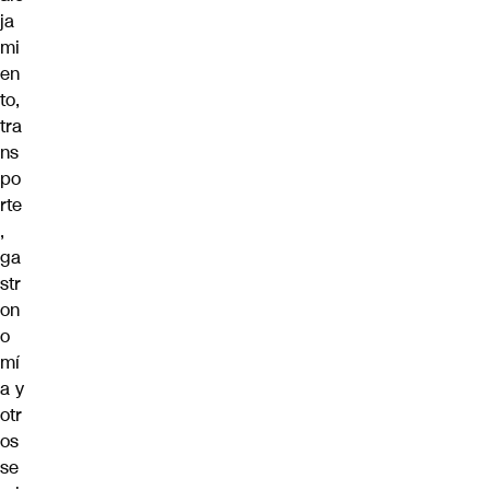
ja
mi
en
to,
tra
ns
po
rte
,
ga
str
on
o
mí
a y
otr
os
se