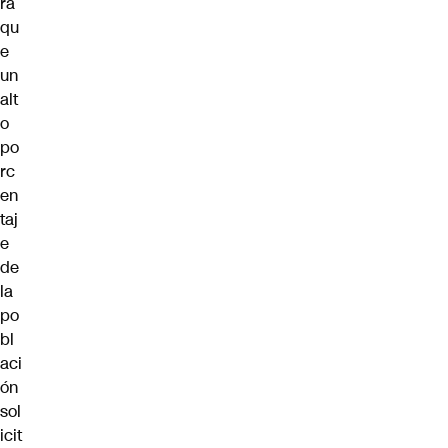
ra
qu
e
un
alt
o
po
rc
en
taj
e
de
la
po
bl
aci
ón
sol
icit