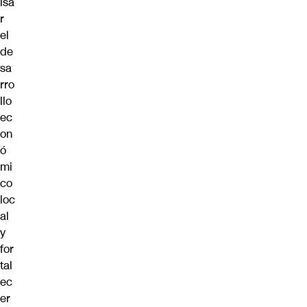
lsa
r
el
de
sa
rro
llo
ec
on
ó
mi
co
loc
al
y
for
tal
ec
er