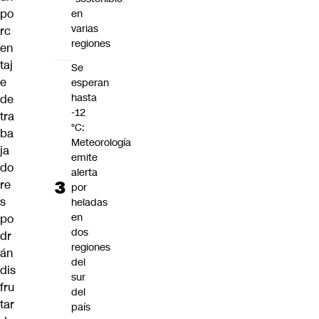
po
en
varias
rc
regiones
en
taj
Se
e
esperan
hasta
de
-12
tra
°C:
ba
Meteorología
ja
emite
do
alerta
re
por
s
heladas
en
po
dos
dr
regiones
án
del
dis
sur
fru
del
tar
país