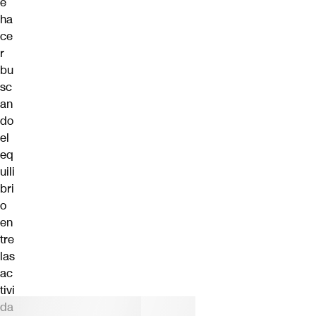
e
ha
ce
r
bu
sc
an
do
el
eq
uili
bri
o
en
tre
las
ac
tivi
da