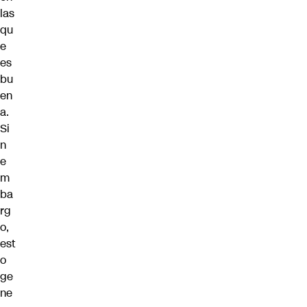
las
qu
e
es
bu
en
a.
Si
n
e
m
ba
rg
o,
est
o
ge
ne