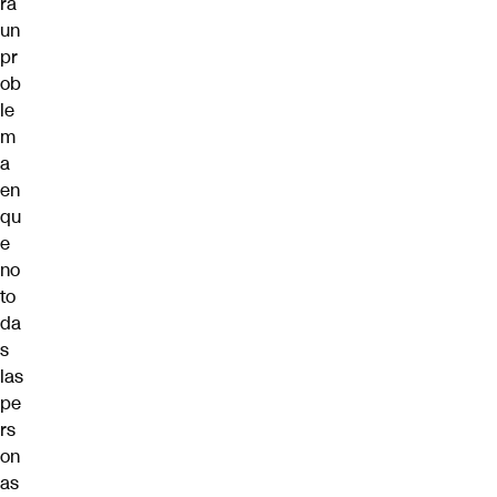
ra
un
pr
ob
le
m
a
en
qu
e
no
to
da
s
las
pe
rs
on
as