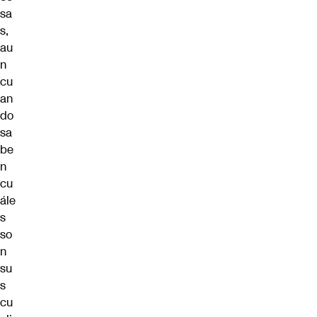
sa
s,
au
n
cu
an
do
sa
be
n
cu
ále
s
so
n
su
s
cu