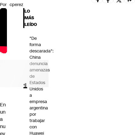
Por
cperez
Futuro 360
LO
Opinión
MÁS
LEÍDO
"De
forma
descarada":
China
denuncia
amenazas
de
Estados
Unidos
a
empresa
En
argentina
un
por
a
trabajar
nu
con
ev
Huawei