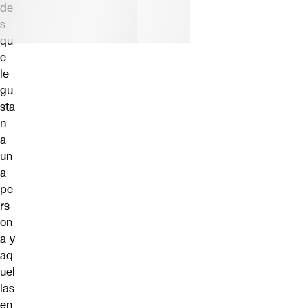
de
s
qu
e
le
gu
sta
n
a
un
a
pe
rs
on
a y
aq
uel
las
en