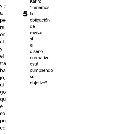
Karin:
vid
"Tenemos
a
la
pe
obligación
de
rs
revisar
on
si
al
el
y
diseño
el
normativo
tra
está
ba
cumpliendo
su
jo,
objetivo"
al
go
qu
e
se
pu
ed