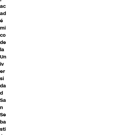
ac
ad
é
mi
co
de
la
Un
iv
er
si
da
d
Sa
n
Se
ba
sti