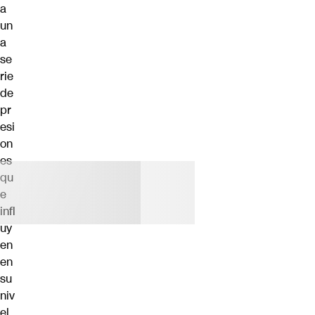
a
un
a
se
rie
de
pr
esi
on
es
qu
e
infl
uy
en
en
su
niv
el