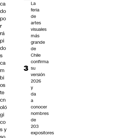
ca
La
feria
do
de
po
artes
r
visuales
rá
más
pi
grande
do
de
s
Chile
confirma
ca
su
m
versión
bi
2026
os
y
te
da
cn
a
oló
conocer
nombres
gi
de
co
203
s y
expositores
so