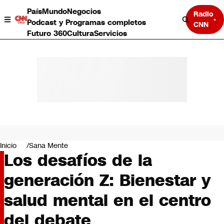
País
Mundo
Negocios
Radio
Podcast y Programas completos
CNN
Futuro 360
Cultura
Servicios
País
Mundo
Negocios
Inicio
Sana Mente
Los desafíos de la
Deportes
Programas completos
generación Z: Bienestar y
Cultura
Servicios
salud mental en el centro
Bits
CNN Data
del debate
CNN tiempo