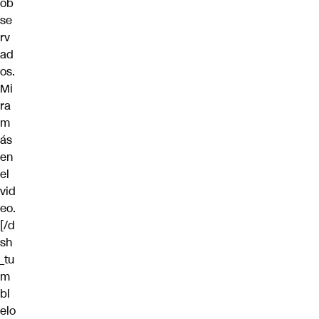
ob
se
rv
ad
os.
Mi
ra
m
ás
en
el
vid
eo.
[/d
sh
_tu
m
bl
elo