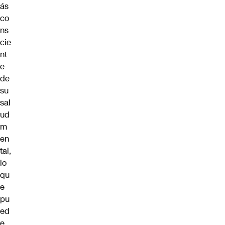
ás
co
ns
cie
nt
e
de
su
sal
ud
m
en
tal,
lo
qu
e
pu
ed
e