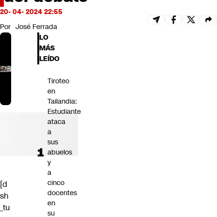
Futuro 360
20- 04- 2024 22:55
Opinión
Por
José Ferrada
LO
MÁS
LEÍDO
Tiroteo
en
Tailandia:
Estudiante
ataca
a
sus
abuelos
y
a
cinco
[d
docentes
sh
en
_tu
su