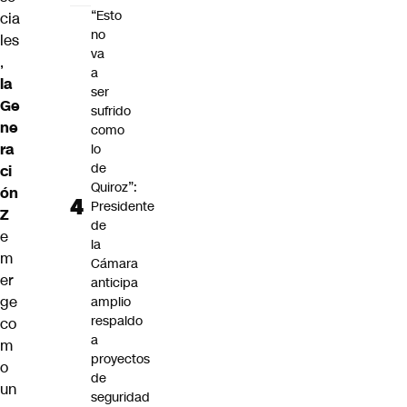
“Esto
cia
no
les
va
,
a
la
ser
Ge
sufrido
ne
como
ra
lo
de
ci
Quiroz”:
ón
Presidente
Z
de
e
la
m
Cámara
er
anticipa
ge
amplio
respaldo
co
a
m
proyectos
o
de
un
seguridad