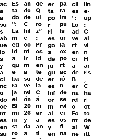
Es
an
de
pa
er
ac
cil
lin
ta
de
Q
ra
ta
a
es
e-
do
de
ui
im
po
a
":
up
":
C
ro
pu
r
su
La
:
La
hil
z”
ls
ri
s
ad
C
m
e
:
ar
es
ab
ve
al
ed
co
Pr
la
go
ue
rt
vi
id
nf
es
ex
s
lo
en
n
a
ir
id
po
de
s
ci
H
qu
m
en
rt
ju
y
a
ar
e
a
te
ac
gu
a
de
ris
ba
su
de
ió
et
ci
B
,
ra
ve
la
n
es
nc
er
C
ja
rsi
C
de
inf
o
na
ha
el
ón
á
se
or
do
rd
rl
Bi
20
m
rvi
m
ce
o
ot
mi
26
ar
ci
al
nt
Fo
te
ni
y
a
os
es
es
nt
de
st
da
an
fi
y
en
ai
W
ro
a
ti
na
en
su
ne
itt