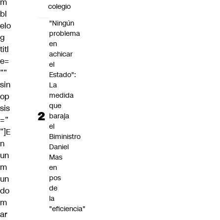
m
colegio
bl
"Ningún
elo
problema
g
en
titl
achicar
e=
el
””
Estado":
sin
La
medida
op
que
sis
baraja
=”
el
”]E
Biministro
n
Daniel
un
Mas
m
en
pos
un
de
do
la
m
"eficiencia"
ar