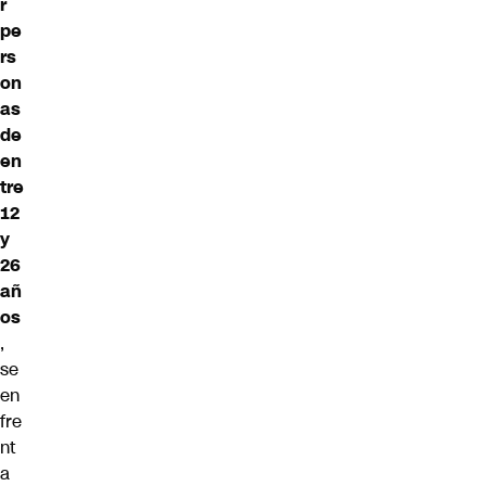
r
pe
rs
on
as
de
en
tre
12
y
26
añ
os
,
se
en
fre
nt
a