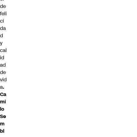
de
feli
ci
da
d
y
cal
id
ad
de
vid
a
.
Ca
mi
lo
Se
m
bl