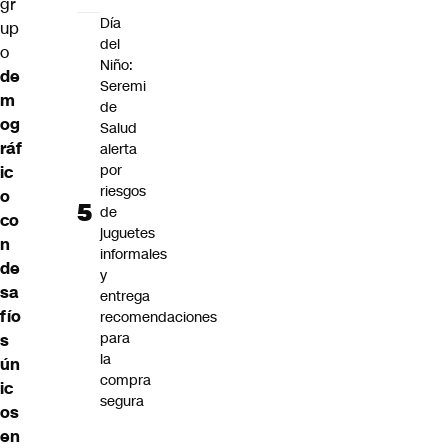
gr
Día
up
del
o
Niño:
de
Seremi
m
de
og
Salud
ráf
alerta
por
ic
riesgos
o
de
co
juguetes
n
informales
de
y
sa
entrega
fío
recomendaciones
para
s
la
ún
compra
ic
segura
os
en