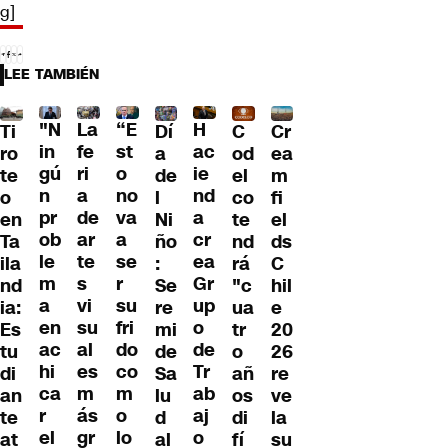
g]
LEE TAMBIÉN
"N
La
“E
H
Dí
Ti
C
Cr
in
fe
st
ac
a
ro
od
ea
gú
ri
o
ie
de
te
el
m
n
a
no
nd
l
o
co
fi
pr
de
va
a
Ni
en
te
el
ob
ar
a
cr
ño
Ta
nd
ds
le
te
se
ea
:
ila
rá
C
m
s
r
Gr
Se
nd
"c
hil
a
vi
su
up
re
ia:
ua
e
en
su
fri
o
mi
Es
tr
20
ac
al
do
de
de
tu
o
26
hi
es
co
Tr
Sa
di
añ
re
ca
m
m
ab
lu
an
os
ve
r
ás
o
aj
d
te
di
la
el
gr
lo
o
al
at
fí
su