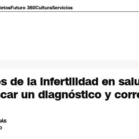
letos
Futuro 360
Cultura
Servicios
 de la infertilidad en sal
car un diagnóstico y corr
MÁS
O