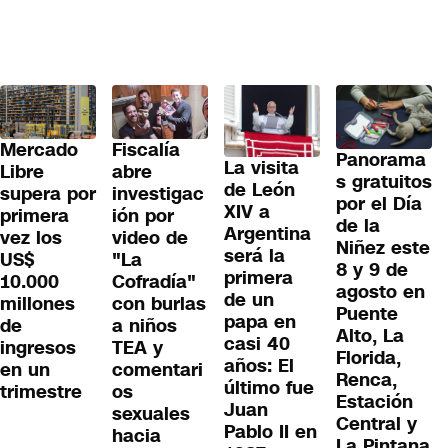
Mercado
Fiscalía
Panorama
La visita
Libre
abre
s gratuitos
de León
supera por
investigac
por el Día
XIV a
primera
ión por
de la
Argentina
vez los
video de
Niñez este
será la
US$
"La
8 y 9 de
primera
10.000
Cofradía"
agosto en
de un
millones
con burlas
Puente
papa en
de
a niños
Alto, La
casi 40
ingresos
TEA y
Florida,
años: El
en un
comentari
Renca,
último fue
trimestre
os
Estación
Juan
sexuales
Central y
Pablo II en
hacia
La Pintana