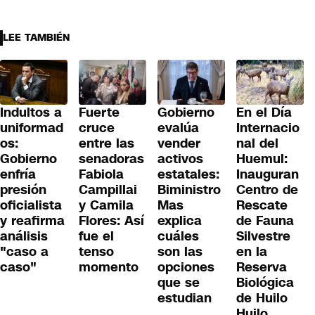
LEE TAMBIÉN
Fuerte
En el Día
Indultos a
Gobierno
cruce
Internacio
uniformad
evalúa
entre las
nal del
os:
vender
senadoras
Huemul:
Gobierno
activos
Fabiola
Inauguran
enfría
estatales:
Campillai
Centro de
presión
Biministro
y Camila
Rescate
oficialista
Mas
Flores: Así
de Fauna
y reafirma
explica
fue el
Silvestre
análisis
cuáles
tenso
en la
"caso a
son las
momento
Reserva
caso"
opciones
Biológica
que se
de Huilo
estudian
Huilo