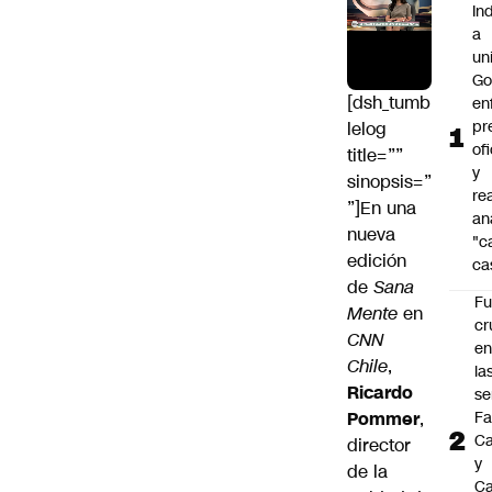
In
a
un
Go
[dsh_tumb
en
pr
lelog
ofi
title=””
y
sinopsis=”
re
”]En una
an
nueva
"c
edición
ca
de
Sana
Fu
Mente
en
cr
CNN
en
Chile
,
la
Ricardo
se
Pommer
,
Fa
Ca
director
y
de la
Ca