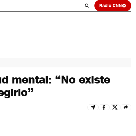
Radio CNN
ud mental: “No existe
egirlo”