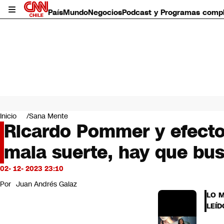
País
Mundo
Negocios
Podcast y Programas comp
País
Mundo
Inicio
Sana Mente
Negocios
Ricardo Pommer y efectos
Deportes
mala suerte, hay que bus
Programas completos
Cultura
Servicios
02- 12- 2023 23:10
Bits
Por
Juan Andrés Galaz
CNN Data
LO 
CNN tiempo
LEÍD
Futuro 360
Opinión