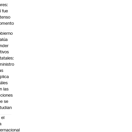
ores:
í fue
 tenso
omento
bierno
alúa
nder
tivos
tatales:
ministro
as
plica
áles
n las
ciones
e se
tudian
 el
a
ternacional