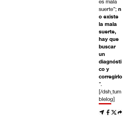
es mala
suerte”;
n
o existe
la mala
suerte,
hay que
buscar
un
diagnósti
co y
corregirlo
”.
[/dsh_tum
blelog]