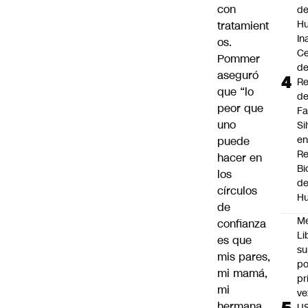
con
de
Hu
tratamient
In
os.
Ce
Pommer
d
aseguró
Re
que “lo
d
peor que
F
uno
Si
en
puede
Re
hacer en
Bi
los
de
círculos
Hu
de
M
confianza
Li
es que
su
mis pares,
po
mi mamá,
pr
mi
ve
hermana,
U