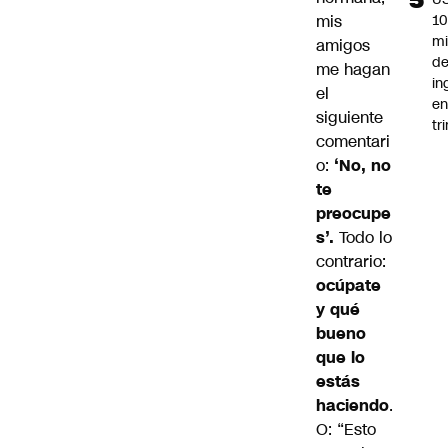
mis
1
mi
amigos
d
me hagan
in
el
en
siguiente
tr
comentari
o:
‘No, no
te
preocupe
s’.
Todo lo
contrario:
o
cúpate
y qué
bueno
que lo
estás
haciendo
.
O: “Esto