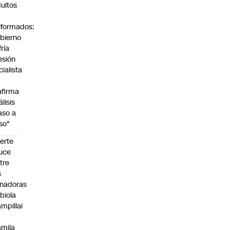
dultos
iformados:
bierno
fría
esión
cialista
afirma
álisis
aso a
so"
erte
uce
tre
s
nadoras
biola
mpillai
mila