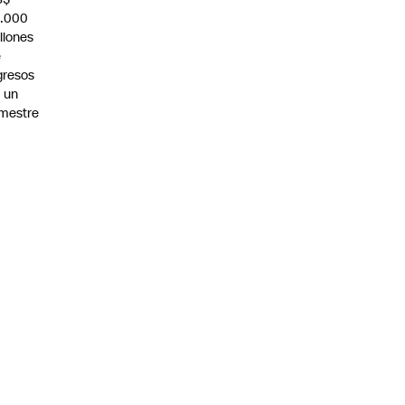
0.000
llones
e
gresos
 un
imestre