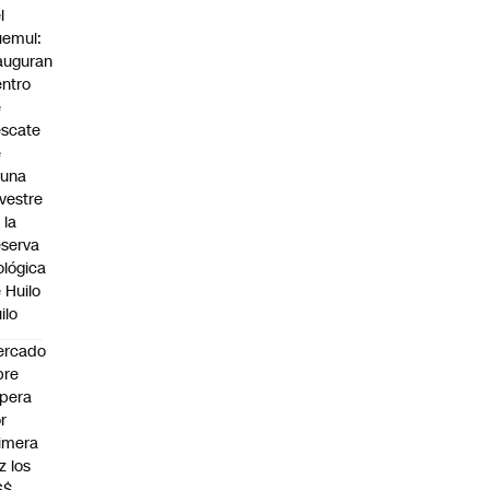
l
emul:
auguran
ntro
e
scate
e
auna
lvestre
 la
serva
ológica
 Huilo
ilo
ercado
bre
pera
r
imera
z los
S$