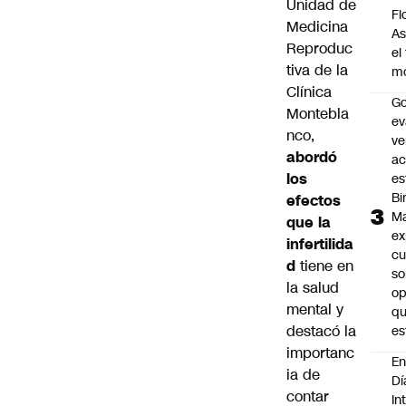
Unidad de
Fl
Medicina
As
Reproduc
el
tiva de la
m
Clínica
Go
Montebla
ev
nco,
ve
abordó
ac
los
es
Bi
efectos
M
que la
ex
infertilida
cu
d
tiene en
so
la
salud
op
mental
y
qu
destacó la
es
importanc
En
ia de
Dí
contar
In