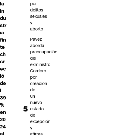
la
por
delitos
in
sexuales
du
y
str
aborto
ia
Pavez
fin
aborda
te
preocupación
ch
del
cr
exministro
ec
Cordero
ió
por
de
creación
de
l
un
39
nuevo
%
estado
en
de
20
excepción
24
y
al
afirma