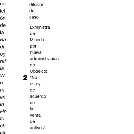
ed
difusión
ici
del
caso
ón
de
Exministra
la
de
Ra
Minería
por
di
nueva
og
administración
raf
de
ía
Codelco:
W
"No
o
estoy
m
de
acuerdo
en
en
in
la
Fin
venta
te
de
ch
,
activos"
ela