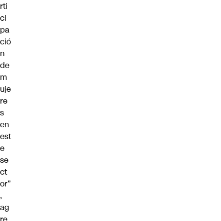
rti
ci
pa
ció
n
de
m
uje
re
s
en
est
e
se
ct
or”
,
ag
re