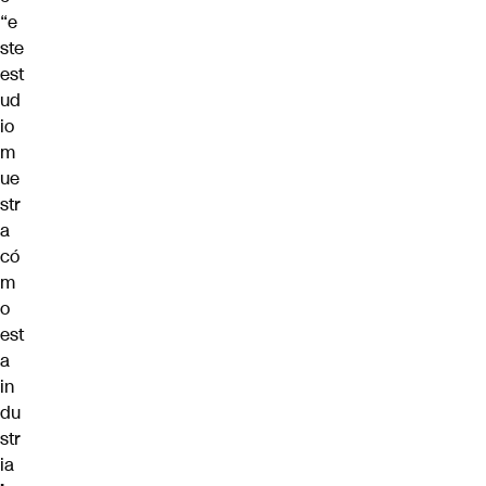
“e
ste
est
ud
io
m
ue
str
a
có
m
o
est
a
in
du
str
ia