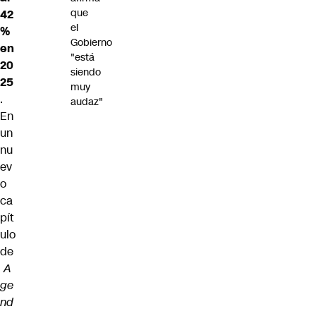
que
42
el
%
Gobierno
en
"está
20
siendo
25
muy
.
audaz"
En
un
nu
ev
o
ca
pít
ulo
de
A
ge
nd