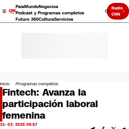
País
Mundo
Negocios
Radio
Podcast y Programas completos
CNN
Futuro 360
Cultura
Servicios
País
Mundo
Negocios
Inicio
Programas completos
Fintech: Avanza la
Deportes
Programas completos
participación laboral
Cultura
Servicios
femenina
Bits
CNN Data
31- 03- 2025 09:57
CNN tiempo