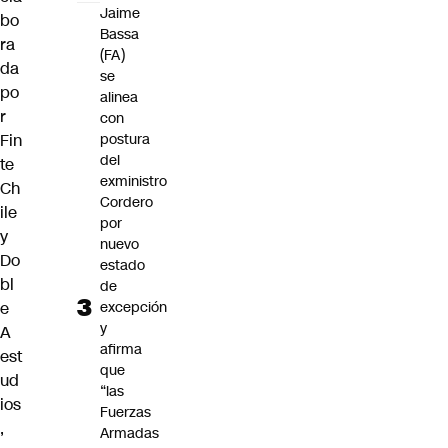
Jaime
bo
Bassa
ra
(FA)
da
se
po
alinea
r
con
Fin
postura
del
te
exministro
Ch
Cordero
ile
por
y
nuevo
Do
estado
bl
de
e
excepción
y
A
afirma
est
que
ud
“las
ios
Fuerzas
,
Armadas