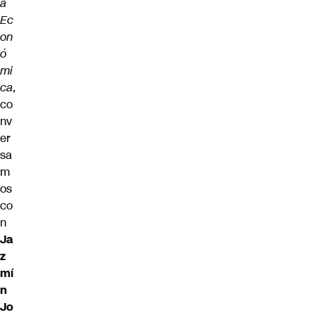
a
Ec
on
ó
mi
ca
,
co
nv
er
sa
m
os
co
n
Ja
z
mí
n
Jo