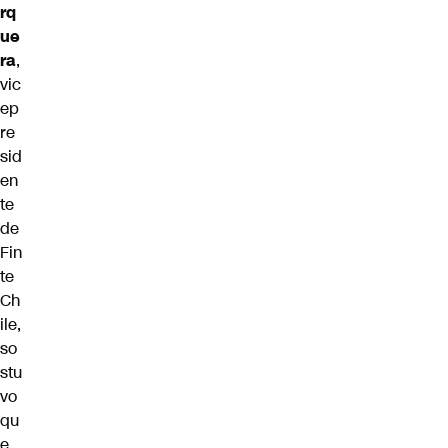
rq
ue
ra
,
vic
ep
re
sid
en
te
de
Fin
te
Ch
ile,
so
stu
vo
qu
e