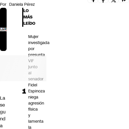
Por
Daniela Pérez
Futuro 360
LO
Opinión
MÁS
LEÍDO
Mujer
investigada
por
presunta
VIF
junto
al
senador
Fidel
Espinoza
niega
La
agresión
se
física
gu
y
nd
lamenta
a
la