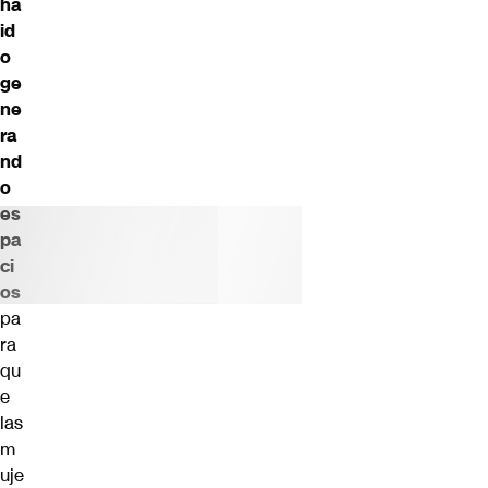
ha
id
o
ge
ne
ra
nd
o
es
pa
ci
os
pa
ra
qu
e
las
m
uje