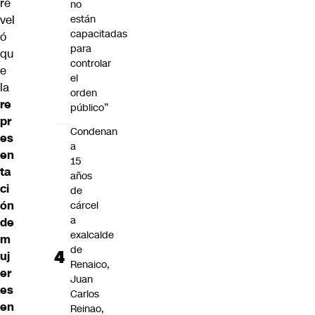
re
no
vel
están
capacitadas
ó
para
qu
controlar
e
el
la
orden
re
público”
pr
Condenan
es
a
en
15
ta
años
ci
de
ón
cárcel
a
de
exalcalde
m
de
uj
Renaico,
er
Juan
es
Carlos
en
Reinao,