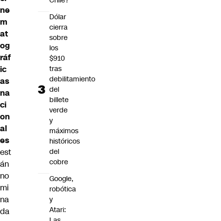
Chile?
ne
Dólar
m
cierra
at
sobre
og
los
ráf
$910
ic
tras
debilitamiento
as
del
na
billete
ci
verde
on
y
al
máximos
es
históricos
est
del
cobre
án
no
Google,
mi
robótica
na
y
Atari:
da
Las