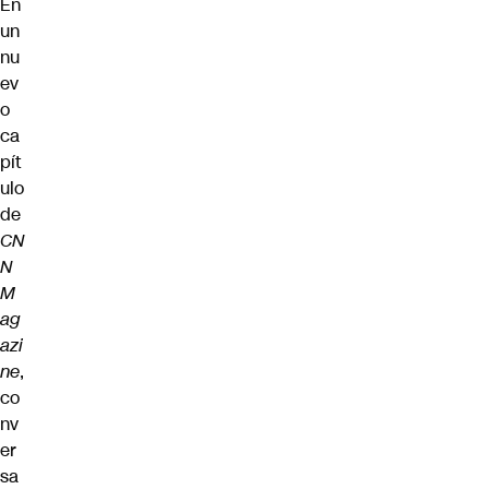
En
un
nu
ev
o
ca
pít
ulo
de
CN
N
M
ag
azi
ne
,
co
nv
er
sa