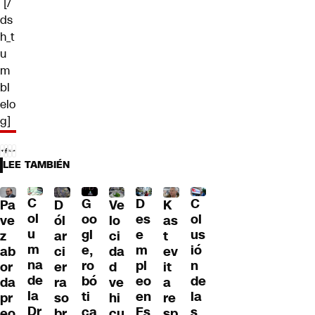
[/
ds
h_t
u
m
bl
elo
g]
LEE TAMBIÉN
C
C
G
D
Pa
D
Ve
K
ol
ol
oo
es
ve
ól
lo
as
u
us
gl
e
z
ar
ci
t
m
ió
e,
m
ab
ci
da
ev
na
n
ro
pl
or
er
d
it
de
de
bó
eo
da
ra
ve
a
la
la
ti
en
pr
so
hi
re
Dr
s
ca
Es
eo
br
cu
sp