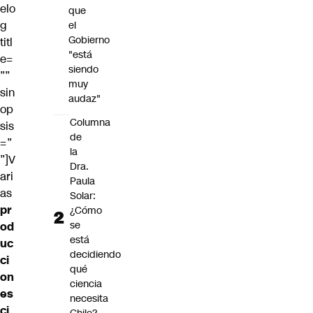
elo
que
g
el
Gobierno
titl
"está
e=
siendo
””
muy
sin
audaz"
op
Columna
sis
de
=”
la
”]V
Dra.
ari
Paula
as
Solar:
pr
¿Cómo
se
od
está
uc
decidiendo
ci
qué
on
ciencia
es
necesita
ci