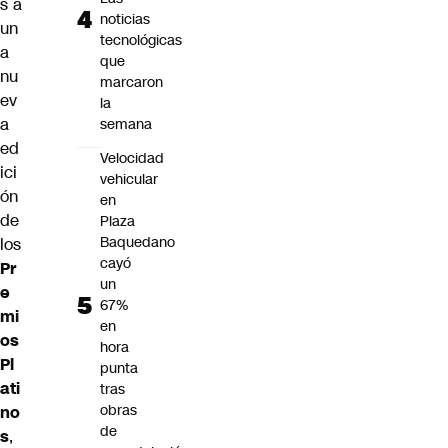
s a
noticias
un
tecnológicas
a
que
nu
marcaron
ev
la
a
semana
ed
Velocidad
ici
vehicular
ón
en
de
Plaza
Baquedano
los
cayó
Pr
un
e
67%
mi
en
os
hora
Pl
punta
ati
tras
obras
no
de
s
,