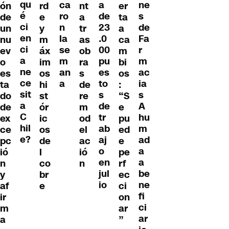
qu
ne
ca
a
ón
rd
nt
er
é
s
ro
de
de
e
a
ta
ci
de
n
23
un
y
tr
a
en
Fa
la
.0
nu
m
as
ca
ci
r
se
00
ev
áx
ob
m
a
m
m
pu
o
im
ra
bi
ne
ac
an
es
es
os
s
os
ce
ia
a
to
ta
hi
de
:
sit
s
s
do
st
re
“S
a
A
de
de
ór
m
e
C
hu
tr
ex
ic
od
pu
hil
m
ab
ce
os
el
ed
e?
ad
aj
pc
de
ac
e
a
o
ió
l
ió
pe
a
en
n
co
n
rf
be
jul
y
br
ec
ne
io
af
e
ci
fi
ir
on
ci
m
ar
ar
a
”