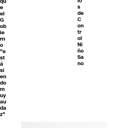
io
qu
s
e
de
el
C
G
on
ob
tr
ie
ol
rn
Ni
o
ño
"e
Sa
st
no
á
si
en
do
m
uy
au
da
z"