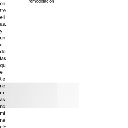
remodelación
en
tre
ell
as,
y
un
a
de
las
qu
e
tie
ne
m
ás
no
mi
na
cio