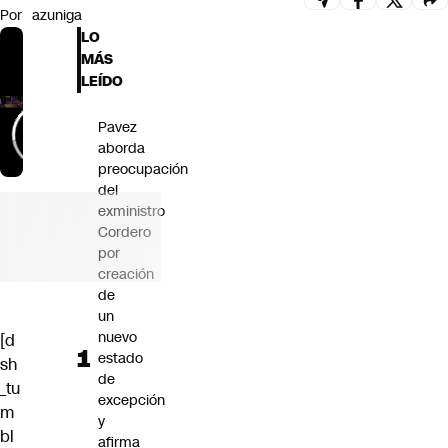
Por
azuniga
Futuro 360
LO
Opinión
MÁS
LEÍDO
Pavez
aborda
preocupación
del
exministro
Cordero
por
creación
de
un
nuevo
[d
estado
sh
de
_tu
excepción
m
y
bl
afirma