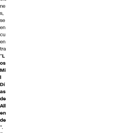
ne
s,
se
en
cu
en
tra
“
L
os
Mi
l
Dí
as
de
All
en
de
“.