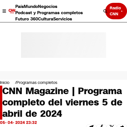
País
Mundo
Negocios
Radio
Podcast y Programas completos
CNN
Futuro 360
Cultura
Servicios
País
Mundo
Negocios
Inicio
Programas completos
CNN Magazine | Programa
Deportes
Programas completos
completo del viernes 5 de
Cultura
Servicios
abril de 2024
Bits
CNN Data
05- 04- 2024 23:32
CNN tiempo