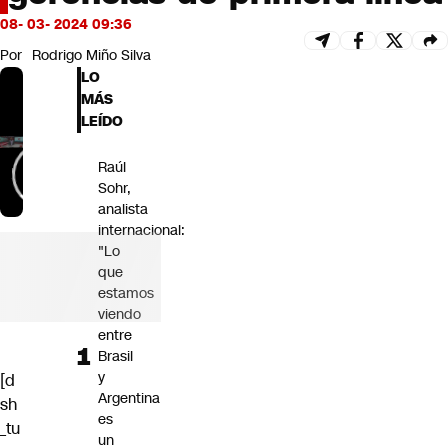
Futuro 360
08- 03- 2024 09:36
Opinión
Por
Rodrigo Miño Silva
LO
MÁS
LEÍDO
Raúl
Sohr,
analista
internacional:
"Lo
que
estamos
viendo
entre
Brasil
y
[d
Argentina
sh
es
_tu
un