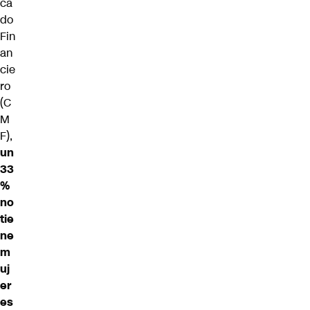
ca
do
Fin
an
cie
ro
(C
M
F),
un
33
%
no
tie
ne
m
uj
er
es