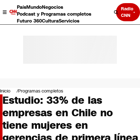
País
Mundo
Negocios
Radio
Podcast y Programas completos
CNN
Futuro 360
Cultura
Servicios
País
Mundo
Negocios
Inicio
Programas completos
Estudio: 33% de las
Deportes
Programas completos
empresas en Chile no
Cultura
Servicios
tiene mujeres en
Bits
CNN Data
gerencias de primera línea
CNN tiempo