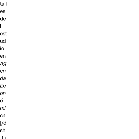
tall
es
de
l
est
ud
io
en
Ag
en
da
Ec
on
ó
mi
ca
.
[/d
sh
_tu