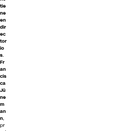
tie
ne
en
dir
ec
tor
io
s
.
Fr
an
cis
ca
Jü
ne
m
an
n
,
pr