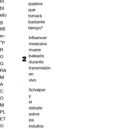
m
quiebre
bl
que
elo
tomará
g
bastante
tiempo"
titl
e=
Influencer
”P
mexicano
R
muere
baleado
O
durante
G
transmisión
RA
en
M
vivo
A
Schalper
C
y
O
el
M
debate
PL
sobre
ET
los
O
indultos