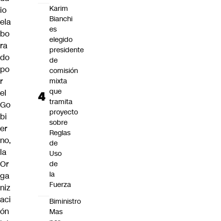
Karim
io
Bianchi
ela
es
bo
elegido
ra
presidente
do
de
po
comisión
r
mixta
que
el
tramita
Go
proyecto
bi
sobre
er
Reglas
no,
de
la
Uso
Or
de
la
ga
Fuerza
niz
aci
Biministro
ón
Mas