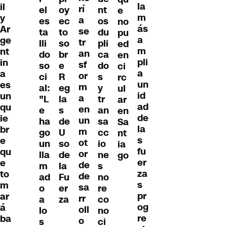
la
il
rí
el
oy
nt
e
m
y
a
es
ec
os
no
ás
Ar
se
ta
to
du
pu
a
ge
tr
lli
so
pli
ed
m
nt
an
do
br
ca
en
pli
in
sf
so
e
do
ci
a
a
or
ci
R
s
rc
un
es
m
al:
eg
y
ul
id
un
a
"L
la
tr
ar
ad
qu
en
e
s
an
en
de
ie
un
ha
de
sa
Sa
la
br
m
go
U
cc
nt
s
e
ot
un
so
io
ia
fu
qu
or
lla
de
ne
go
er
e
de
m
la
s
za
to
de
ad
Fu
no
s
m
sa
o
er
re
pr
ar
rr
a
za
co
og
á
oll
lo
no
re
ba
o
s
ci