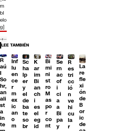
m
bl
elo
g]
LEE TAMBIÉN
R
Inf
Bi
Sc
K
Se
R
La
aú
lu
mi
ha
ar
rn
es
re
l
en
ni
lp
im
ac
tri
fle
So
ce
st
er
Bi
of
cc
xi
hr,
r
ro
y
an
i
ió
ón
an
m
M
el
ch
ci
n
de
ali
ex
as
de
i
a
ve
B
st
ic
po
ba
es
a
hi
or
a
an
r
te
el
Bi
cu
ic
in
o
co
so
eg
pa
la
de
te
m
nt
br
id
y
r
ca