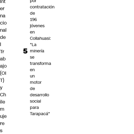
por
Int
contratación
er
de
na
196
cio
jóvenes
nal
en
de
Collahuasi:
l
"La
minería
Tr
se
ab
transforma
ajo
en
(OI
un
T)
motor
y
de
Ch
desarrollo
social
ile
para
m
Tarapacá"
uje
re
s