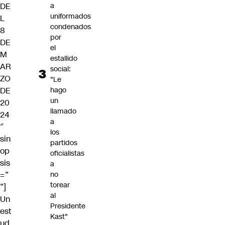
DE
a
uniformados
L
condenados
8
por
DE
el
M
estallido
AR
social:
ZO
"Le
DE
hago
un
20
llamado
24
a
″
los
sin
partidos
op
oficialistas
sis
a
=”
no
torear
”]
al
Un
Presidente
est
Kast"
ud