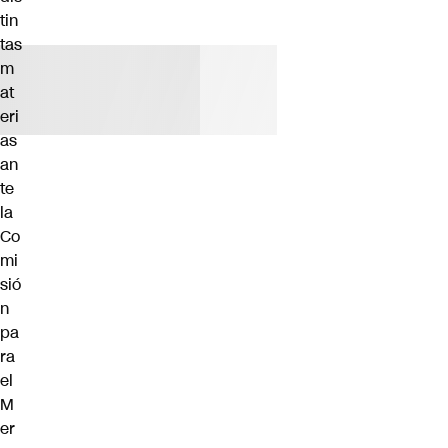
tin
tas
m
at
eri
as
an
te
la
Co
mi
sió
n
pa
ra
el
M
er