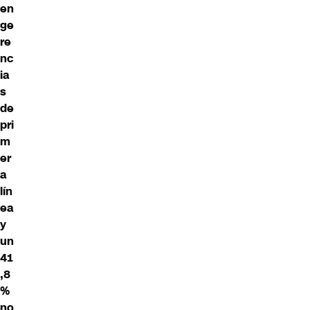
en
ge
re
nc
ia
s
de
pri
m
er
a
lín
ea
y
un
41
,8
%
no