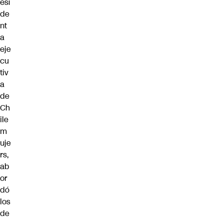
esi
de
nt
a
eje
cu
tiv
a
de
Ch
ile
m
uje
rs,
ab
or
dó
los
de