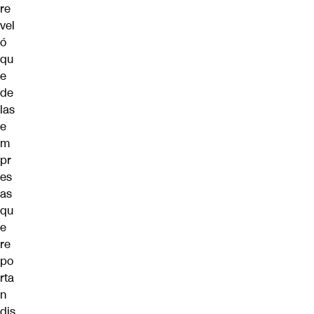
re
vel
ó
qu
e
de
las
e
m
pr
es
as
qu
e
re
po
rta
n
dis