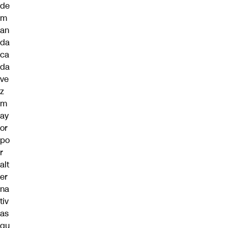
de
m
an
da
ca
da
ve
z
m
ay
or
po
r
alt
er
na
tiv
as
qu