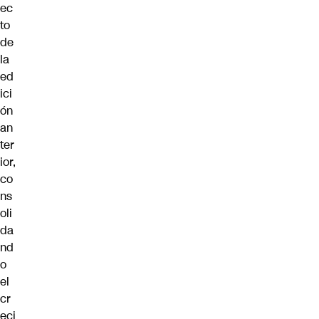
ec
to
de
la
ed
ici
ón
an
ter
ior,
co
ns
oli
da
nd
o
el
cr
eci