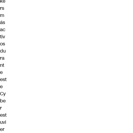
ke
rs
m
ás
ac
tiv
os
du
ra
nt
e
est
e
Cy
be
r
est
uvi
er