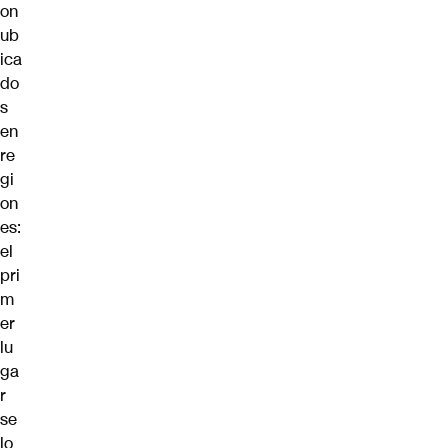
on
ub
ica
do
s
en
re
gi
on
es:
el
pri
m
er
lu
ga
r
se
lo