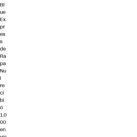
Bl
ue
Ex
pr
es
s
de
Ra
pa
Nu
i
re
ci
bi
ó
1.0
00
en
vío