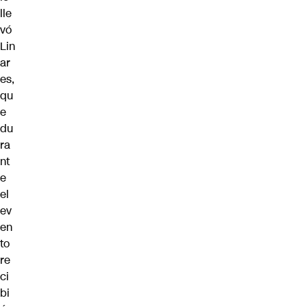
lle
vó
Lin
ar
es,
qu
e
du
ra
nt
e
el
ev
en
to
re
ci
bi