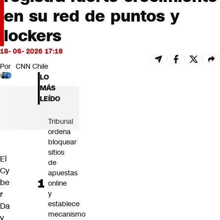
Futuro 360
en su red de puntos y
Opinión
lockers
18- 06- 2026 17:18
Por
CNN Chile
LO
MÁS
LEÍDO
Tribunal
ordena
bloquear
sitios
El
de
Cy
apuestas
be
online
r
y
establece
Da
mecanismo
y