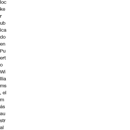
loc
ke
r
ub
ica
do
en
Pu
ert
o
Wi
llia
ms
, el
m
ás
au
str
al