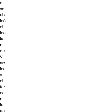
o
se
ub
icó
el
loc
ke
r
de
Vill
arr
ica
y
el
ter
ce
r
lu
ga