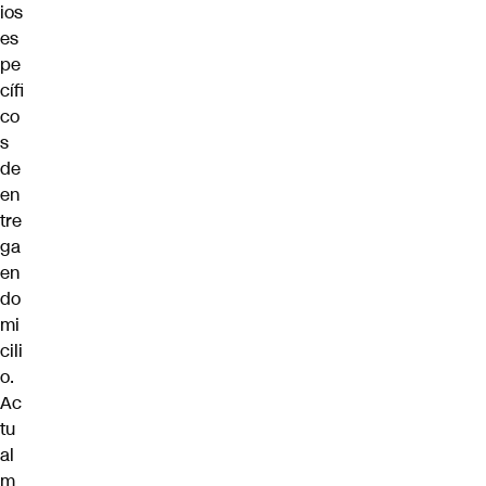
ios
es
pe
cífi
co
s
de
en
tre
ga
en
do
mi
cili
o.
Ac
tu
al
m