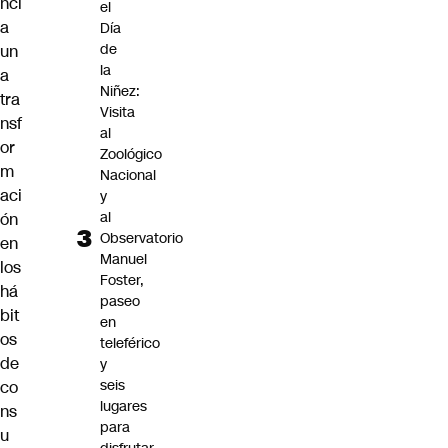
nci
el
a
Día
de
un
la
a
Niñez:
tra
Visita
nsf
al
or
Zoológico
m
Nacional
aci
y
al
ón
Observatorio
en
Manuel
los
Foster,
há
paseo
bit
en
os
teleférico
de
y
seis
co
lugares
ns
para
u