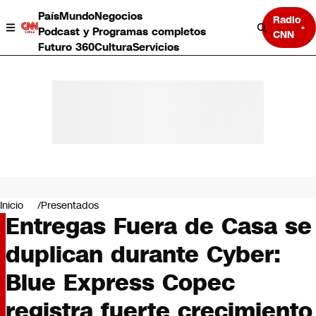
País
Mundo
Negocios
Radio
Podcast y Programas completos
CNN
Futuro 360
Cultura
Servicios
País
Mundo
Negocios
Inicio
Presentados
Entregas Fuera de Casa se
Deportes
Programas completos
duplican durante Cyber:
Cultura
Servicios
Blue Express Copec
Bits
CNN Data
registra fuerte crecimiento
CNN tiempo