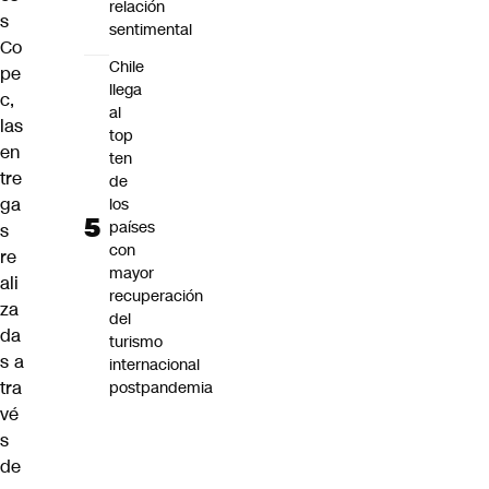
relación
s
sentimental
Co
Chile
pe
llega
c,
al
las
top
en
ten
tre
de
ga
los
países
s
con
re
mayor
ali
recuperación
za
del
da
turismo
s a
internacional
tra
postpandemia
vé
s
de