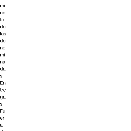
mi
en
to
de
las
de
no
mi
na
da
s
En
tre
ga
s
Fu
er
a