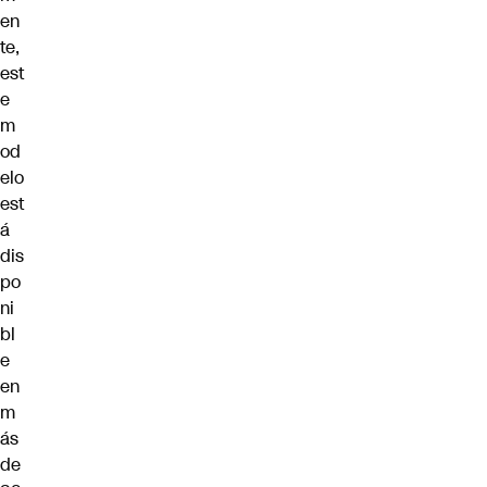
en
te,
est
e
m
od
elo
est
á
dis
po
ni
bl
e
en
m
ás
de