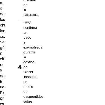
disfrutar
m
de
o
la
de
naturaleza
los
UEFA
chi
confirma
len
un
os.
pago
Se
a
gú
exempleada
durante
n
la
cif
gestión
ra
de
s
Gianni
de
Infantino,
Bl
en
ue
medio
de
Ex
desmentidos
pr
sobre
es