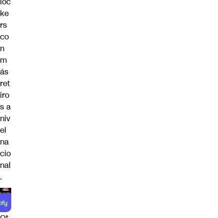
loc
ke
rs
co
n
m
ás
ret
iro
s a
niv
el
na
cio
nal
.
Ot