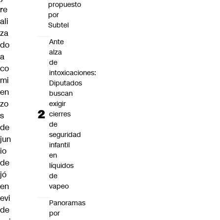
propuesto
re
por
ali
Subtel
za
Ante
do
alza
a
de
co
intoxicaciones:
mi
Diputados
en
buscan
zo
exigir
cierres
s
de
de
seguridad
jun
infantil
io
en
de
líquidos
jó
de
en
vapeo
evi
Panoramas
de
por