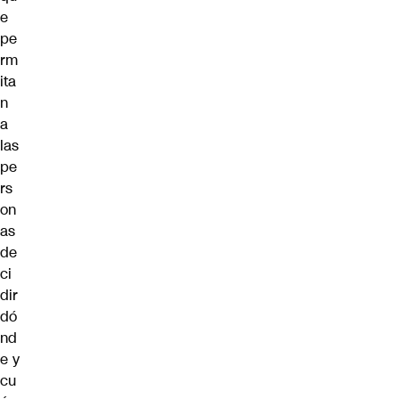
e
pe
rm
ita
n
a
las
pe
rs
on
as
de
ci
dir
dó
nd
e y
cu