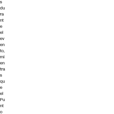
s
du
ra
nt
e
el
ev
en
to,
mi
en
tra
s
qu
e
el
Pu
nt
o