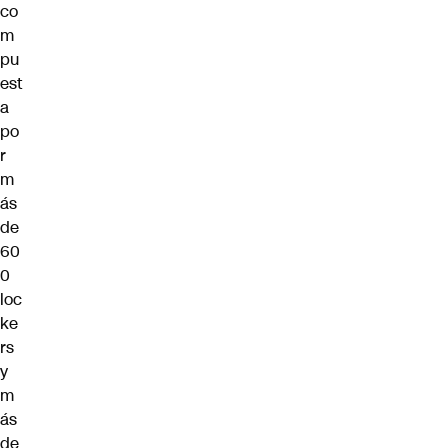
co
m
pu
est
a
po
r
m
ás
de
60
0
loc
ke
rs
y
m
ás
de