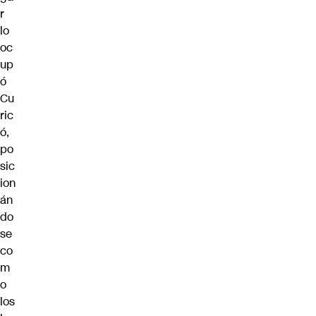
r
lo
oc
up
ó
Cu
ric
ó,
po
sic
ion
án
do
se
co
m
o
los