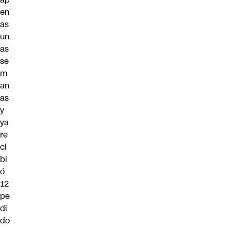
en
as
un
as
se
m
an
as
y
ya
re
ci
bi
ó
12
pe
di
do