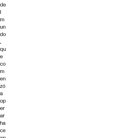
de
l
m
un
do
,
qu
e
co
m
en
zó
a
op
er
ar
ha
ce
ap