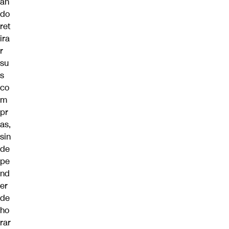
án
do
ret
ira
r
su
s
co
m
pr
as,
sin
de
pe
nd
er
de
ho
rar