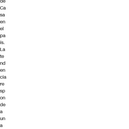
de
Ca
sa
en
el
pa
ís.
La
te
nd
en
cia
re
sp
on
de
a
un
a