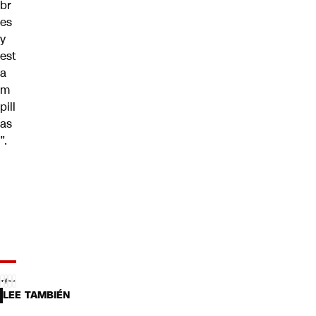
br
es
y
est
a
m
pill
as
”.
LEE TAMBIÉN