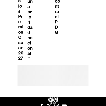
a
co
un
lo
nt
a
s
ra
pr
Pr
el
io
e
P
ri
mi
D
da
os
G
d
O
na
sc
ci
ar
on
20
al
27
”