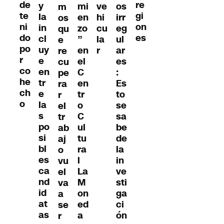
de
re
y
mi
ve
os
m
te
gi
la
en
hi
irr
os
ni
on
in
zo
cu
eg
qu
do
es
cl
”
la
ul
e
po
uy
en
r
ar
re
r
e
el
es
cu
co
en
C
:
pe
he
tr
en
Es
ra
ch
e
tr
to
r
o
la
o
se
el
s
C
sa
tr
po
ul
be
ab
si
tu
de
aj
bl
ra
la
o
es
l
in
vu
ca
La
ve
el
nd
M
sti
va
id
on
ga
a
at
ed
ci
se
as
a
ón
r