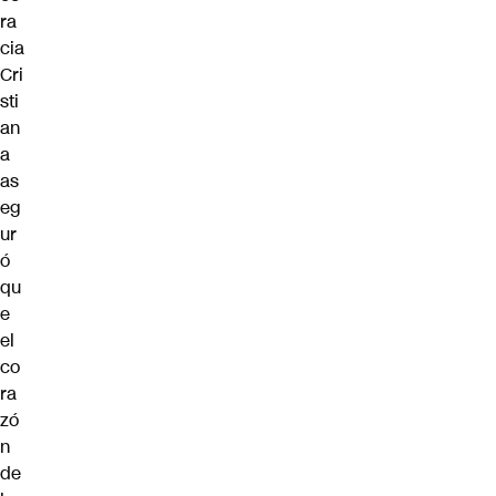
ra
cia
Cri
sti
an
a
as
eg
ur
ó
qu
e
el
co
ra
zó
n
de