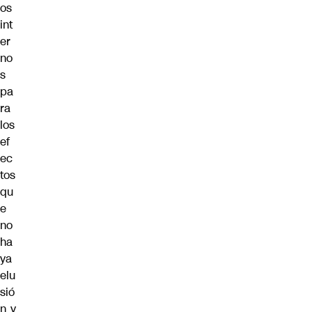
os
int
er
no
s
pa
ra
los
ef
ec
tos
qu
e
no
ha
ya
elu
sió
n y