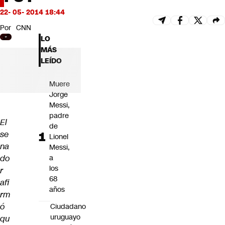
Futuro 360
22- 05- 2014 18:44
Opinión
Por
CNN
LO
MÁS
LEÍDO
Muere
Jorge
Messi,
padre
El
de
se
Lionel
na
Messi,
do
a
los
r
68
afi
años
rm
ó
Ciudadano
uruguayo
qu