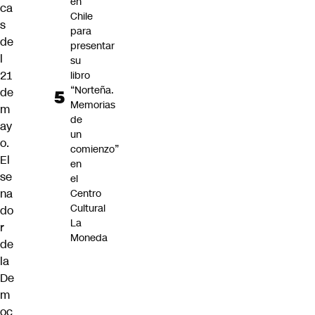
en
ca
Chile
s
para
de
presentar
l
su
21
libro
“Norteña.
de
Memorias
m
de
ay
un
o.
comienzo”
El
en
se
el
na
Centro
Cultural
do
La
r
Moneda
de
la
De
m
oc