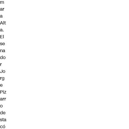
m
ar
a
Alt
a.
El
se
na
do
r
Jo
rg
e
Piz
arr
o
de
sta
có