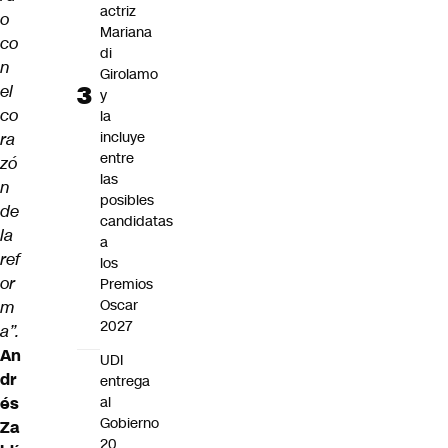
actriz
o
Mariana
co
di
n
Girolamo
el
y
co
la
incluye
ra
entre
zó
las
n
posibles
de
candidatas
la
a
ref
los
or
Premios
Oscar
m
2027
a”.
An
UDI
dr
entrega
és
al
Gobierno
Za
20