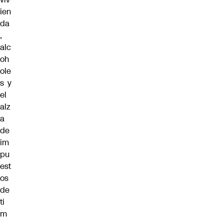
ien
da
,
alc
oh
ole
s y
el
alz
a
de
im
pu
est
os
de
ti
m