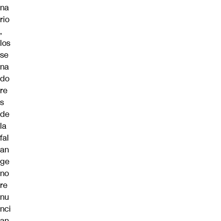
na
rio
,
los
se
na
do
re
s
de
la
fal
an
ge
no
re
nu
nci
an