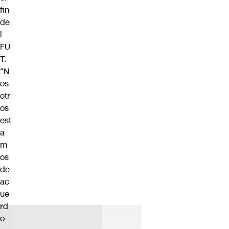
fin
de
l
FU
T.
“N
os
otr
os
est
a
m
os
de
ac
ue
rd
o