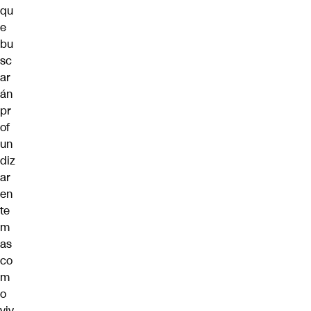
qu
e
bu
sc
ar
án
pr
of
un
diz
ar
en
te
m
as
co
m
o
viv