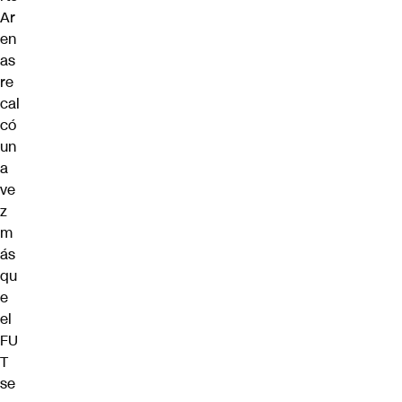
Ar
en
as
re
cal
có
un
a
ve
z
m
ás
qu
e
el
FU
T
se