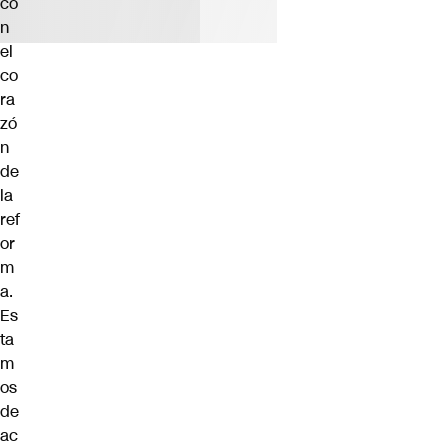
co
n
el
co
ra
zó
n
de
la
ref
or
m
a.
Es
ta
m
os
de
ac