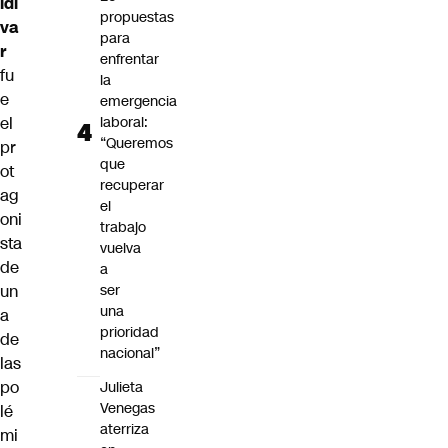
ldí
propuestas
va
para
r
enfrentar
fu
la
e
emergencia
el
laboral:
“Queremos
pr
que
ot
recuperar
ag
el
oni
trabajo
sta
vuelva
de
a
un
ser
una
a
prioridad
de
nacional”
las
po
Julieta
Venegas
lé
aterriza
mi