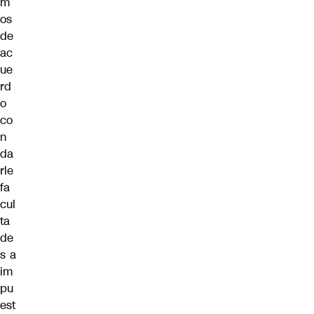
m
os
de
ac
ue
rd
o
co
n
da
rle
fa
cul
ta
de
s a
im
pu
est