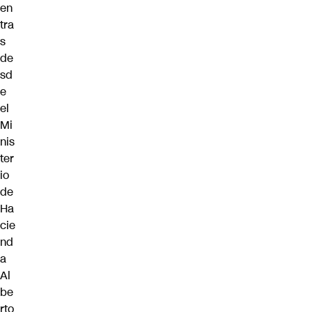
en
tra
s
de
sd
e
el
Mi
nis
ter
io
de
Ha
cie
nd
a
Al
be
rto