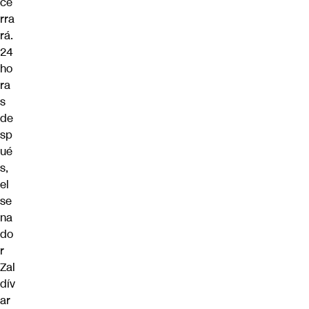
ce
rra
rá.
24
ho
ra
s
de
sp
ué
s,
el
se
na
do
r
Zal
dív
ar