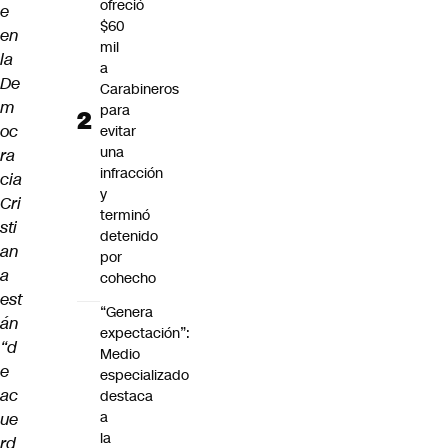
ofreció
e
$60
en
mil
la
a
De
Carabineros
m
para
oc
evitar
una
ra
infracción
cia
y
Cri
terminó
sti
detenido
an
por
a
cohecho
est
“Genera
án
expectación”:
“d
Medio
e
especializado
ac
destaca
a
ue
la
rd