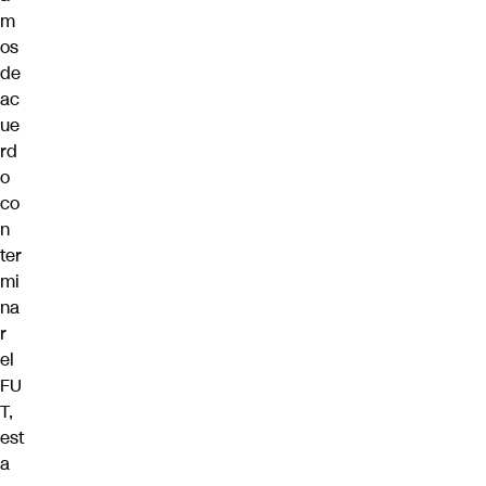
m
os
de
ac
ue
rd
o
co
n
ter
mi
na
r
el
FU
T,
est
a