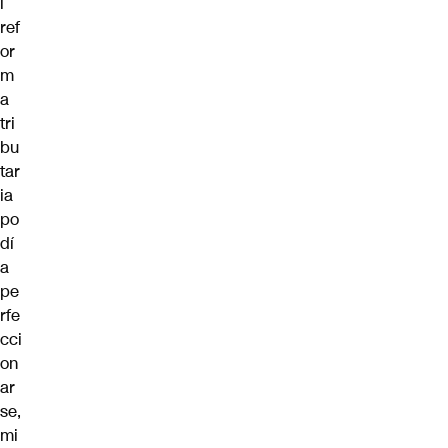
l
ref
or
m
a
tri
bu
tar
ia
po
dí
a
pe
rfe
cci
on
ar
se,
mi