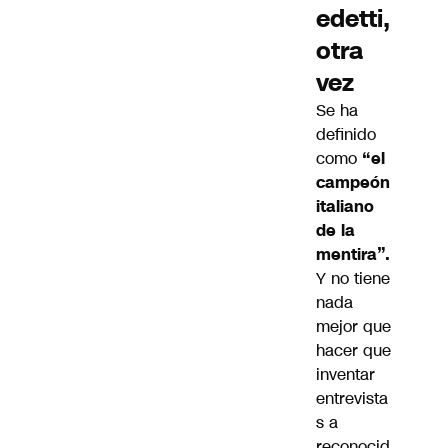
edetti,
otra
vez
Se ha
definido
como
“el
campeón
italiano
de la
mentira”.
Y no tiene
nada
mejor que
hacer que
inventar
entrevista
s a
reconocid