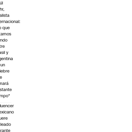
úl
hr,
alista
ternacional:
o que
tamos
endo
tre
sil y
gentina
 un
iebre
e
mará
stante
empo"
fluencer
exicano
uere
leado
rante