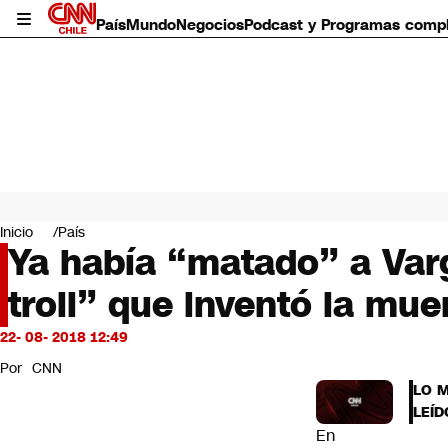
País
Mundo
Negocios
Podcast y Programas comp
País
Mundo
Inicio
País
Negocios
Ya había “matado” a Varga
Deportes
troll” que inventó la mue
Programas completos
Cultura
Servicios
22- 08- 2018 12:49
Bits
Por
CNN
CNN Data
LO 
CNN tiempo
LEÍD
Futuro 360
En
Opinión