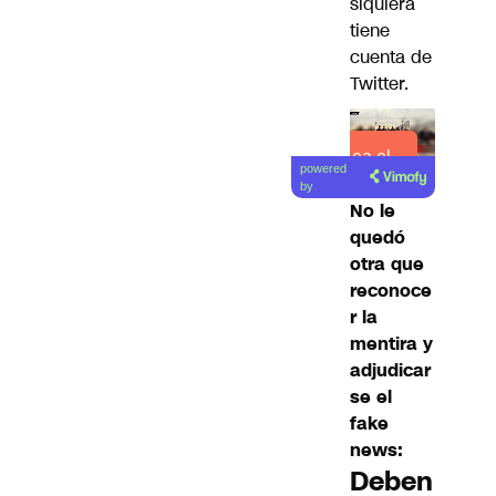
siquiera
tiene
cuenta de
Twitter
.
Lea el
powered
artículo
by
No le
quedó
otra que
reconoce
r la
mentira y
adjudicar
se el
fake
news:
Deben