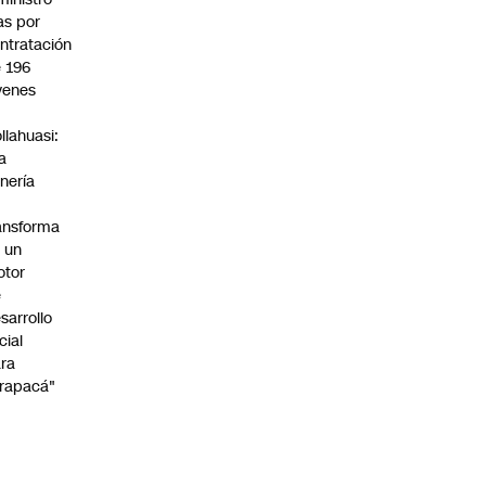
s por
ntratación
 196
venes
n
llahuasi:
a
nería
ansforma
 un
otor
e
sarrollo
cial
ra
rapacá"