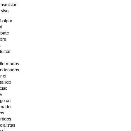
ansmisión
 vivo
halper
el
ebate
bre
s
dultos
iformados
ondenados
r el
tallido
cial:
e
go un
amado
los
rtidos
icialistas