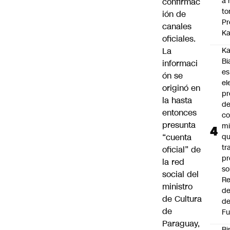
a 
confirmac
to
ión de
Pr
canales
Ka
oficiales.
La
Ka
Bi
informaci
es
ón se
el
originó en
pr
la
hasta
d
entonces
co
presunta
mi
“cuenta
q
tr
oficial”
de
pr
la red
so
social del
Re
ministro
de
de Cultura
de
de
Fu
Paraguay,
Bi