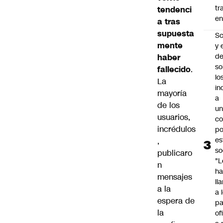
tr
tendenci
en
a tras
supuesta
Sc
mente
y 
d
haber
so
fallecido
.
lo
La
in
mayoría
a
de los
un
usuarios,
c
incrédulos
po
es
,
so
publicaro
"L
n
ha
mensajes
ll
a la
a 
espera de
pa
la
of