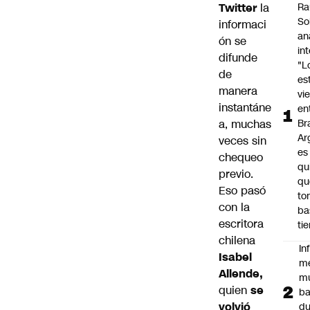
Twitter
la
Ra
So
informaci
an
ón se
in
difunde
"L
de
es
manera
vi
instantáne
en
a, muchas
Bra
Ar
veces sin
es
chequeo
qu
previo.
qu
Eso pasó
to
con la
ba
escritora
ti
chilena
In
Isabel
m
Allende,
m
quien
se
ba
volvió
du