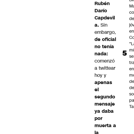
Rubén
Ma
Darío
co
Capdevil
de
a.
Sin
jó
e
embargo,
Co
de oficial
"L
no tenía
mi
nada:
se
comenzó
tr
a twittear
en
hoy y
m
d
apenas
de
el
so
segundo
pa
mensaje
Ta
ya daba
por
muerta a
la