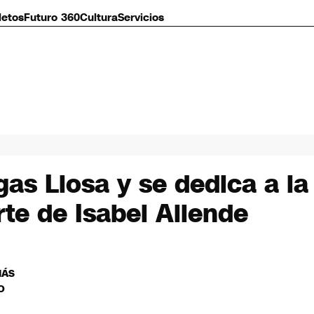
letos
Futuro 360
Cultura
Servicios
s Llosa y se dedica a la 
rte de Isabel Allende
MÁS
O