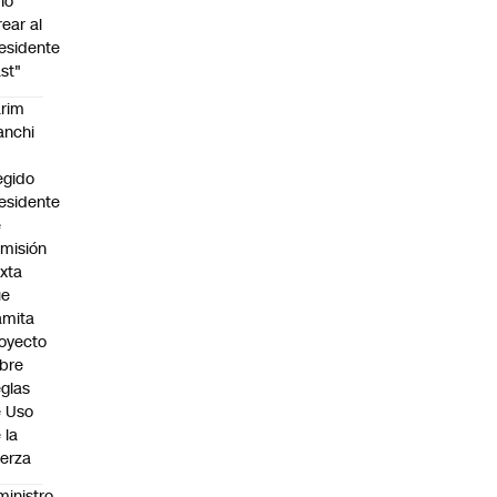
no
rear al
esidente
st"
rim
anchi
egido
esidente
e
misión
xta
ue
amita
oyecto
bre
glas
 Uso
 la
erza
ministro