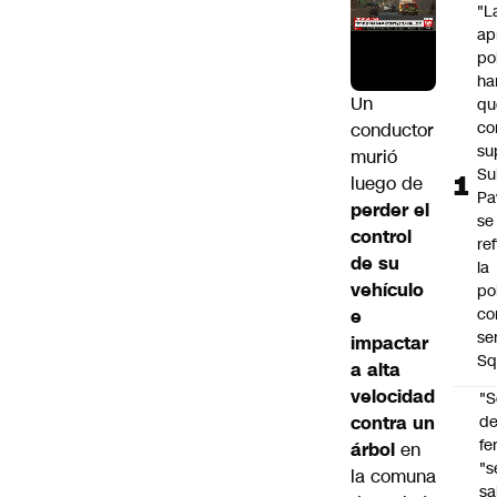
"L
ap
po
ha
Un
qu
co
conductor
su
murió
Su
luego de
Pa
perder el
se
control
re
de su
la
vehículo
po
co
e
se
impactar
Sq
a alta
velocidad
"S
contra un
d
fe
árbol
en
"s
la comuna
sa