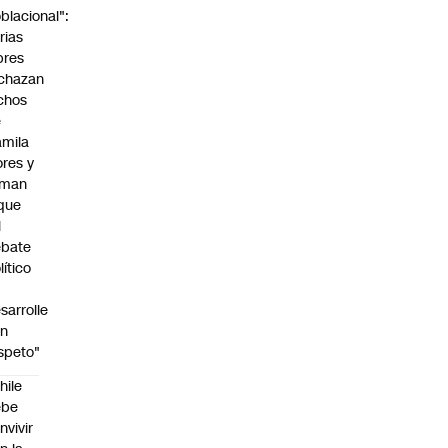
blacional":
rias
bres
chazan
chos
e
mila
ores y
aman
que
l
ebate
lítico
sarrolle
on
speto"
hile
ebe
nvivir