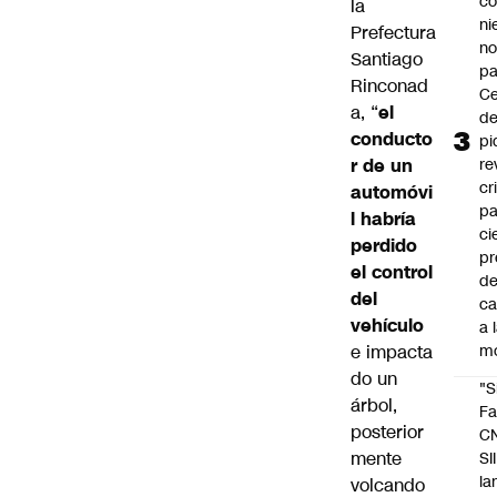
co
la
ni
Prefectura
n
Santiago
pa
Rinconad
Ce
a, “
el
de
conducto
pi
r de un
re
cr
automóvi
pa
l habría
ci
perdido
pr
el control
d
del
c
vehículo
a 
e impacta
m
do un
"S
árbol,
Fa
posterior
C
mente
SII
la
volcando