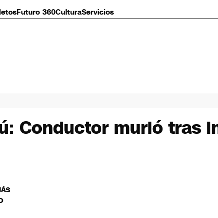
letos
Futuro 360
Cultura
Servicios
: Conductor murió tras i
MÁS
O