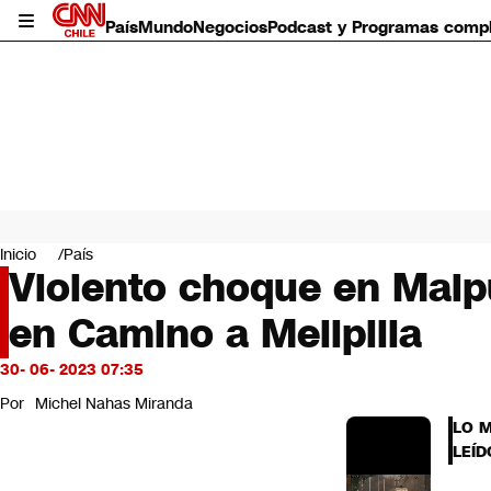
País
Mundo
Negocios
Podcast y Programas comp
País
Mundo
Inicio
País
Negocios
Violento choque en Maipú
Deportes
en Camino a Melipilla
Programas completos
Cultura
Servicios
30- 06- 2023 07:35
Bits
Por
Michel Nahas Miranda
CNN Data
LO 
CNN tiempo
LEÍD
Futuro 360
Opinión