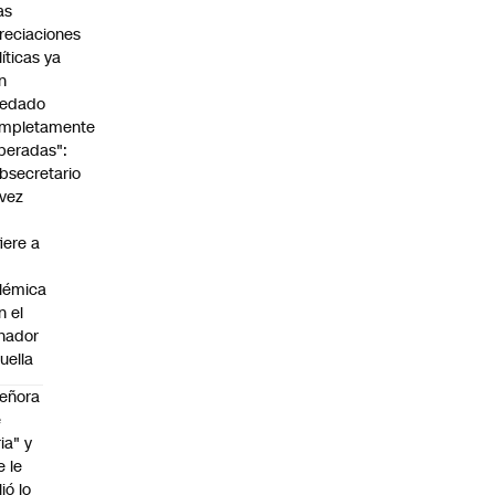
as
reciaciones
líticas ya
n
edado
mpletamente
peradas":
bsecretario
vez
fiere a
lémica
n el
nador
uella
eñora
e
ria" y
e le
lió lo