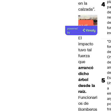
pl
en la
pa
calzada”.
de
ne
d
Lea el
fu
powered
artículo
ir
by
El
"
impacto
fo
tuvo tal
de
fuerza
Ch
que
de
arrancó
a
d
dicho
Es
árbol
Un
desde la
a
raíz.
e
Funcionari
ar
os de
po
Bomberos
tr