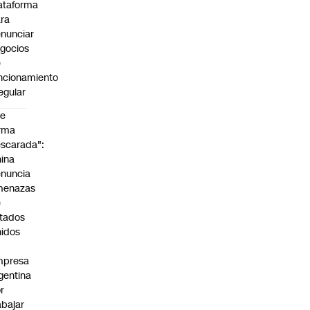
ataforma
ra
nunciar
gocios
e
ncionamiento
regular
De
rma
scarada":
ina
nuncia
menazas
e
tados
idos
mpresa
gentina
r
abajar