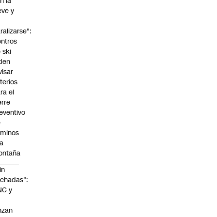
n la
eve y
o
ralizarse":
ntros
 ski
den
visar
iterios
ra el
erre
eventivo
e
aminos
la
ontaña
in
chadas":
NC y
nzan