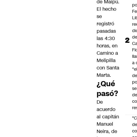
de
Maipú
.
po
El hecho
Fe
se
Li
registró
re
pasadas
di
d
las 4:30
Ca
horas, en
Fl
Camino a
ll
Melipilla
a 
con Santa
"e
Marta.
d
¿Qué
po
se
pasó?
de
c
De
re
acuerdo
al capitán
"C
Manuel
d
Neira, de
co