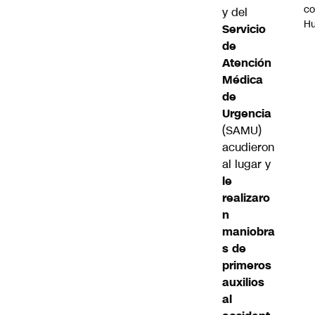
c
y del
H
Servicio
de
Atención
Médica
de
Urgencia
(SAMU)
acudieron
al lugar y
le
realizaro
n
maniobra
s de
primeros
auxilios
al