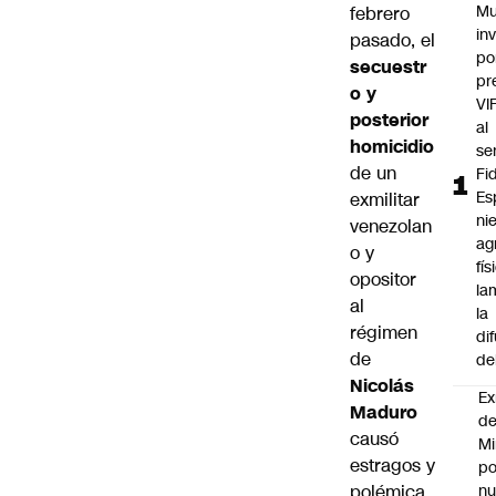
Mu
febrero
in
pasado, el
po
secuestr
pr
o y
VI
posterior
al
homicidio
se
de un
Fi
Es
exmilitar
ni
venezolan
ag
o y
fís
opositor
la
al
la
régimen
di
de
de
Nicolás
Ex
Maduro
d
causó
Mi
estragos y
po
polémica
n