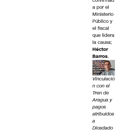
confirmad
a por el
Ministerio
Público y
el fiscal
que lidera
la causa;
Héctor
Barros
.
Vinculació
n con el
Tren de
Aragua y
pagos
atribuidos
a
Diosdado