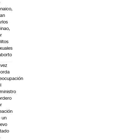
e
naico,
uan
rlos
inao,
r
litos
xuales
aborto
avez
borda
eocupación
l
ministro
rdero
r
eación
 un
uevo
tado
e