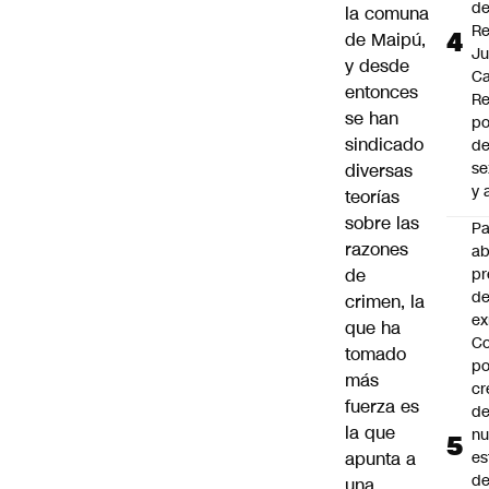
d
la comuna
Re
de Maipú,
J
y desde
Ca
entonces
Re
se han
po
sindicado
de
se
diversas
y 
teorías
sobre las
P
razones
a
de
pr
de
crimen, la
ex
que ha
Co
tomado
po
más
cr
fuerza es
de
la que
n
apunta a
es
d
una