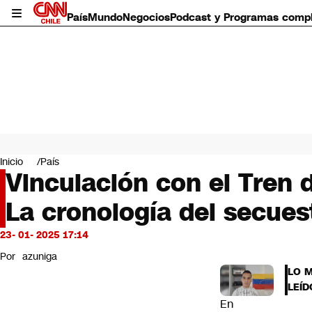
País
Mundo
Negocios
Podcast y Programas comp
País
Mundo
Inicio
País
Negocios
Vinculación con el Tren 
Deportes
La cronología del secues
Programas completos
Cultura
Servicios
23- 01- 2025 17:14
Bits
Por
azuniga
CNN Data
LO 
CNN tiempo
LEÍD
Futuro 360
En
Opinión