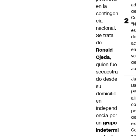
ad
en la
d
contingen
Co
cia
"
nacional.
es
Se trata
d
de
ac
Ronald
en
ve
Ojeda
,
d
quien fue
ac
secuestra
do desde
J
B
su
(F
domicilio
al
en
c
Independ
po
encia por
de
un
grupo
ex
indetermi
Co