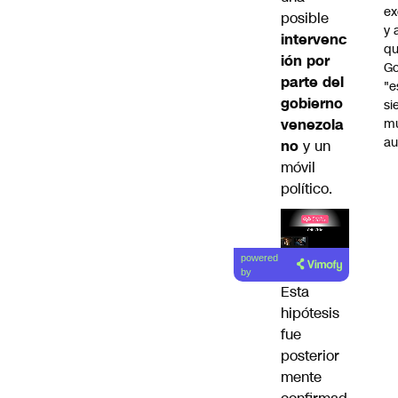
ex
posible
y 
intervenc
qu
ión por
Go
parte del
"e
gobierno
si
venezola
m
au
no
y un
móvil
político.
Lea el
powered
artículo
by
Esta
hipótesis
fue
posterior
mente