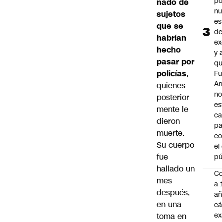
po
nado de
n
sujetos
es
que se
d
habrían
ex
hecho
y 
pasar por
qu
policías
,
Fu
A
quienes
n
posterior
es
mente le
ca
dieron
pa
muerte.
co
Su cuerpo
el
fue
pú
hallado un
C
mes
a 
después,
añ
en una
cá
ex
toma en