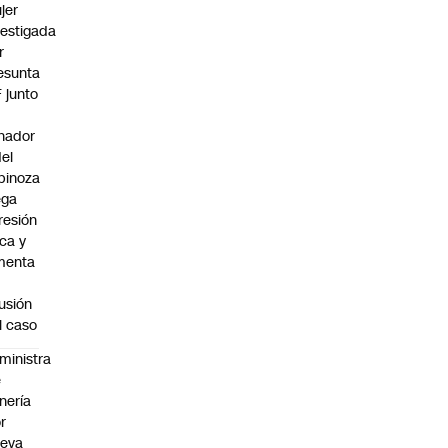
jer
vestigada
r
esunta
F junto
nador
del
pinoza
ega
resión
ica y
menta
fusión
l caso
ministra
e
nería
r
ueva