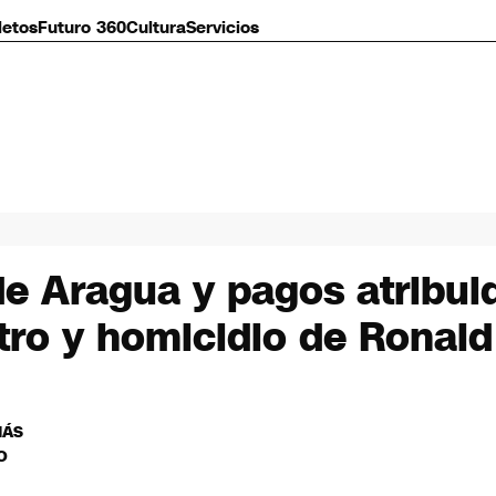
letos
Futuro 360
Cultura
Servicios
de Aragua y pagos atribui
tro y homicidio de Ronal
MÁS
O