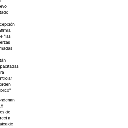
r
uevo
tado
e
cepción
afirma
e “las
erzas
rmadas
o
tán
pacitadas
ra
ntrolar
 orden
blico”
ondenan
15
os de
rcel a
alcalde