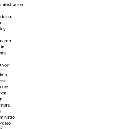
ministración
e
delco:
No
toy
e
uerdo
 la
nta
e
tivos"
aime
assa
A) se
inea
on
stura
l
ministro
rdero