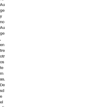
Au
ge
y
no
Au
ge
,
en
tre
otr
os
te
m
as.
De
sd
e
el