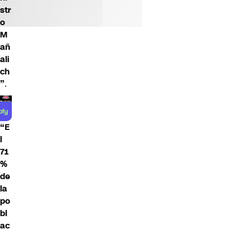
str
o
M
añ
ali
ch
”
.
“E
l
71
%
de
la
po
bl
ac