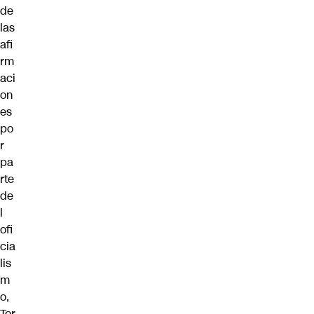
de
las
afi
rm
aci
on
es
po
r
pa
rte
de
l
ofi
cia
lis
m
o,
Tor