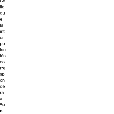
Ch
ile
qu
e
la
int
er
pe
lac
ión
co
rre
sp
on
de
rá
a
“u
n