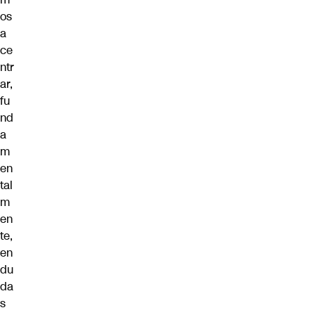
os
a
ce
ntr
ar,
fu
nd
a
m
en
tal
m
en
te,
en
du
da
s