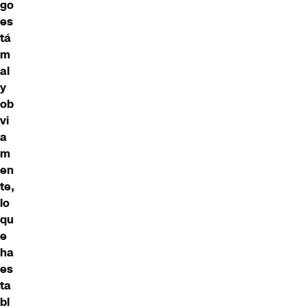
go
es
tá
m
al
y
ob
vi
a
m
en
te,
lo
qu
e
ha
es
ta
bl