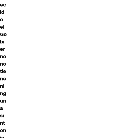
ec
id
o
el
Go
bi
er
no
no
tie
ne
ni
ng
un
a
si
nt
on
ía