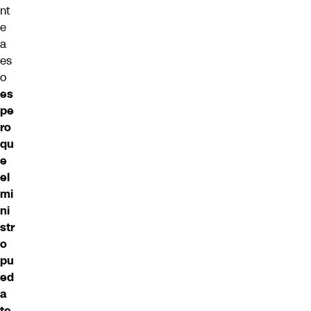
nt
e
a
es
o
es
pe
ro
qu
e
el
mi
ni
str
o
pu
ed
a
te