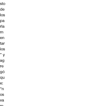
sto
de
los
pa
rla
m
en
tar
ios
” y
ag
re
gó
qu
e:
“n
os
va
m