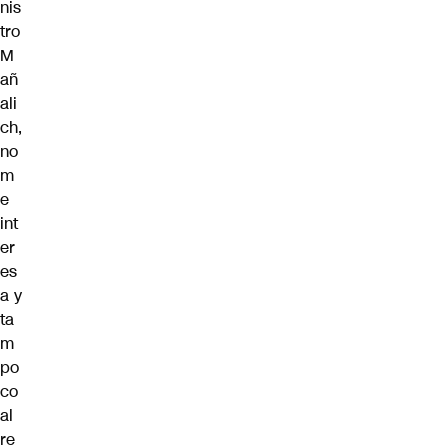
nis
tro
M
añ
ali
ch,
no
m
e
int
er
es
a y
ta
m
po
co
al
re