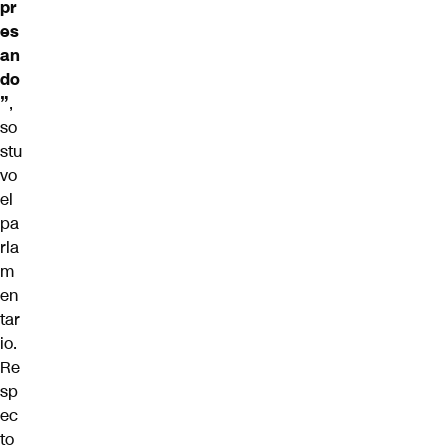
pr
es
an
do
”
,
so
stu
vo
el
pa
rla
m
en
tar
io.
Re
sp
ec
to