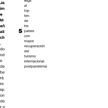
llega
Ja
al
im
top
e
ten
M
de
añ
los
países
ali
con
ch
mayor
,
recuperación
do
del
nd
turismo
e
internacional
de
postpandemia
be
rá
re
sp
on
de
r a