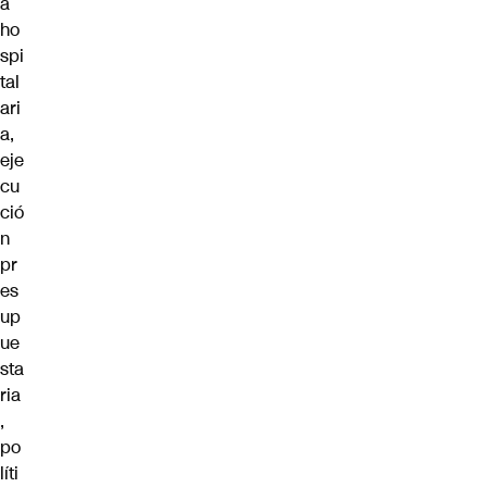
a
ho
spi
tal
ari
a,
eje
cu
ció
n
pr
es
up
ue
sta
ria
,
po
líti