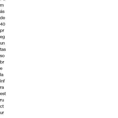
m
ás
de
40
pr
eg
un
tas
so
br
e
la
inf
ra
est
ru
ct
ur