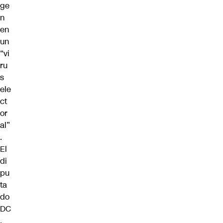
ge
n
en
un
“vi
ru
s
ele
ct
or
al”
.
El
di
pu
ta
do
DC
,