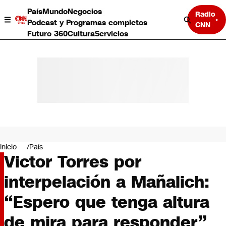
País
Mundo
Negocios
Radio
Podcast y Programas completos
CNN
Futuro 360
Cultura
Servicios
País
Mundo
Negocios
Inicio
País
Victor Torres por
Deportes
Programas completos
interpelación a Mañalich:
Cultura
Servicios
“Espero que tenga altura
Bits
CNN Data
de mira para responder”
CNN tiempo