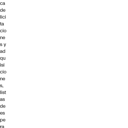
ca
de
lici
ta
cio
ne
s y
ad
qu
isi
cio
ne
s,
list
as
de
es
pe
ra