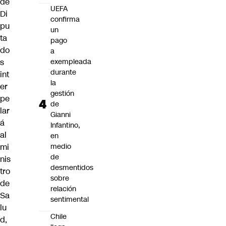
de
UEFA
Di
confirma
pu
un
ta
pago
do
a
s
exempleada
durante
int
la
er
gestión
pe
de
lar
Gianni
á
Infantino,
al
en
mi
medio
de
nis
desmentidos
tro
sobre
de
relación
Sa
sentimental
lu
Chile
d
,