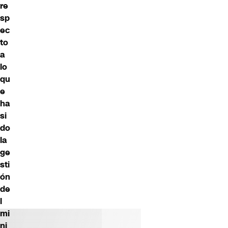
re
sp
ec
to
a
lo
qu
e
ha
si
do
la
ge
sti
ón
de
l
mi
ni