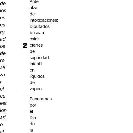
Ante
de
alza
los
de
en
intoxicaciones:
ca
Diputados
rg
buscan
ad
exigir
cierres
os
de
de
seguridad
re
infantil
ali
en
za
líquidos
r
de
el
vapeo
cu
Panoramas
est
por
ion
el
ari
Día
de
o
la
al