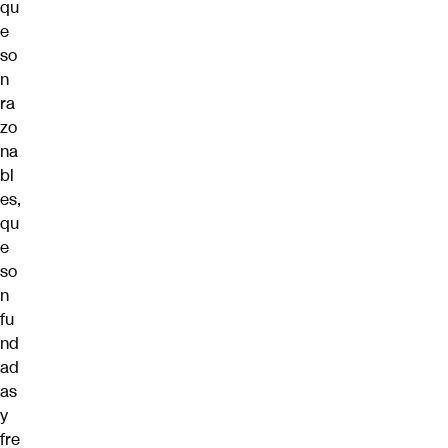
qu
e
so
n
ra
zo
na
bl
es,
qu
e
so
n
fu
nd
ad
as
y
fre