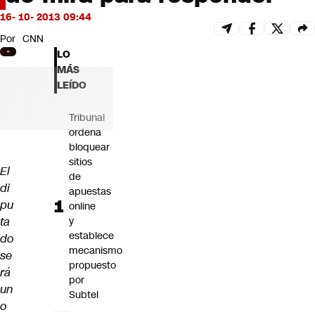
Futuro 360
16- 10- 2013 09:44
Opinión
Por
CNN
LO
MÁS
LEÍDO
Tribunal
ordena
bloquear
sitios
El
de
di
apuestas
pu
online
ta
y
establece
do
mecanismo
se
propuesto
rá
por
un
Subtel
o