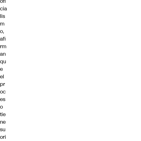
ofi
cia
lis
m
o,
afi
rm
an
qu
e
el
pr
oc
es
o
tie
ne
su
ori