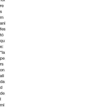
re
s
m
ani
fes
tó
qu
e:
“la
pe
rs
on
ali
da
d
de
l
mi