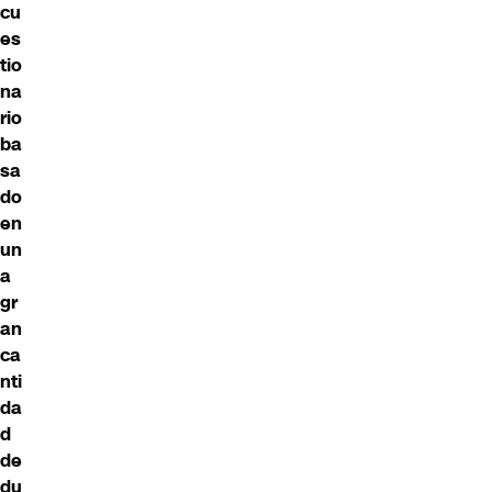
cu
es
tio
na
rio
ba
sa
do
en
un
a
gr
an
ca
nti
da
d
de
du