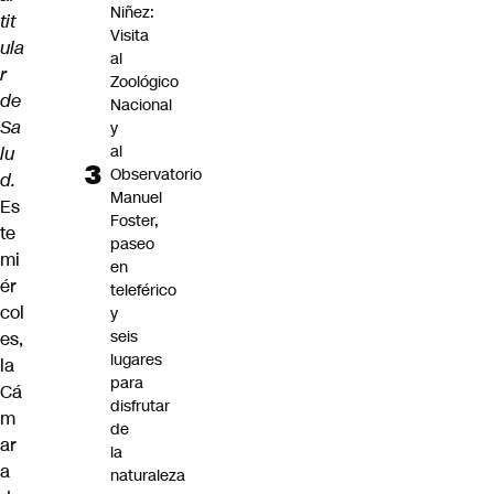
Niñez:
tit
Visita
ula
al
r
Zoológico
de
Nacional
Sa
y
al
lu
Observatorio
d.
Manuel
Es
Foster,
te
paseo
mi
en
ér
teleférico
col
y
seis
es,
lugares
la
para
Cá
disfrutar
m
de
ar
la
a
naturaleza