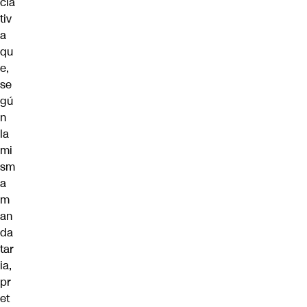
cia
tiv
a
qu
e,
se
gú
n
la
mi
sm
a
m
an
da
tar
ia,
pr
et