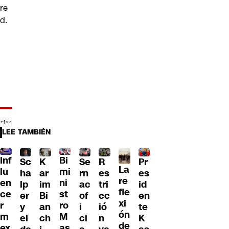
re
d.
LEE TAMBIÉN
Inf
Bi
Sc
K
Se
Pr
R
La
lu
mi
ha
ar
rn
es
es
re
en
ni
lp
im
ac
id
tri
fle
ce
st
er
Bi
of
en
cc
xi
r
ro
y
an
i
te
ió
ón
m
M
el
ch
ci
K
n
de
ex
as