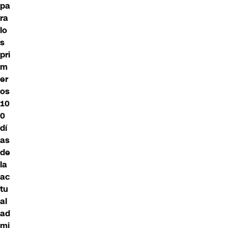
pa
ra
lo
s
pri
m
er
os
10
0
dí
as
de
la
ac
tu
al
ad
mi