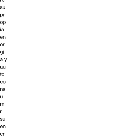
su
pr
op
ia
en
er
gí
a y
au
to
co
ns
u
mi
r
su
en
er