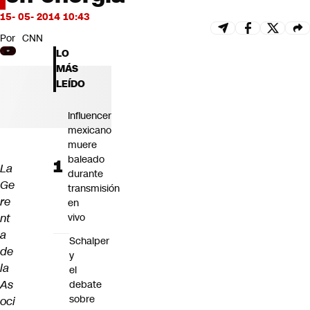
Futuro 360
15- 05- 2014 10:43
Opinión
Por
CNN
LO
MÁS
LEÍDO
Influencer
mexicano
muere
baleado
La
durante
Ge
transmisión
re
en
nt
vivo
a
Schalper
de
y
la
el
As
debate
sobre
oci