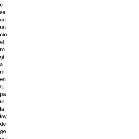
e
se
an
un
cie
el
re
gl
a
m
en
to
pa
ra
la
ley
de
ge
ne