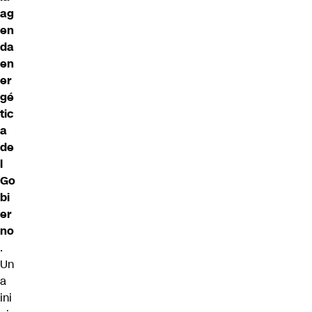
ag
en
da
en
er
gé
tic
a
de
l
Go
bi
er
no
.
Un
a
ini