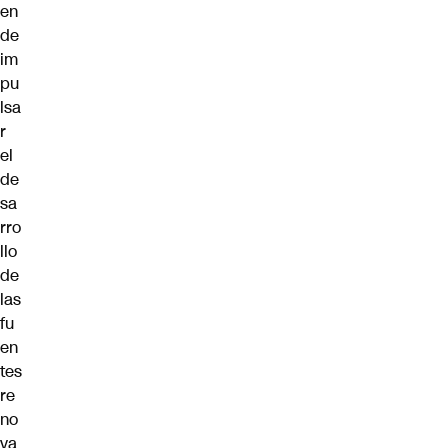
en
de
im
pu
lsa
r
el
de
sa
rro
llo
de
las
fu
en
tes
re
no
va