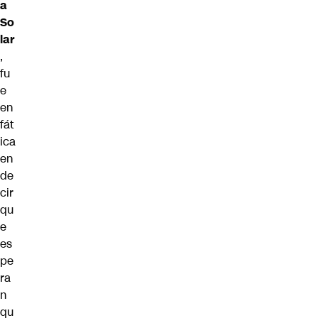
a
So
lar
,
fu
e
en
fát
ica
en
de
cir
qu
e
es
pe
ra
n
qu