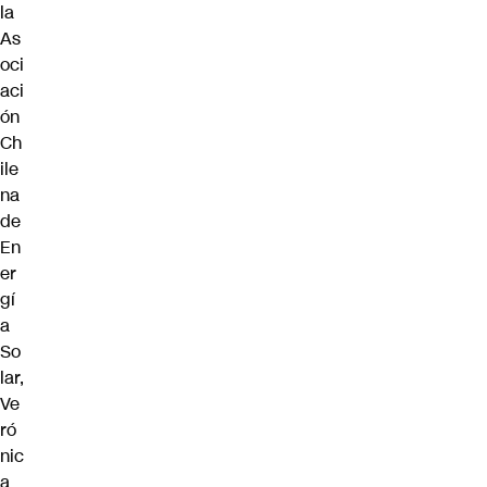
la
As
oci
aci
ón
Ch
ile
na
de
En
er
gí
a
So
lar,
Ve
ró
nic
a