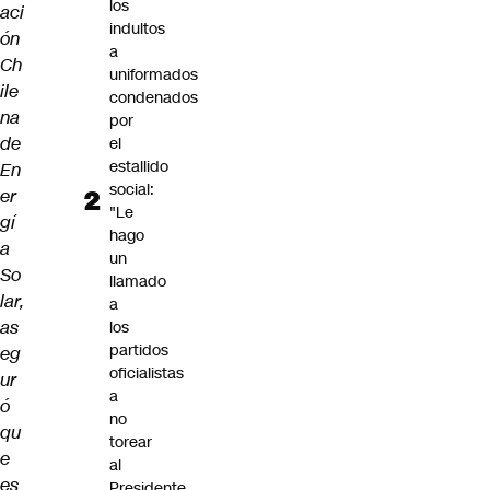
los
aci
indultos
ón
a
Ch
uniformados
ile
condenados
na
por
de
el
estallido
En
social:
er
"Le
gí
hago
a
un
So
llamado
lar,
a
as
los
partidos
eg
oficialistas
ur
a
ó
no
qu
torear
e
al
es
Presidente