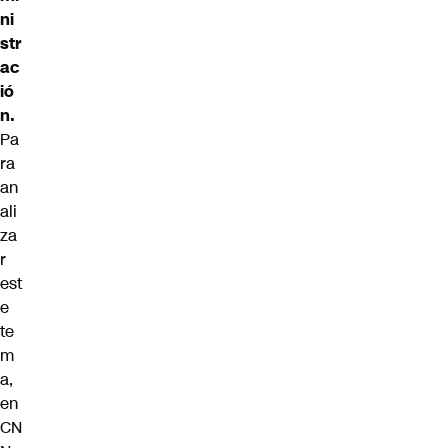
ni
str
ac
ió
n.
Pa
ra
an
ali
za
r
est
e
te
m
a,
en
CN