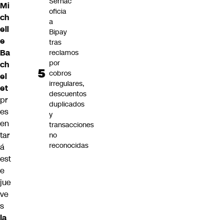
Sernac
Mi
oficia
ch
a
ell
Bipay
e
tras
Ba
reclamos
por
ch
cobros
el
irregulares,
et
descuentos
pr
duplicados
es
y
en
transacciones
tar
no
reconocidas
á
est
e
jue
ve
s
la