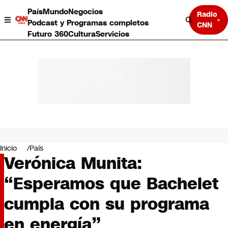
País
Mundo
Negocios
Radio
Podcast y Programas completos
CNN
Futuro 360
Cultura
Servicios
País
Mundo
Negocios
Inicio
País
Verónica Munita:
Deportes
Programas completos
“Esperamos que Bachelet
Cultura
Servicios
cumpla con su programa
Bits
CNN Data
en energía”
CNN tiempo