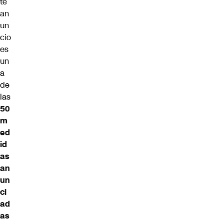
te
an
un
cio
es
un
a
de
las
50
m
ed
id
as
an
un
ci
ad
as