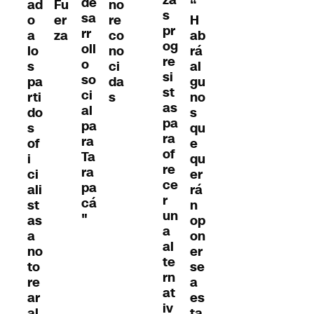
de
ad
Fu
no
“
s
sa
o
er
re
H
pr
rr
a
za
co
ab
og
oll
lo
no
rá
re
o
s
ci
al
si
so
pa
da
gu
st
ci
rti
s
no
as
al
do
s
pa
pa
s
qu
ra
ra
of
e
of
Ta
i
qu
re
ra
ci
er
ce
pa
ali
rá
r
cá
st
n
un
"
as
op
a
a
on
al
no
er
te
to
se
rn
re
a
at
ar
es
iv
al
ta