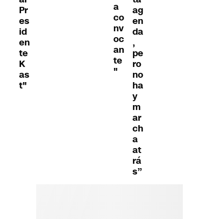
a
Pr
ag
co
es
en
nv
id
da
oc
en
,
an
te
pe
te
K
ro
"
as
no
t"
ha
y
m
ar
ch
a
at
rá
s”