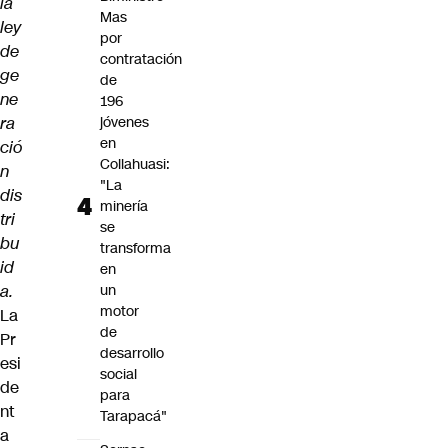
la
Mas
ley
por
de
contratación
ge
de
ne
196
ra
jóvenes
en
ció
Collahuasi:
n
"La
dis
minería
tri
se
bu
transforma
id
en
a.
un
motor
La
de
Pr
desarrollo
esi
social
de
para
nt
Tarapacá"
a