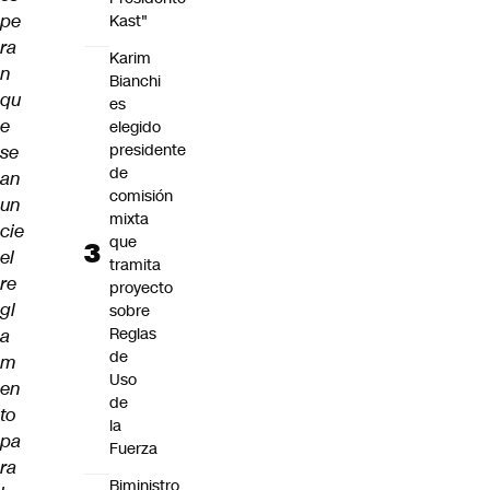
pe
Kast"
ra
Karim
n
Bianchi
qu
es
e
elegido
presidente
se
de
an
comisión
un
mixta
cie
que
el
tramita
re
proyecto
gl
sobre
Reglas
a
de
m
Uso
en
de
to
la
pa
Fuerza
ra
Biministro