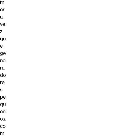
m
er
a
ve
z
qu
e
ge
ne
ra
do
re
s
pe
qu
eñ
os,
co
m