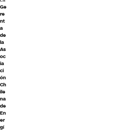
Ge
re
nt
a
de
la
As
oc
ia
ci
ón
Ch
ile
na
de
En
er
gí