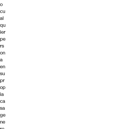
o
cu
al
qu
ier
pe
rs
on
a
en
su
pr
op
ia
ca
sa
ge
ne
re