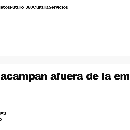
letos
Futuro 360
Cultura
Servicios
acampan afuera de la em
MÁS
O