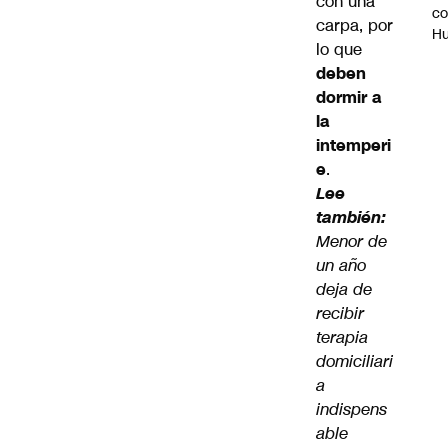
con una
c
carpa, por
H
lo que
deben
dormir a
la
intemperi
e
.
Lee
también:
Menor de
un año
deja de
recibir
terapia
domiciliari
a
indispens
able