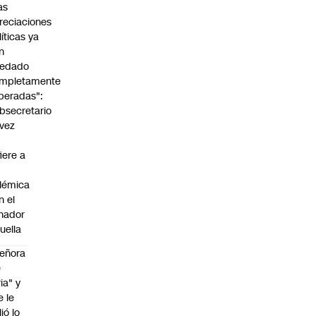
as
reciaciones
líticas ya
n
edado
mpletamente
peradas":
bsecretario
vez
fiere a
lémica
n el
nador
uella
eñora
e
ria" y
e le
lió lo