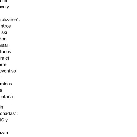
n la
eve y
o
ralizarse":
ntros
 ski
den
visar
iterios
ra el
erre
eventivo
e
aminos
la
ontaña
in
chadas":
NC y
nzan