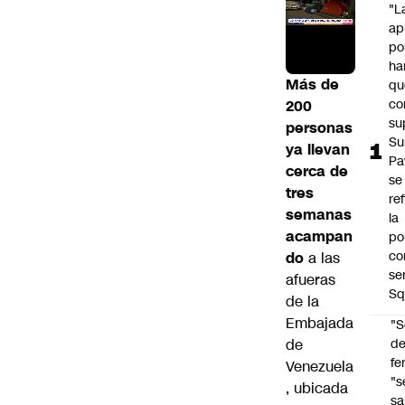
"L
ap
po
ha
Más de
qu
co
200
su
personas
Su
ya llevan
Pa
cerca de
se
tres
re
semanas
la
acampan
po
co
do
a las
se
afueras
Sq
de la
Embajada
"S
de
d
fe
Venezuela
"s
, ubicada
sa