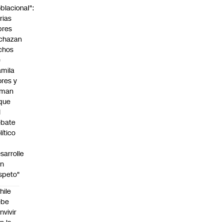
blacional":
rias
bres
chazan
chos
e
mila
ores y
aman
que
l
ebate
lítico
sarrolle
on
speto"
hile
ebe
nvivir