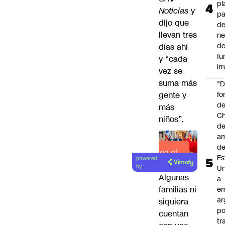
pl
Noticias
y
pa
dijo que
de
llevan tres
ne
d
días ahí
fu
y “cada
ir
vez se
suma más
"
gente y
fo
de
más
Ch
niños”.
de
a
d
Lea el
Es
powered
artículo
by
Un
Algunas
a
familias ni
e
ar
siquiera
po
cuentan
tr