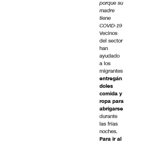
porque su
madre
tiene
COVID-19
Vecinos
del sector
han
ayudado
a los
migrantes
entregán
doles
comida y
ropa para
abrigarse
durante
las frías
noches.
Para ir al