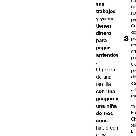
co
sus
ni
trabajos
n
y ya no
pa
tienen
Ce
de
dinero
pi
para
re
pagar
cr
arriendos
pa
.
ci
El padre
pr
de una
d
c
familia
a 
con una
m
guagua y
una niña
"S
Fa
de tres
C
años
SII
habló con
la
CHV