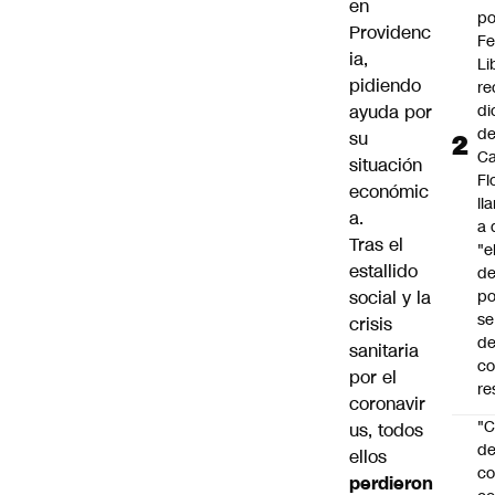
en
po
Providenc
Fe
ia,
Li
pidiendo
re
ayuda por
di
d
su
Ca
situación
Fl
económic
ll
a.
a 
Tras el
"e
estallido
d
social y la
po
se
crisis
de
sanitaria
c
por el
re
coronavir
"C
us, todos
d
ellos
co
perdieron