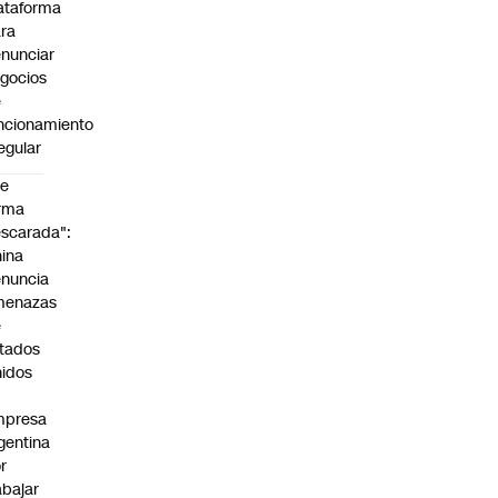
ataforma
ra
nunciar
gocios
e
ncionamiento
regular
De
rma
scarada":
ina
nuncia
menazas
e
tados
idos
mpresa
gentina
r
abajar