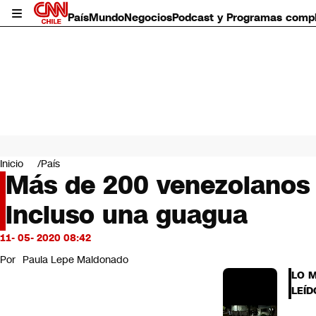
País
Mundo
Negocios
Podcast y Programas comp
País
Mundo
Inicio
País
Negocios
Más de 200 venezolanos 
Deportes
incluso una guagua
Programas completos
Cultura
Servicios
11- 05- 2020 08:42
Bits
Por
Paula Lepe Maldonado
CNN Data
LO 
CNN tiempo
LEÍD
Futuro 360
Opinión