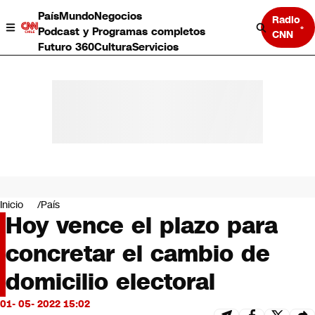
País
Mundo
Negocios
Radio
Podcast y Programas completos
CNN
Futuro 360
Cultura
Servicios
País
Mundo
Negocios
Inicio
País
Hoy vence el plazo para
Deportes
Programas completos
concretar el cambio de
Cultura
Servicios
domicilio electoral
Bits
CNN Data
01- 05- 2022 15:02
CNN tiempo