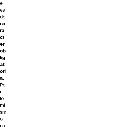
e
es
de
ca
rá
ct
er
ob
lig
at
ori
a
.
Po
r
lo
mi
sm
o
es