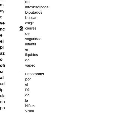
de
m
intoxicaciones:
ay
Diputados
o
buscan
ve
exigir
cierres
nc
de
e
seguridad
el
infantil
pl
en
az
líquidos
o
de
ofi
vapeo
ci
Panoramas
al
por
est
el
ip
Día
de
ula
la
do
Niñez:
po
Visita