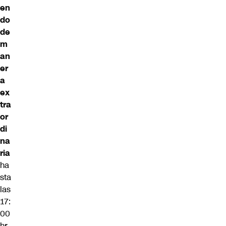
en
do
de
m
an
er
a
ex
tra
or
di
na
ria
ha
sta
las
17:
00
hr