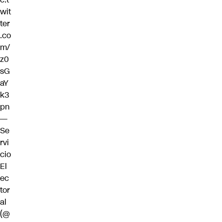
wit
ter
.co
m/
z0
sG
aY
k3
pn
—
Se
rvi
cio
El
ec
tor
al
(@