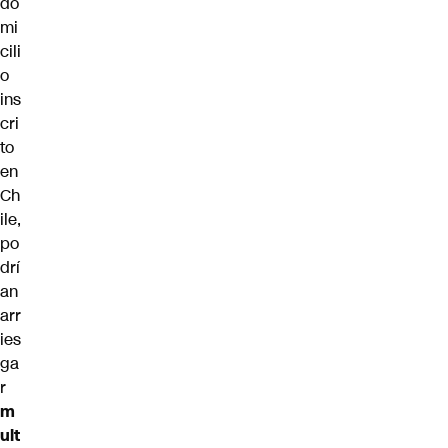
do
mi
cili
o
ins
cri
to
en
Ch
ile,
po
drí
an
arr
ies
ga
r
m
ult