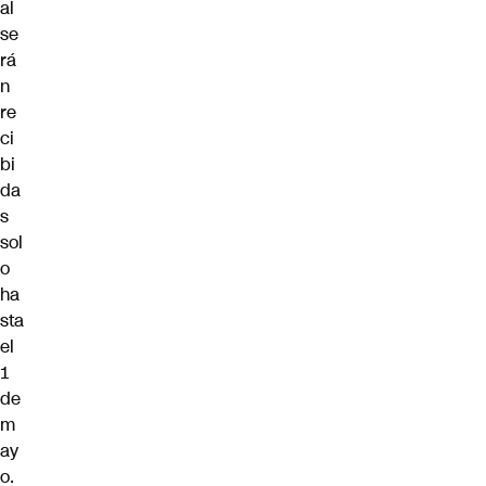
al
se
rá
n
re
ci
bi
da
s
sol
o
ha
sta
el
1
de
m
ay
o.