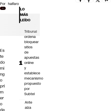
Por
halfaro
Futuro 360
LO
Opinión
MÁS
LEÍDO
Tribunal
ordena
bloquear
sitios
Es
de
te
apuestas
do
online
mi
y
establece
ng
mecanismo
o
propuesto
pri
por
m
Subtel
er
Ante
o
alza
de