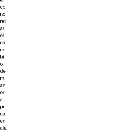
co
nc
ret
ar
el
ca
m
bi
o
de
m
an
er
a
pr
es
en
cia