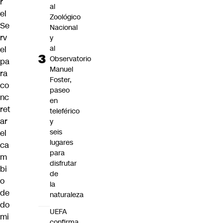
r
al
el
Zoológico
Se
Nacional
rv
y
al
el
Observatorio
pa
Manuel
ra
Foster,
co
paseo
nc
en
ret
teleférico
ar
y
seis
el
lugares
ca
para
m
disfrutar
bi
de
o
la
de
naturaleza
do
UEFA
mi
confirma