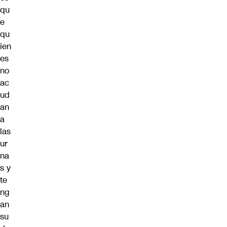
qu
e
qu
ien
es
no
ac
ud
an
a
las
ur
na
s y
te
ng
an
su