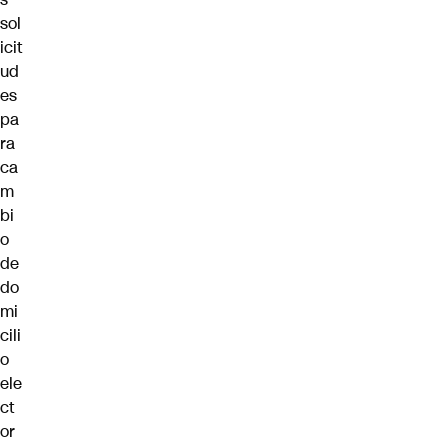
sol
icit
ud
es
pa
ra
ca
m
bi
o
de
do
mi
cili
o
ele
ct
or