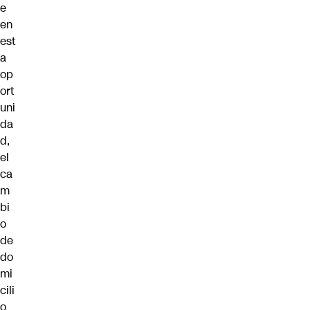
e
en
est
a
op
ort
uni
da
d,
el
ca
m
bi
o
de
do
mi
cili
o