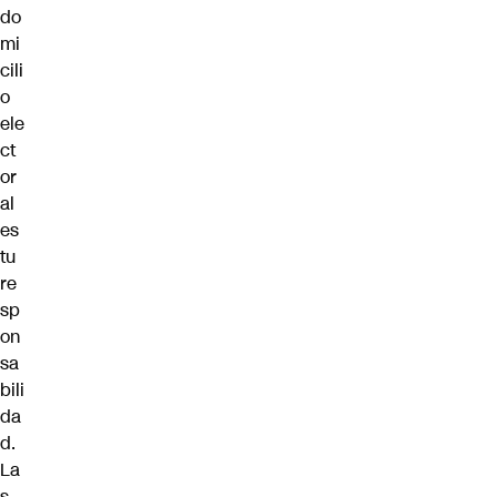
do
mi
cili
o
ele
ct
or
al
es
tu
re
sp
on
sa
bili
da
d.
La
s