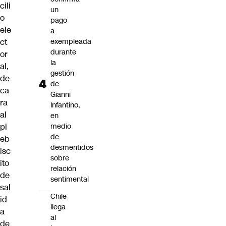
cili
un
o
pago
ele
a
ct
exempleada
durante
or
la
al,
gestión
de
de
ca
Gianni
ra
Infantino,
al
en
pl
medio
de
eb
desmentidos
isc
sobre
ito
relación
de
sentimental
sal
Chile
id
llega
a
al
de