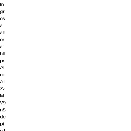
In
gr
es
a
ah
or
a:
htt
ps:
//t.
co
/d
Zz
M
V9
nS
dc
pi
c.t