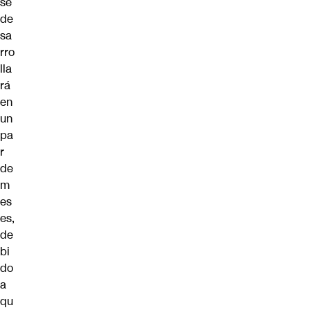
se
de
sa
rro
lla
rá
en
un
pa
r
de
m
es
es,
de
bi
do
a
qu