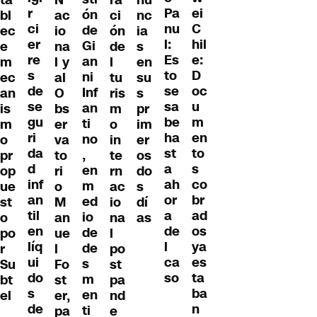
r
ei
Pa
ón
bl
ac
ci
nc
ci
C
nu
de
ec
io
ón
ia
er
hil
l:
Gi
e
na
de
s
re
e:
Es
an
m
l y
l
en
s
D
to
ni
ec
al
tu
su
de
oc
se
Inf
an
O
ris
s
se
u
sa
an
is
bs
m
pr
gu
m
be
ti
m
er
o
im
ri
en
ha
no
o
va
in
er
da
to
st
,
pr
to
te
os
d
s
a
en
op
ri
rn
do
inf
co
ah
m
ue
o
ac
s
an
br
or
ed
st
M
io
dí
til
ad
a
io
o
an
na
as
en
os
de
de
po
ue
l
líq
ya
l
de
r
l
po
ui
es
ca
s
Su
Fo
st
do
ta
so
m
bt
st
pa
s
ba
en
el
er,
nd
de
n
ti
pa
e