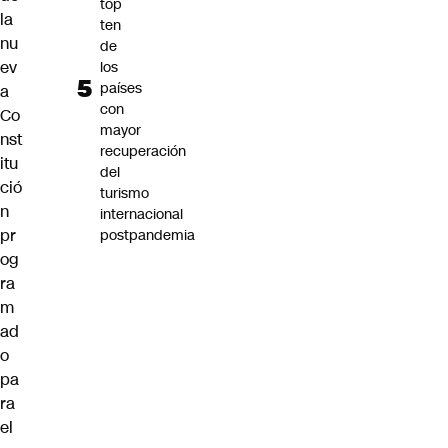
top
la
ten
nu
de
ev
los
países
a
con
Co
mayor
nst
recuperación
itu
del
ció
turismo
n
internacional
pr
postpandemia
og
ra
m
ad
o
pa
ra
el