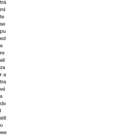
trá
mi
te
se
pu
ed
e
re
ali
za
r a
tra
vé
s
de
l
siti
o
we