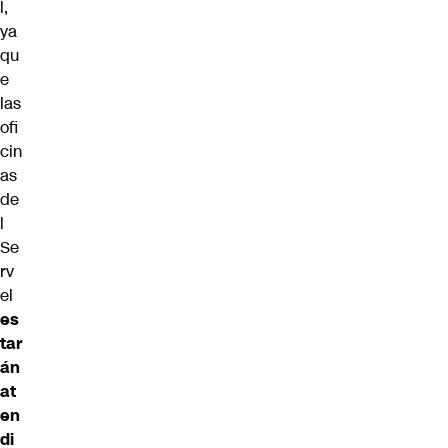
l,
ya
qu
e
las
ofi
cin
as
de
l
Se
rv
el
es
tar
án
at
en
di