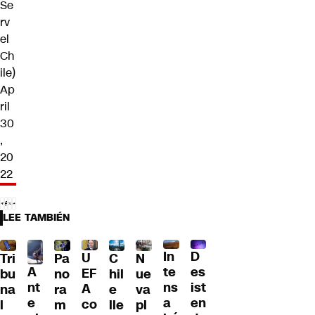
Se
rv
el
Ch
ile)
Ap
ril
30
,
20
22
LEE TAMBIÉN
D
In
U
Tri
Pa
C
N
A
es
te
EF
bu
no
hil
ue
nt
ist
ns
A
na
ra
e
va
e
en
a
co
l
m
lle
pl