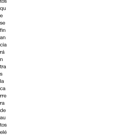
tos
qu
e
se
fin
an
cia
rá
n
tra
s
la
ca
rre
ra
de
au
tos
elé