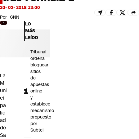
Futuro 360
20- 02- 2018 13:00
Opinión
Por
CNN
LO
MÁS
LEÍDO
Tribunal
ordena
bloquear
sitios
La
de
M
apuestas
uni
online
ci
y
establece
pa
mecanismo
lid
propuesto
ad
por
de
Subtel
Sa