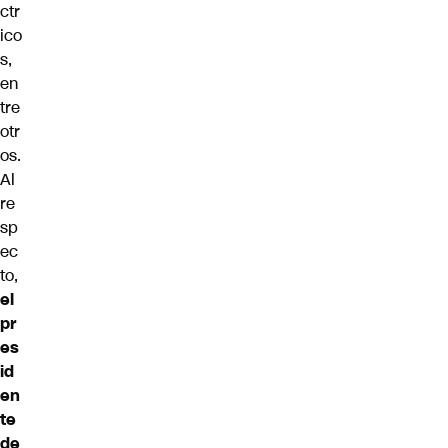
ctr
ico
s,
en
tre
otr
os.
Al
re
sp
ec
to,
el
pr
es
id
en
te
de