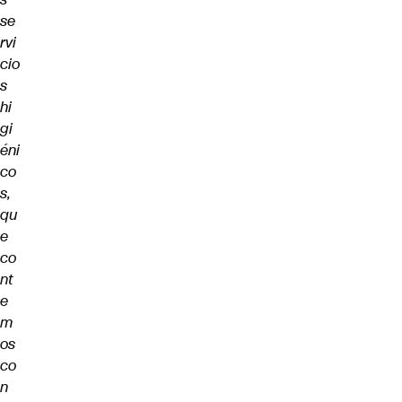
se
rvi
cio
s
hi
gi
éni
co
s,
qu
e
co
nt
e
m
os
co
n