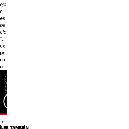
ejo
r
es
pa
cio
“,
ex
pr
es
ó.
LEE TAMBIÉN