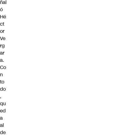
ñal
ó
Hé
ct
or
Ve
rg
ar
a.
Co
n
to
do
,
qu
ed
a
al
de