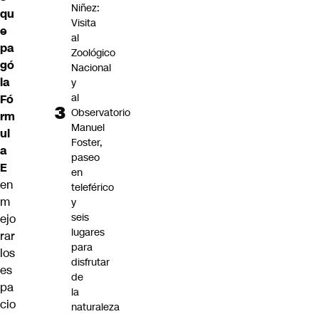
Niñez:
qu
Visita
e
al
pa
Zoológico
gó
Nacional
la
y
al
Fó
Observatorio
rm
Manuel
ul
Foster,
a
paseo
E
en
en
teleférico
m
y
seis
ejo
lugares
rar
para
los
disfrutar
es
de
pa
la
cio
naturaleza