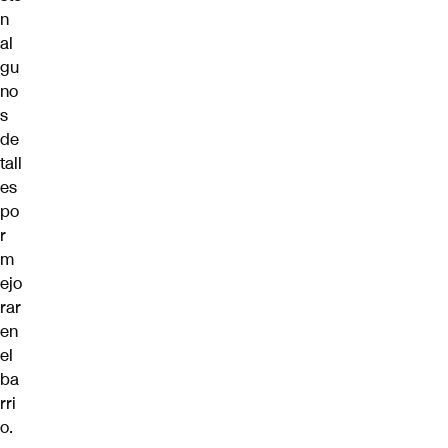
n
al
gu
no
s
de
tall
es
po
r
m
ejo
rar
en
el
ba
rri
o.