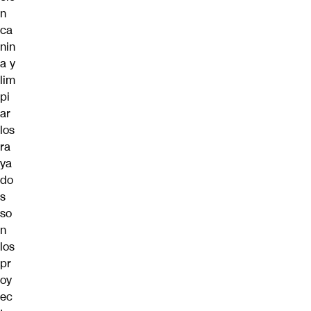
n
ca
nin
a y
lim
pi
ar
los
ra
ya
do
s
so
n
los
pr
oy
ec