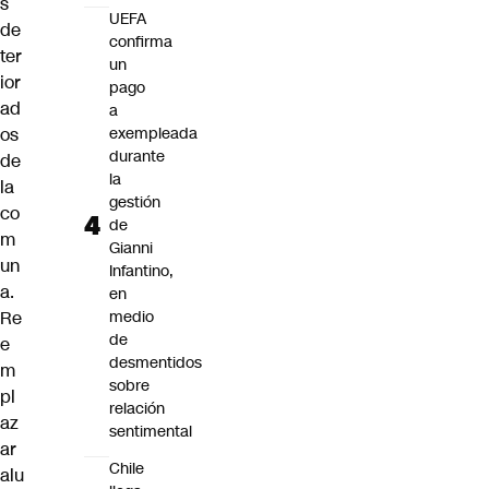
s
UEFA
de
confirma
ter
un
ior
pago
ad
a
os
exempleada
durante
de
la
la
gestión
co
de
m
Gianni
un
Infantino,
a.
en
Re
medio
de
e
desmentidos
m
sobre
pl
relación
az
sentimental
ar
Chile
alu