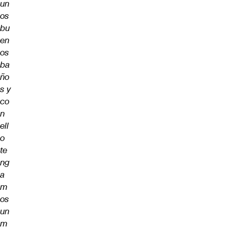
un
os
bu
en
os
ba
ño
s y
co
n
ell
o
te
ng
a
m
os
un
m