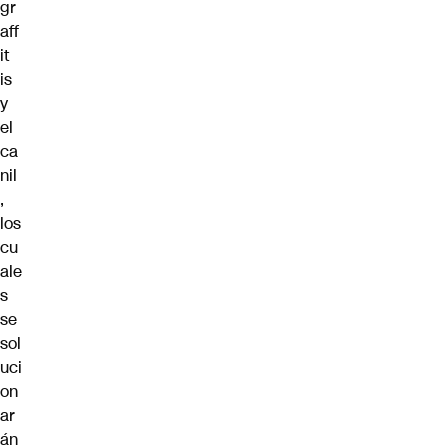
gr
aff
it
is
y
el
ca
nil
,
los
cu
ale
s
se
sol
uci
on
ar
án