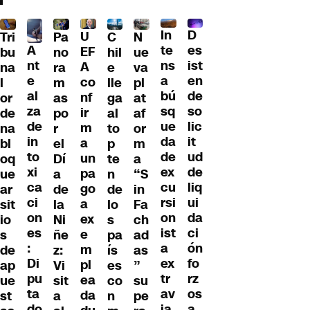
D
In
U
Tri
Pa
C
N
A
es
te
EF
bu
no
hil
ue
nt
ist
ns
A
na
ra
e
va
e
en
a
co
l
m
lle
pl
al
de
bú
nf
or
as
ga
at
za
so
sq
ir
de
po
al
af
de
lic
ue
m
na
r
to
or
in
it
da
a
bl
el
p
m
to
ud
de
un
oq
Dí
te
a
xi
de
ex
pa
ue
a
n
“S
ca
liq
cu
go
ar
de
de
in
ci
ui
rsi
a
sit
la
lo
Fa
on
da
on
ex
io
Ni
s
ch
es
ci
ist
e
s
ñe
pa
ad
:
ón
a
m
de
z:
ís
as
Di
fo
ex
pl
ap
Vi
es
”
pu
rz
tr
ea
ue
sit
co
su
ta
os
av
da
st
a
n
pe
do
a
ia