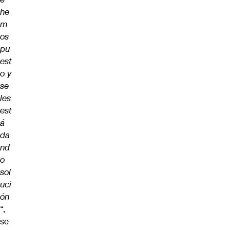
he
m
os
pu
est
o y
se
les
est
á
da
nd
o
sol
uci
ón
“,
se