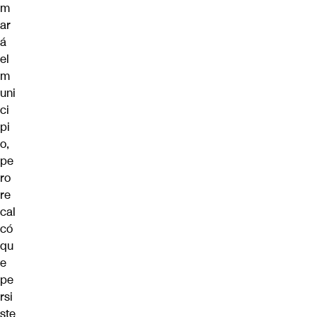
m
ar
á
el
m
uni
ci
pi
o,
pe
ro
re
cal
có
qu
e
pe
rsi
ste