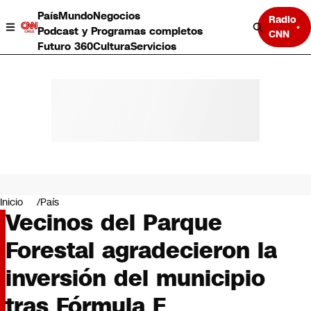
País
Mundo
Negocios
Radio
Podcast y Programas completos
CNN
Futuro 360
Cultura
Servicios
País
Mundo
Negocios
Inicio
País
Vecinos del Parque
Deportes
Programas completos
Forestal agradecieron la
Cultura
Servicios
inversión del municipio
Bits
CNN Data
tras Fórmula E
CNN tiempo