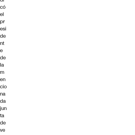
có
el
pr
esi
de
nt
e
de
la
m
en
cio
na
da
jun
ta
de
ve