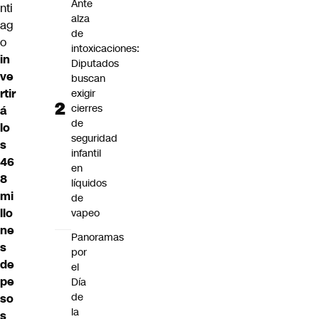
Ante
nti
alza
ag
de
o
intoxicaciones:
in
Diputados
ve
buscan
rtir
exigir
cierres
á
de
lo
seguridad
s
infantil
46
en
8
líquidos
mi
de
llo
vapeo
ne
Panoramas
s
por
de
el
pe
Día
de
so
la
s