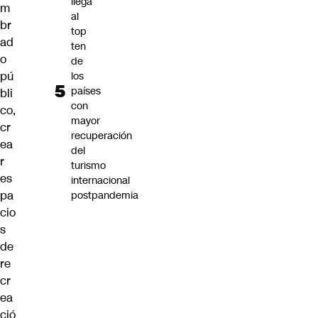
llega
m
al
br
top
ad
ten
o
de
pú
los
países
bli
con
co,
mayor
cr
recuperación
ea
del
r
turismo
es
internacional
pa
postpandemia
cio
s
de
re
cr
ea
ció