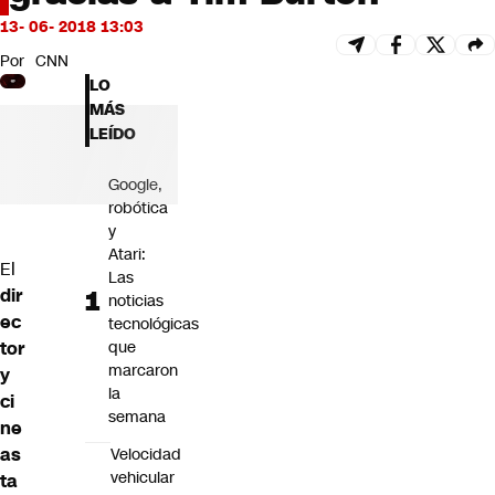
Futuro 360
13- 06- 2018 13:03
Opinión
Por
CNN
LO
MÁS
LEÍDO
Google,
robótica
y
Atari:
El
Las
dir
noticias
ec
tecnológicas
tor
que
marcaron
y
la
ci
semana
ne
as
Velocidad
vehicular
ta