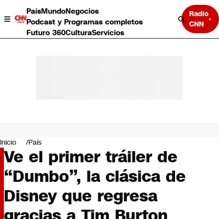
País
Mundo
Negocios
Radio
Podcast y Programas completos
CNN
Futuro 360
Cultura
Servicios
País
Mundo
Negocios
Inicio
País
Ve el primer tráiler de
Deportes
Programas completos
“Dumbo”, la clásica de
Cultura
Servicios
Disney que regresa
Bits
CNN Data
gracias a Tim Burton
CNN tiempo