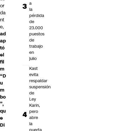
a
or
la
da
pérdida
nt
de
e,
23.000
ad
puestos
de
ap
trabajo
tó
en
el
julio
fil
m
Kast
evita
“D
respaldar
u
suspensión
m
de
bo
Ley
”,
Karin,
qu
pero
e
abre
la
Di
puerta