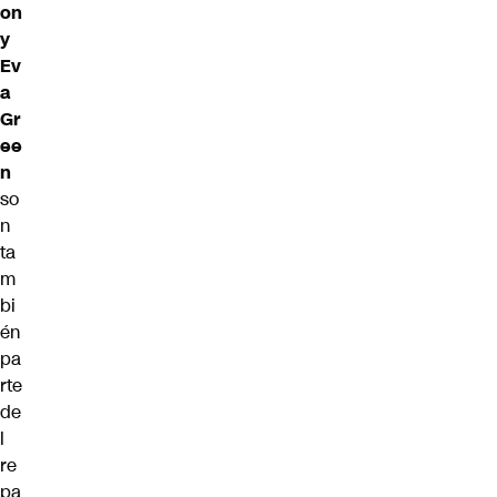
on
y
Ev
a
Gr
ee
n
so
n
ta
m
bi
én
pa
rte
de
l
re
pa