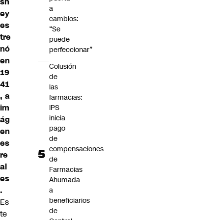
sn
a
ey
cambios:
es
“Se
tre
puede
nó
perfeccionar”
en
Colusión
19
de
41
las
, a
farmacias:
im
IPS
inicia
ág
pago
en
de
es
compensaciones
re
de
al
Farmacias
es
Ahumada
.
a
beneficiarios
Es
de
te