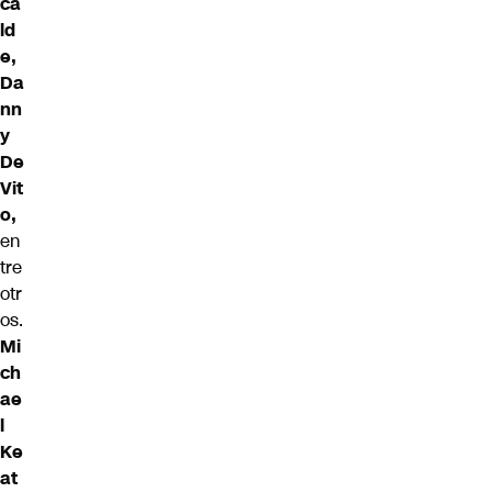
ca
ld
e,
Da
nn
y
De
Vit
o,
en
tre
otr
os.
Mi
ch
ae
l
Ke
at