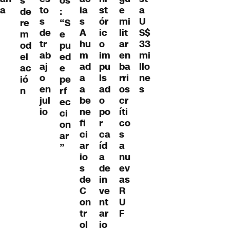
s
os
ia
a
st
e
to
a
de
:
s
ór
mi
s
U
re
“S
A
ic
lit
de
S$
m
e
hu
o
ar
tr
33
od
pu
m
im
en
ab
mi
el
ed
ad
pu
ba
aj
llo
ac
e
a
ls
rri
o
ne
ió
pe
a
ad
os
en
s
n
rf
be
o
cr
jul
ec
ne
po
íti
io
ci
fi
r
co
on
ci
ca
s
ar
ar
íd
a
”
io
a
nu
s
de
ev
de
in
as
C
ve
R
on
nt
U
tr
ar
F
ol
io