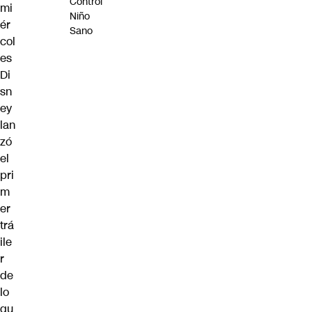
Control
mi
Niño
ér
Sano
col
es
Di
sn
ey
lan
zó
el
pri
m
er
trá
ile
r
de
lo
qu