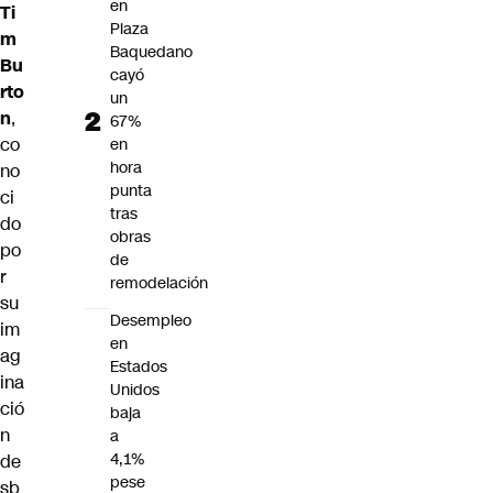
en
Ti
Plaza
m
Baquedano
Bu
cayó
rto
un
n
,
67%
co
en
hora
no
punta
ci
tras
do
obras
po
de
r
remodelación
su
Desempleo
im
en
ag
Estados
ina
Unidos
ció
baja
n
a
4,1%
de
pese
sb