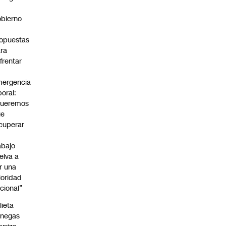
bierno
0
opuestas
ra
frentar
ergencia
boral:
Queremos
ue
cuperar
abajo
elva a
r una
ioridad
cional”
lieta
enegas