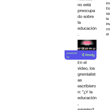
ir
no está
Es
preocupa
sa
do sobre
la
la
in
educación
co
.
el
Lea el
powered
artículo
by
En el
video, los
gremialist
as
escribiero
n: “¿Y la
educación
,
ministro?