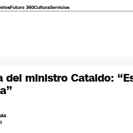
letos
Futuro 360
Cultura
Servicios
a del ministro Cataldo: 
ra”
MÁS
O