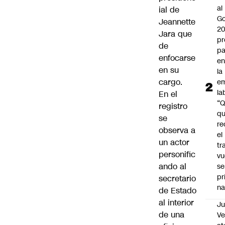
al
ial de
Go
Jeannette
2
Jara que
pr
de
pa
enfocarse
en
en su
la
cargo.
em
la
En el
“
registro
q
se
re
observa a
el
un actor
tr
personific
vu
ando al
se
pr
secretario
na
de Estado
al interior
Ju
de una
V