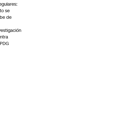
regulares:
to se
be de
vestigación
ntra
 PDG