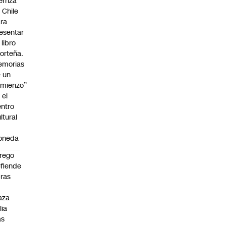
erriza
 Chile
ra
esentar
 libro
orteña.
emorias
 un
mienzo”
 el
ntro
ltural
a
oneda
rego
fiende
ras
n
aza
lia
as