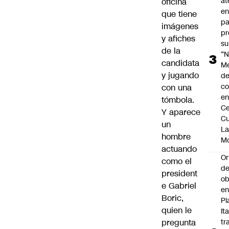
at
oficina
en
que tiene
pa
imágenes
pr
y afiches
su
de la
“N
candidata
M
y jugando
de
co
con una
en
tómbola.
Ce
Y aparece
Cu
un
L
hombre
M
actuando
Or
como el
de
president
ob
e Gabriel
e
Boric,
Pl
quien le
Ita
pregunta
tr