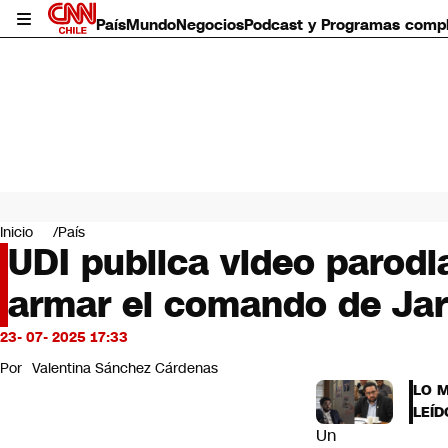
País
Mundo
Negocios
Podcast y Programas comp
País
Mundo
Inicio
País
Negocios
UDI publica video parodi
Deportes
armar el comando de Ja
Programas completos
Cultura
Servicios
23- 07- 2025 17:33
Bits
Por
Valentina Sánchez Cárdenas
CNN Data
LO 
CNN tiempo
LEÍD
Futuro 360
Un
Opinión