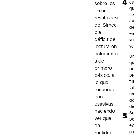
es
sobre los
q
bajos
re
resultados
ca
del Simce
d
o el
e
déficit de
ve
lectura en
ve
estudiante
U
s de
qu
primero
po
básico, a
pr
fi
lo que
fa
responde
u
con
de
evasivas,
de
haciendo
Se
ver que
po
en
ev
ga
realidad