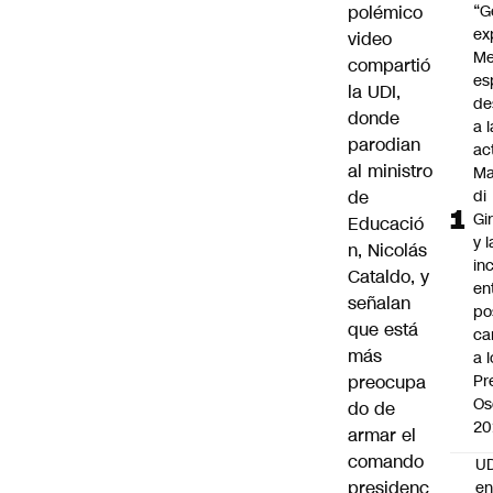
polémico
“G
ex
video
Me
compartió
es
la UDI,
de
donde
a l
parodian
ac
al ministro
Ma
de
di
Gi
Educació
y l
n, Nicolás
in
Cataldo, y
en
señalan
po
que está
ca
más
a 
preocupa
Pr
Os
do de
20
armar el
comando
UD
presidenc
en