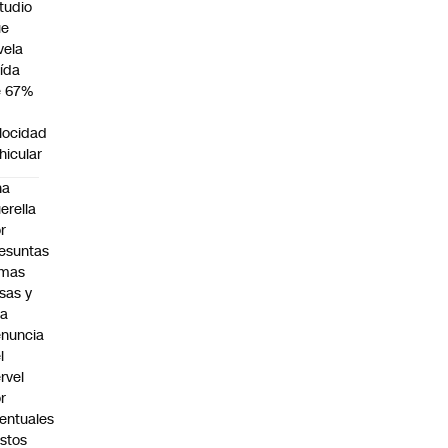
tudio
ue
vela
ída
e 67%
n
locidad
hicular
na
erella
r
esuntas
rmas
lsas y
na
nuncia
l
rvel
r
entuales
stos