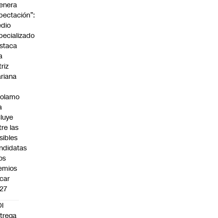
enera
pectación”:
dio
pecializado
staca
a
triz
riana
rolamo
a
cluye
tre las
sibles
ndidatas
los
emios
car
27
I
trega