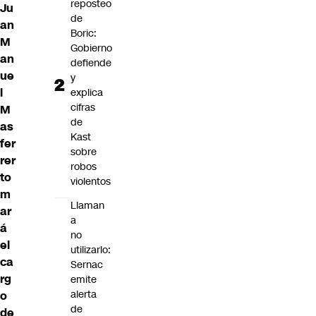
reposteo
Ju
de
an
Boric:
M
Gobierno
an
defiende
ue
y
l
explica
cifras
M
de
as
Kast
fer
sobre
rer
robos
to
violentos
m
Llaman
ar
a
á
no
el
utilizarlo:
ca
Sernac
rg
emite
alerta
o
de
de