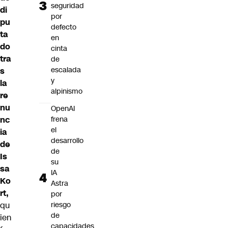
seguridad
di
por
pu
defecto
ta
en
do
cinta
tra
de
escalada
s
y
la
alpinismo
re
nu
OpenAI
nc
frena
el
ia
desarrollo
de
de
Is
su
sa
IA
Ko
Astra
rt,
por
qu
riesgo
de
ien
capacidades