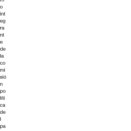
o
int
eg
ra
nt
e
de
la
co
mi
sió
n
po
líti
ca
de
l
pa