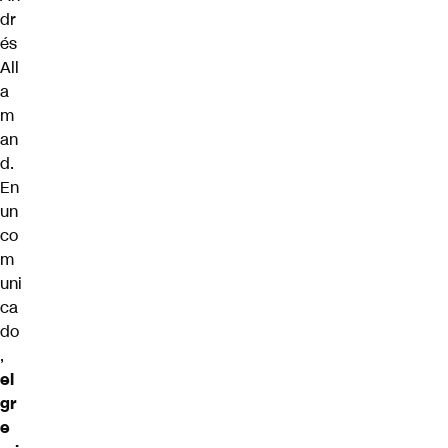
dr
és
All
a
m
an
d.
En
un
co
m
uni
ca
do
,
el
gr
e