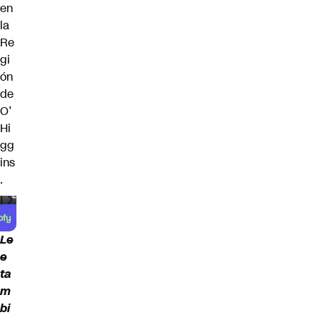
en
la
Re
gi
ón
de
O’
Hi
gg
ins
.
00:00
/
00:59
Le
e
ta
m
bi