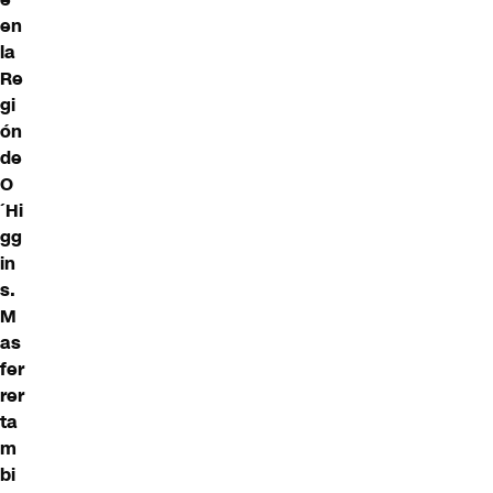
en
la
Re
gi
ón
de
O
´Hi
gg
in
s.
M
as
fer
rer
ta
m
bi