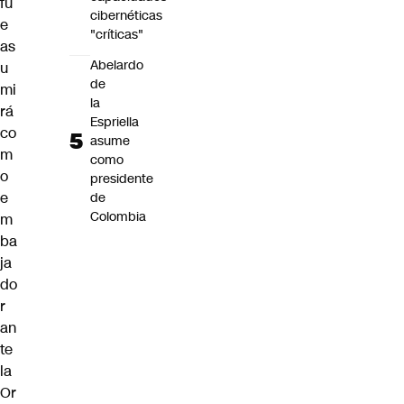
fu
cibernéticas
e
"críticas"
as
Abelardo
u
de
mi
la
rá
Espriella
co
asume
m
como
o
presidente
e
de
Colombia
m
ba
ja
do
r
an
te
la
Or