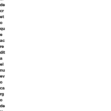
de
cr
et
o
qu
e
ac
re
dit
a
el
nu
ev
o
ca
rg
o
de