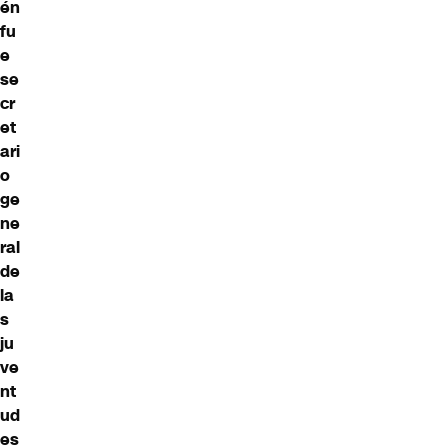
én
fu
e
se
cr
et
ari
o
ge
ne
ral
de
la
s
ju
ve
nt
ud
es