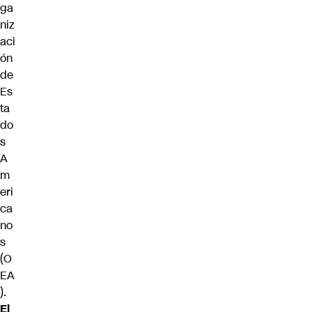
ga
niz
aci
ón
de
Es
ta
do
s
A
m
eri
ca
no
s
(O
EA
).
El