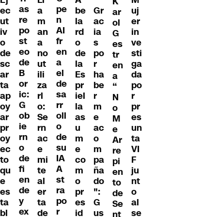
K
as
pe
a
be
Gr
uj
ec
ar
re
n
m
la
ac
er
ut
ol
po
AI
an
rd
ia
in
iv
G
st
fr
a
o
s
ve
o
es
eo
en
no
de
po
sti
de
tr
de
a
ut
la
r
ga
sc
en
B
el
ili
Es
ha
da
ar
a
or
de
za
pr
be
po
ta
“
ic:
sa
rl
iel
r
r
ap
N
G
rr
o:
la
m
pr
oy
o
ob
oll
Se
as
e
es
ar
M
ie
o
rn
u
ac
un
pr
e
rn
de
ac
m
o
ta
oy
Ar
o
su
e
e
m
VI
ec
re
de
IA
mi
co
pa
F
to
pi
fi
A
te
m
ña
ju
qu
en
en
st
al
o
do
nt
e
to
de
ra
er
pr
":
o
es
de
y
po
ta
es
G
al
ta
Se
ex
r
de
id
us
se
bl
nt