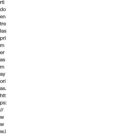
rti
do
en
tre
las
pri
m
er
as
m
ay
orí
as.
htt
ps:
//
w
w
w.i