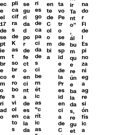
pli
ri
se
en
ta
na
ec
ir
ca
es
gu
te
vo
do
e
Ta
cif
go
ri
de
Pe
r
el
nt
ra
de
da
C
tr
Fi
17
o”
s
ca
d
ol
o
de
de
,
de
pa
po
o
se
l
se
ál
K
ci
r
m
de
Es
pt
bu
as
da
de
bi
sp
pi
ie
m
t
de
fe
a
id
no
m
qu
so
s
ct
e
za
br
e
br
ci
o
de
ni
e
re
e
be
en
la
eg
co
ún
ro
rn
ci
Pr
a
m
e
bo
ét
nt
es
ag
o
ba
s
ic
a
id
re
fe
la
vi
as
de
en
si
ri
da
ol
"c
es
ci
ón
ad
s,
en
rít
ca
a
fís
o
re
to
ic
la
de
ic
gu
s
as
da
C
a
et