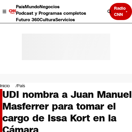
País
Mundo
Negocios
Radio
Podcast y Programas completos
CNN
Futuro 360
Cultura
Servicios
País
Mundo
Negocios
Inicio
País
UDI nombra a Juan Manuel
Deportes
Programas completos
Masferrer para tomar el
Cultura
Servicios
cargo de Issa Kort en la
Bits
CNN Data
Cámara
CNN tiempo