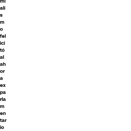
mi
ali
s
m
o
fel
ici
tó
al
ah
or
a
ex
pa
rla
m
en
tar
io