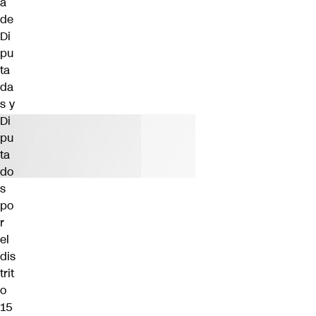
a
de
Di
pu
ta
da
s y
Di
pu
ta
do
s
po
r
el
dis
trit
o
15