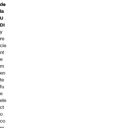
de
la
U
DI
y
re
cie
nt
e
m
en
te
fu
e
ele
ct
o
co
m