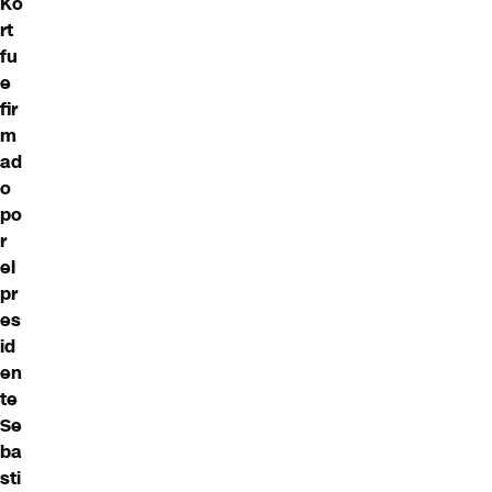
Ko
rt
fu
e
fir
m
ad
o
po
r
el
pr
es
id
en
te
Se
ba
sti