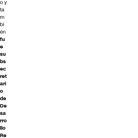
o y
ta
m
bi
én
fu
e
su
bs
ec
ret
ari
o
de
De
sa
rro
llo
Re