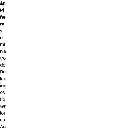
án
Pi
ñe
ra
y
el
mi
nis
tro
de
Re
lac
ion
es
Ex
ter
ior
es
An