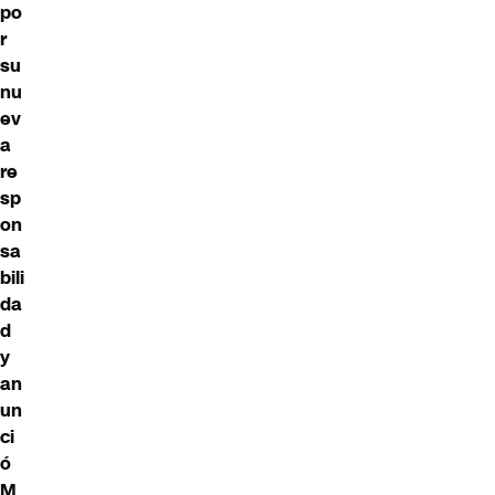
po
r
su
nu
ev
a
re
sp
on
sa
bili
da
d
y
an
un
ci
ó
M