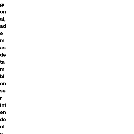
gi
on
al,
ad
e
m
ás
de
ta
m
bi
én
se
r
Int
en
de
nt
e