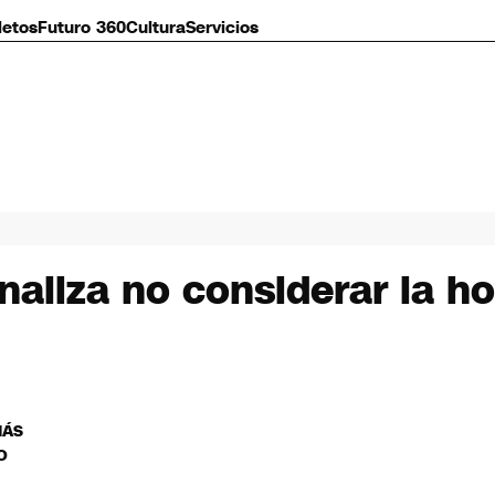
letos
Futuro 360
Cultura
Servicios
analiza no considerar la
MÁS
O