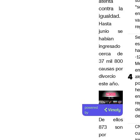
su
atenta
"s
contra la
e
igualdad.
va
Hasta
re
junio se
S
habían
es
ingresado
ha
cerca de
-1
37 mil 800
Me
causas por
em
divorcio
al
po
este año.
he
en
re
Lea el
powered
de
artículo
by
de
De ellos
C
873 son
cu
por
in