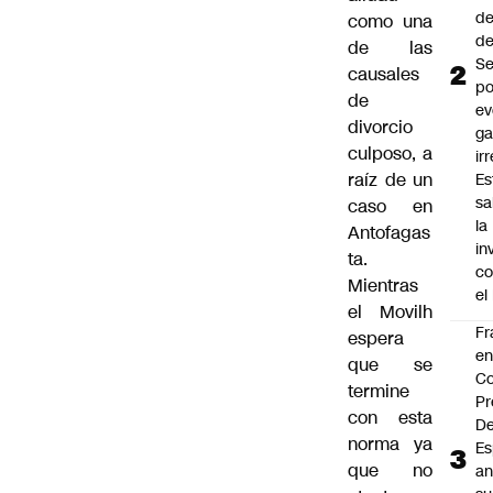
de
como una
de
de las
Se
causales
po
de
ev
divorcio
ga
culposo, a
ir
raíz de un
Es
sa
caso en
la
Antofagas
in
ta.
co
Mientras
el
el Movilh
Fr
espera
e
que se
Co
termine
Pr
con esta
De
norma ya
Es
que no
an