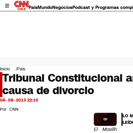
País
Mundo
Negocios
Podcast y Programas comp
País
Mundo
Inicio
País
Negocios
Tribunal Constitucional 
Deportes
causa de divorcio
Programas completos
Cultura
Servicios
08- 08- 2013 22:10
Bits
Por
CNN
CNN Data
LO 
CNN tiempo
LEÍD
Futuro 360
El Movilh
Opinión