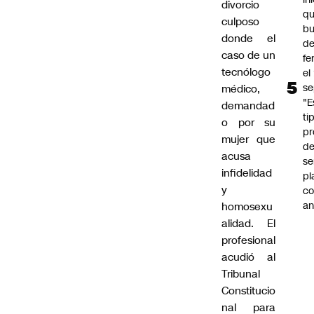
divorcio
q
culposo
b
donde el
de
caso de un
fe
tecnólogo
el
se
médico,
"E
demandad
ti
o por su
pr
mujer que
d
acusa
se
infidelidad
pl
y
c
an
homosexu
alidad.
El
profesional
acudió al
Tribunal
Constitucio
nal para