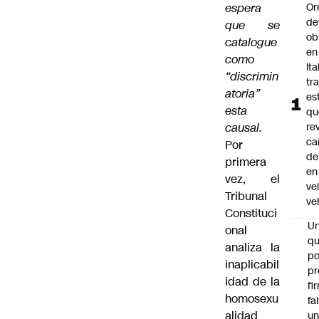
espera
Or
de
que se
ob
catalogue
en
como
Ita
“discrimin
tr
atoria”
es
esta
qu
causal.
re
ca
Por
de
primera
en
vez, el
ve
Tribunal
ve
Constituci
U
onal
qu
analiza la
po
inaplicabil
pr
idad de la
fi
homosexu
fa
alidad
u