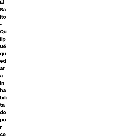
El
Sa
lto
-
Qu
ilp
ué
qu
ed
ar
á
in
ha
bili
ta
do
po
r
ce