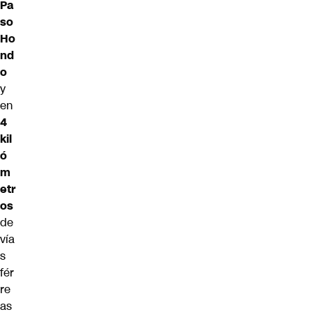
Pa
so
Ho
nd
o
y
en
4
kil
ó
m
etr
os
de
vía
s
fér
re
as