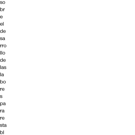
so
br
e
el
de
sa
rro
llo
de
las
la
bo
re
s
pa
ra
re
sta
bl