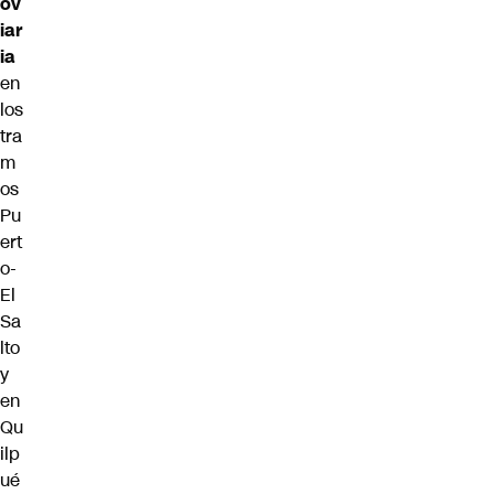
ov
iar
ia
en
los
tra
m
os
Pu
ert
o-
El
Sa
lto
y
en
Qu
ilp
ué