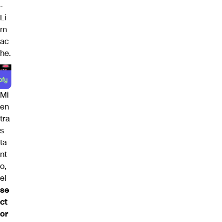
-
Li
m
ac
he.
Mi
en
tra
s
ta
nt
o,
el
se
ct
or