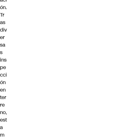
ón.
Tr
as
div
er
sa
s
ins
pe
cci
ón
en
ter
re
no,
est
a
m