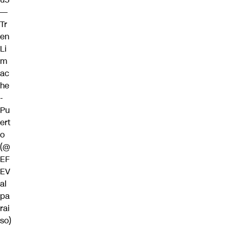
—
Tr
en
Li
m
ac
he
-
Pu
ert
o
(@
EF
EV
al
pa
rai
so)