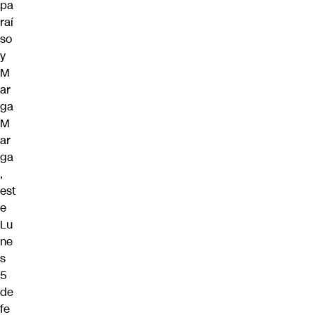
pa
raí
so
y
M
ar
ga
M
ar
ga
,
est
e
Lu
ne
s
5
de
fe