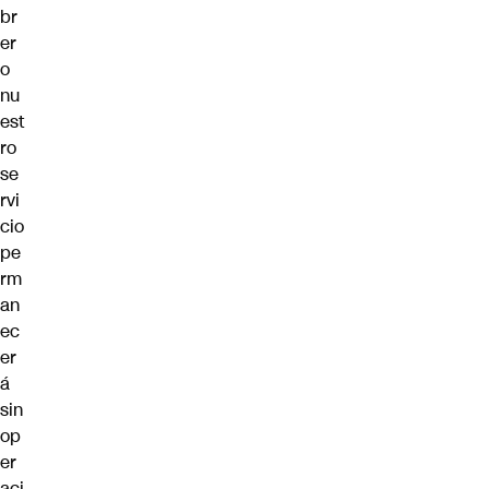
br
er
o
nu
est
ro
se
rvi
cio
pe
rm
an
ec
er
á
sin
op
er
aci