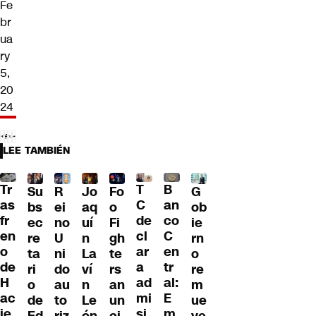
Fe
br
ua
ry
5,
20
24
LEE TAMBIÉN
Tr
T
B
Su
R
Jo
G
Fo
as
C
an
bs
ei
aq
ob
o
fr
de
co
ec
no
uí
ie
Fi
en
cl
C
re
U
n
rn
gh
o
ar
en
ta
ni
La
o
te
de
a
tr
ri
do
ví
re
rs
H
ad
al:
o
au
n
m
an
ac
mi
E
de
to
Le
ue
un
ie
si
m
Ed
riz
ón
ve
ci