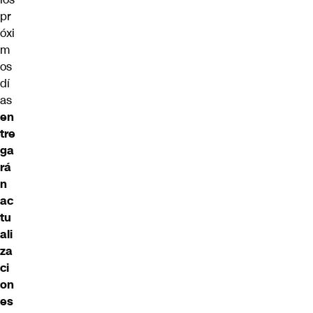
pr
óxi
m
os
dí
as
en
tre
ga
rá
n
ac
tu
ali
za
ci
on
es