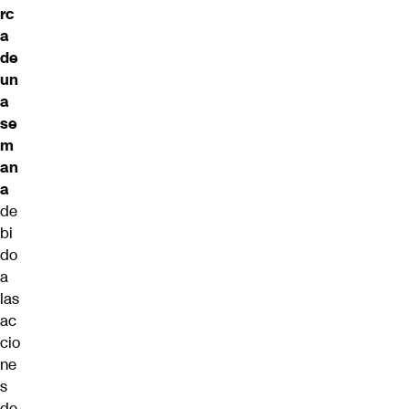
rc
a
de
un
a
se
m
an
a
de
bi
do
a
las
ac
cio
ne
s
de