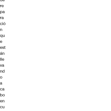
re
pa
ra
ció
n
qu
e
est
án
lle
va
nd
o
a
ca
bo
en
cu