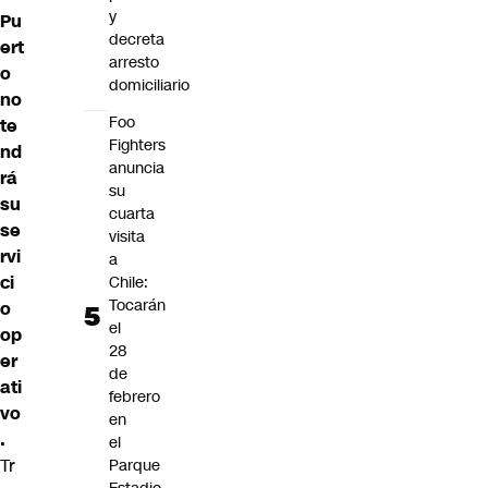
y
Pu
decreta
ert
arresto
o
domiciliario
no
Foo
te
Fighters
nd
anuncia
rá
su
su
cuarta
se
visita
rvi
a
ci
Chile:
Tocarán
o
el
op
28
er
de
ati
febrero
vo
en
.
el
Tr
Parque