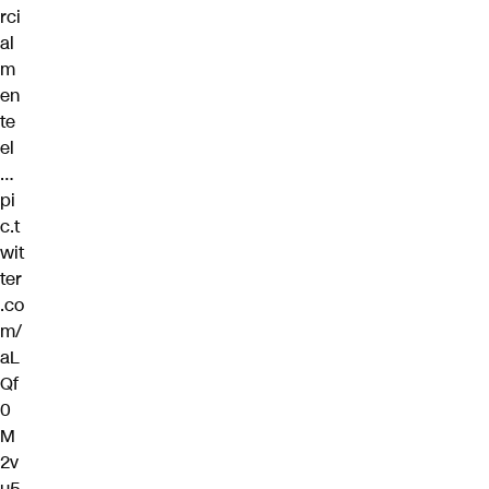
rci
al
m
en
te
el
…
pi
c.t
wit
ter
.co
m/
aL
Qf
0
M
2v
u5