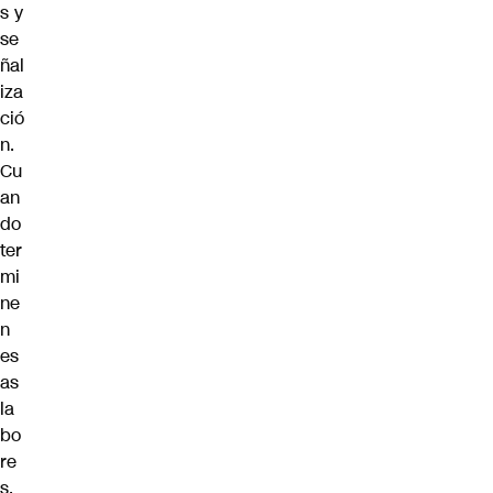
s y
se
ñal
iza
ció
n.
Cu
an
do
ter
mi
ne
n
es
as
la
bo
re
s,