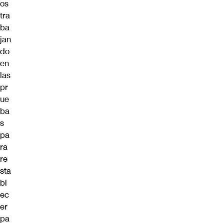
os
tra
ba
jan
do
en
las
pr
ue
ba
s
pa
ra
re
sta
bl
ec
er
pa