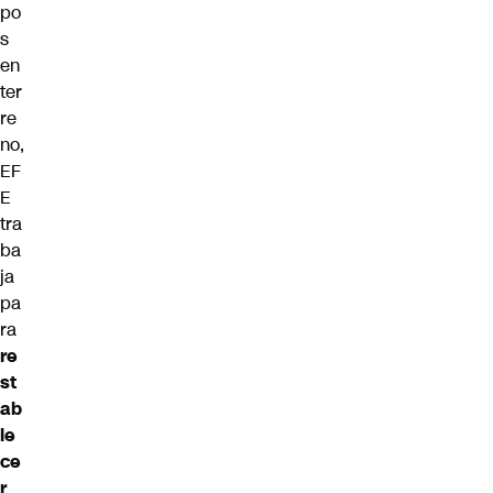
po
s
en
ter
re
no,
EF
E
tra
ba
ja
pa
ra
re
st
ab
le
ce
r