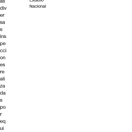
Estadio
as
Nacional
div
er
sa
s
ins
pe
cci
on
es
re
ali
za
da
s
po
r
eq
ui