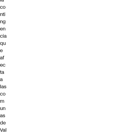
co
nti
ng
en
cia
qu
e
af
ec
ta
a
las
co
m
un
as
de
Val