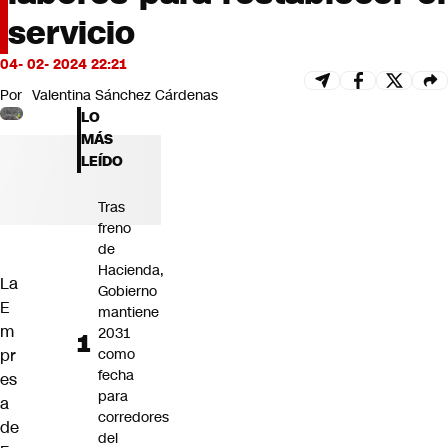
Futuro 360
servicio
Opinión
04- 02- 2024 22:21
Por
Valentina Sánchez Cárdenas
LO
MÁS
LEÍDO
Tras
freno
de
Hacienda,
La
Gobierno
E
mantiene
m
2031
pr
como
fecha
es
para
a
corredores
de
del