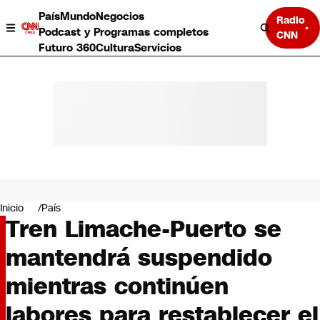
País
Mundo
Negocios
Radio
Podcast y Programas completos
CNN
Futuro 360
Cultura
Servicios
País
Mundo
Negocios
Inicio
País
Tren Limache-Puerto se
Deportes
Programas completos
mantendrá suspendido
Cultura
Servicios
mientras continúen
Bits
CNN Data
labores para restablecer el
CNN tiempo