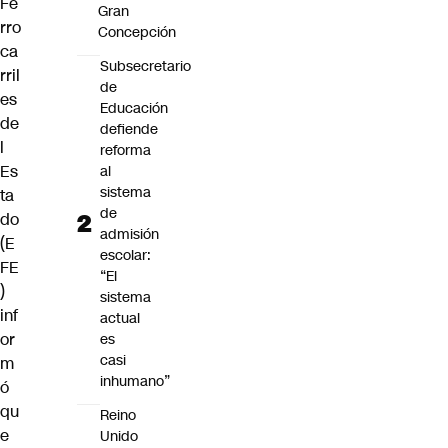
Fe
Gran
rro
Concepción
ca
Subsecretario
rril
de
es
Educación
de
defiende
l
reforma
Es
al
sistema
ta
de
do
admisión
(
E
escolar:
FE
“El
)
sistema
inf
actual
or
es
casi
m
inhumano”
ó
qu
Reino
e
Unido