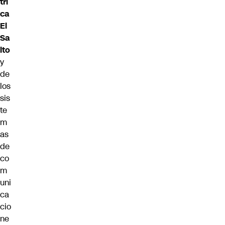
tri
ca
El
Sa
lto
y
de
los
sis
te
m
as
de
co
m
uni
ca
cio
ne