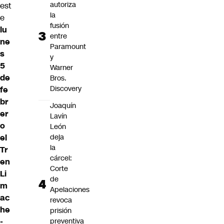
autoriza
est
la
e
fusión
lu
entre
ne
Paramount
s
y
5
Warner
de
Bros.
Discovery
fe
br
Joaquín
er
Lavín
o
León
el
deja
la
Tr
cárcel:
en
Corte
Li
de
m
Apelaciones
ac
revoca
he
prisión
-
preventiva