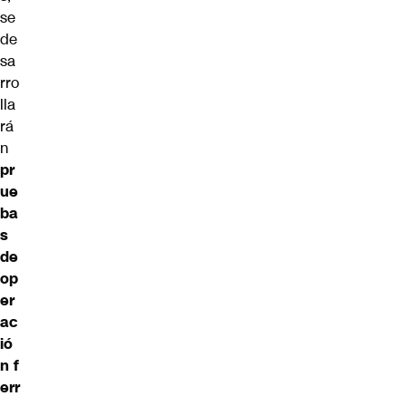
se
de
sa
rro
lla
rá
n
pr
ue
ba
s
de
op
er
ac
ió
n
f
err