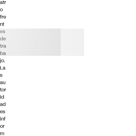
atr
o
fre
nt
es
de
tra
ba
jo.
La
s
au
tor
id
ad
es
inf
or
m