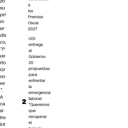
zó
a
su
los
pri
Premios
m
Oscar
er
2027
dis
UDI
co,
entrega
“P
al
ue
Gobierno
rto
20
propuestas
Gr
para
oo
enfrentar
ve
la
”.
emergencia
A
laboral:
ca
“Queremos
si
que
recuperar
tre
el
int