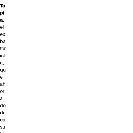
Ta
pi
a
,
el
ex
ba
ter
ist
a,
qu
e
ah
or
a
de
di
ca
su