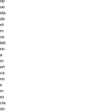
op
ue
sta
de
rit
m
os
lati
no
a
m
eri
ca
no
s
m
ez
cla
do