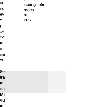
un
investigación
nu
contra
ev
el
o
PDG
pr
oy
ec
to
m
usi
cal
.
Se
tra
ta
de
Mi
gu
el