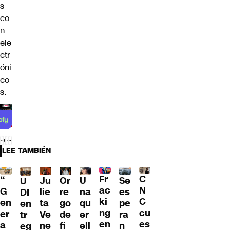
s
co
n
ele
ctr
óni
co
s.
LEE TAMBIÉN
Fr
C
“
Ju
Or
U
Se
U
ac
N
G
lie
re
na
es
DI
ki
C
en
ta
go
qu
pe
en
ng
cu
er
Ve
de
er
ra
tr
en
es
a
ne
fi
ell
n
eg