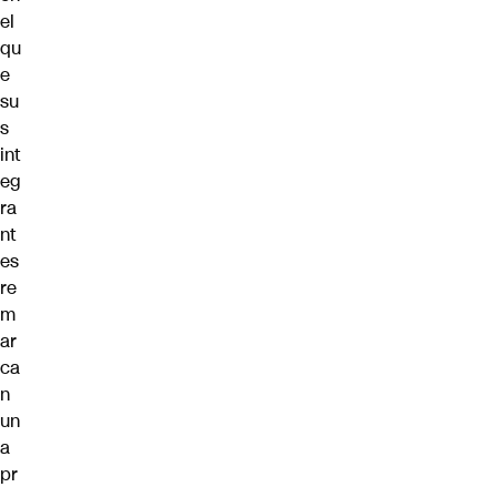
el
qu
e
su
s
int
eg
ra
nt
es
re
m
ar
ca
n
un
a
pr