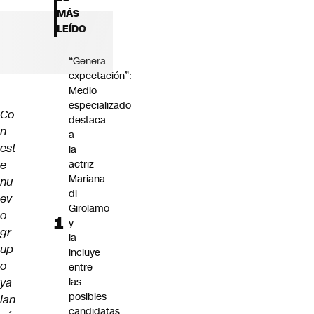
Futuro 360
MÁS
Opinión
LEÍDO
“Genera
expectación”:
Medio
especializado
Co
destaca
n
a
est
la
e
actriz
Mariana
nu
di
ev
Girolamo
o
y
gr
la
up
incluye
o
entre
ya
las
posibles
lan
candidatas