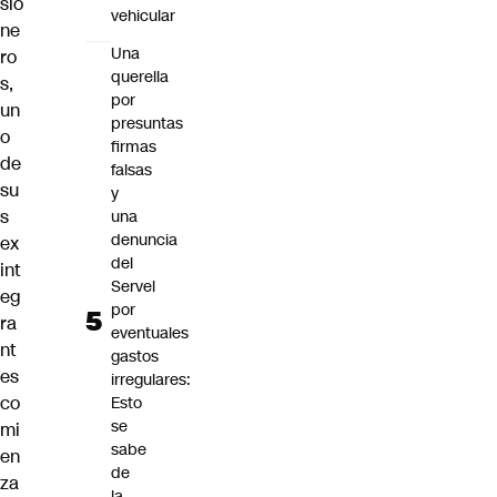
sio
vehicular
ne
Una
ro
querella
s,
por
un
presuntas
o
firmas
de
falsas
su
y
s
una
denuncia
ex
del
int
Servel
eg
por
ra
eventuales
nt
gastos
es
irregulares:
co
Esto
se
mi
sabe
en
de
za
la