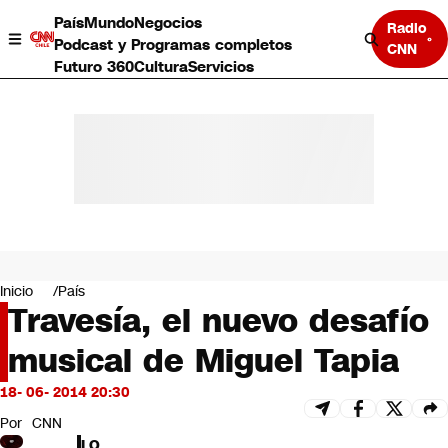
País
Mundo
Negocios
Radio
Podcast y Programas completos
CNN
Futuro 360
Cultura
Servicios
País
Mundo
Negocios
Inicio
País
Travesía, el nuevo desafío
Deportes
Programas completos
musical de Miguel Tapia
Cultura
Servicios
18- 06- 2014 20:30
Bits
CNN Data
Por
CNN
CNN tiempo
LO