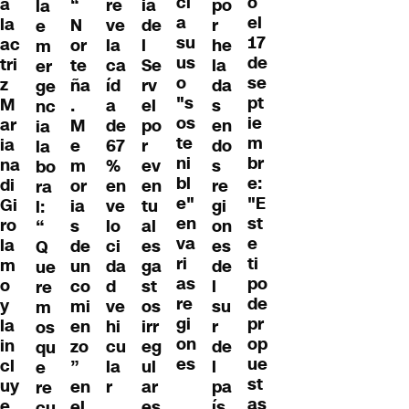
ci
o
a
“
re
ia
po
la
a
el
la
N
ve
de
r
e
su
17
ac
or
la
l
he
m
us
de
tri
te
ca
Se
la
er
o
se
z
ña
íd
rv
da
ge
"s
pt
M
.
a
el
s
nc
os
ie
ar
M
de
po
en
ia
te
m
ia
e
67
r
do
la
ni
br
na
m
%
ev
s
bo
bl
e:
di
or
en
en
re
ra
e"
"E
Gi
ia
ve
tu
gi
l:
en
st
ro
s
lo
al
on
“
va
e
la
de
ci
es
es
Q
ri
ti
m
un
da
ga
de
ue
as
po
o
co
d
st
l
re
re
de
y
mi
ve
os
su
m
gi
pr
la
en
hi
irr
r
os
on
op
in
zo
cu
eg
de
qu
es
ue
cl
”
la
ul
l
e
st
uy
en
r
ar
pa
re
as
e
el
es
ís
cu