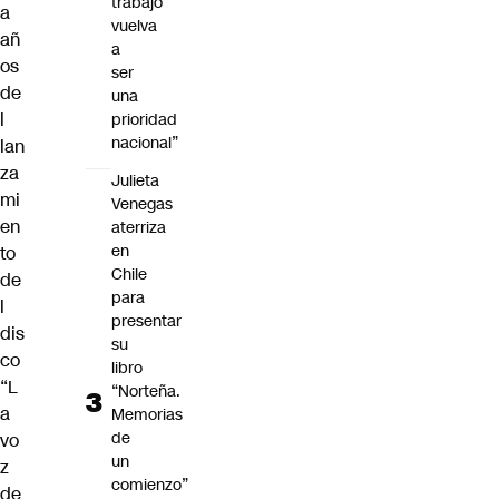
trabajo
a
vuelva
añ
a
os
ser
de
una
l
prioridad
nacional”
lan
za
Julieta
mi
Venegas
en
aterriza
en
to
Chile
de
para
l
presentar
dis
su
co
libro
“L
“Norteña.
a
Memorias
de
vo
un
z
comienzo”
de