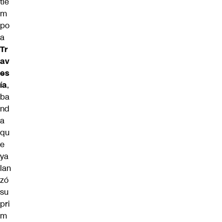
tie
m
po
a
Tr
av
es
ía
,
ba
nd
a
qu
e
ya
lan
zó
su
pri
m