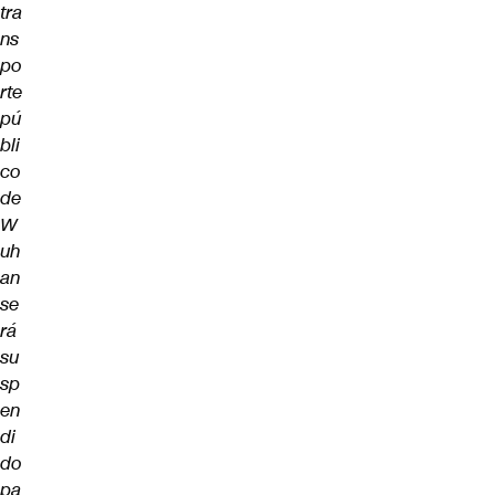
tra
ns
po
rte
pú
bli
co
de
W
uh
an
se
rá
su
sp
en
di
do
pa