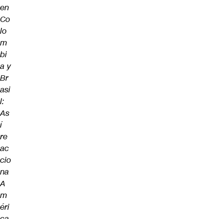
en
Co
lo
m
bi
a y
Br
asi
l:
As
í
re
ac
cio
na
A
m
éri
ca