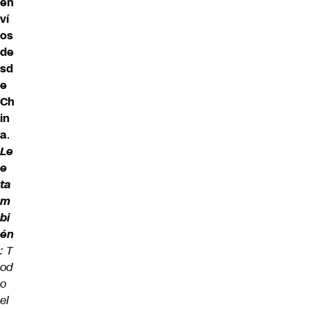
en
ví
os
de
sd
e
Ch
in
a
.
Le
e
ta
m
bi
én
:
T
od
o
el