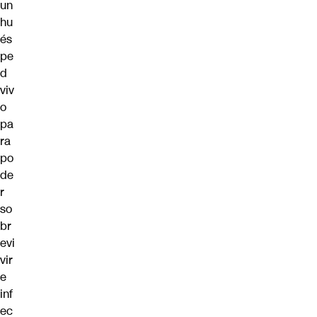
un
hu
és
pe
d
viv
o
pa
ra
po
de
r
so
br
evi
vir
e
inf
ec