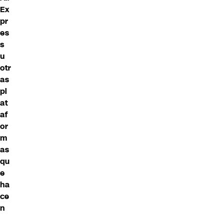
Ex
pr
es
s
u
otr
as
pl
at
af
or
m
as
qu
e
ha
ce
n