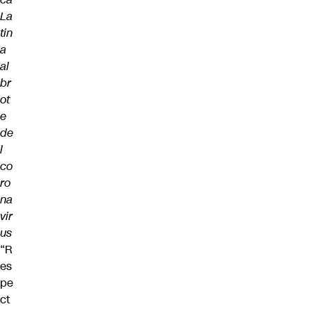
La
tin
a
al
br
ot
e
de
l
co
ro
na
vir
us
“R
es
pe
ct