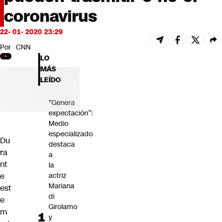
Futuro 360
coronavirus
Opinión
22- 01- 2020 23:29
Por
CNN
LO
MÁS
LEÍDO
“Genera
expectación”:
Medio
especializado
Du
destaca
ra
a
nt
la
e
actriz
Mariana
est
di
e
Girolamo
m
y