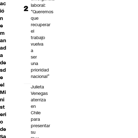
ac
laboral:
ió
“Queremos
n
que
recuperar
e
el
m
trabajo
an
vuelva
ad
a
a
ser
de
una
sd
prioridad
nacional”
e
el
Julieta
Mi
Venegas
ni
aterriza
en
st
Chile
eri
para
o
presentar
de
su
Sa