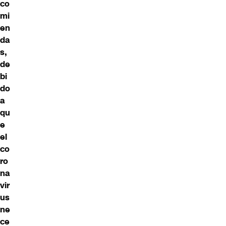
co
mi
en
da
s,
de
bi
do
a
qu
e
el
co
ro
na
vir
us
ne
ce