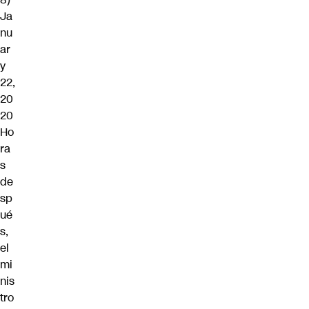
Ja
nu
ar
y
22,
20
20
Ho
ra
s
de
sp
ué
s,
el
mi
nis
tro