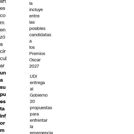
art
la
es
incluye
co
entre
m
las
posibles
en
candidatas
zó
a
a
los
cir
Premios
cul
Oscar
ar
2027
un
UDI
a
entrega
su
al
pu
Gobierno
es
20
propuestas
ta
para
inf
enfrentar
or
la
m
emergencia