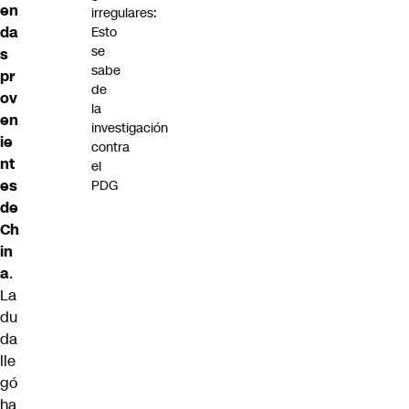
en
irregulares:
da
Esto
se
s
sabe
pr
de
ov
la
en
investigación
ie
contra
nt
el
es
PDG
de
Ch
in
a
.
La
du
da
lle
gó
ha