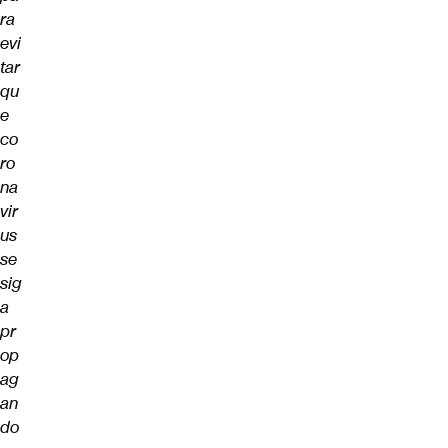
ra
evi
tar
qu
e
co
ro
na
vir
us
se
sig
a
pr
op
ag
an
do