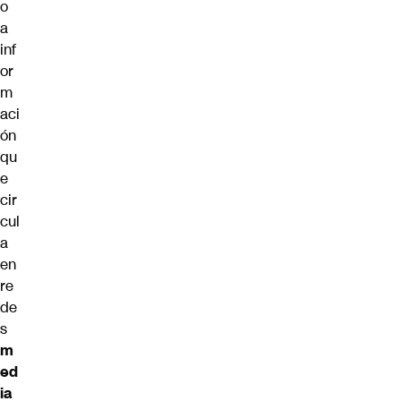
o
a
inf
or
m
aci
ón
qu
e
cir
cul
a
en
re
de
s
m
ed
ia