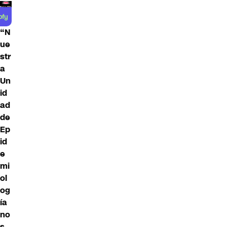
“N
ue
str
a
Un
id
ad
de
Ep
id
e
mi
ol
og
ía
no
s