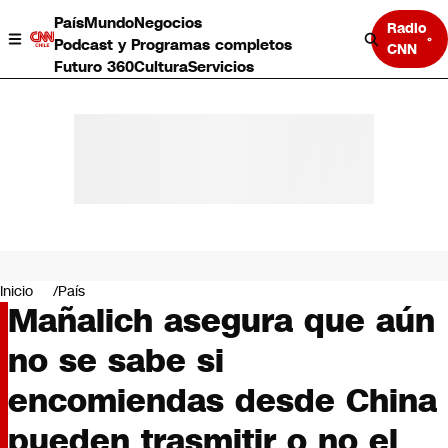
País
Mundo
Negocios
Radio
Podcast y Programas completos
CNN
Futuro 360
Cultura
Servicios
País
Mundo
Negocios
Inicio
País
Mañalich asegura que aún
Deportes
Programas completos
no se sabe si
Cultura
Servicios
encomiendas desde China
Bits
CNN Data
pueden trasmitir o no el
CNN tiempo