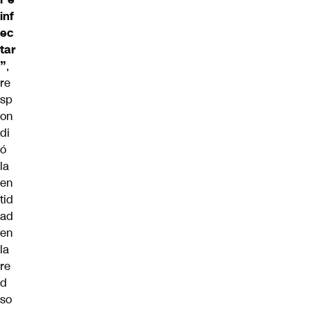
inf
ec
tar
”
,
re
sp
on
di
ó
la
en
tid
ad
en
la
re
d
so