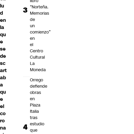
libro
lu
“Norteña.
d
Memorias
de
en
un
la
comienzo”
qu
en
e
el
se
Centro
de
Cultural
sc
La
Moneda
art
ab
Orrego
a
defiende
qu
obras
e
en
Plaza
el
Italia
co
tras
ro
estudio
na
que