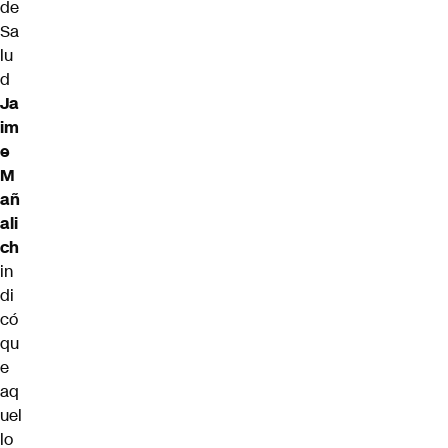
de
Sa
lu
d
Ja
im
e
M
añ
ali
ch
in
di
có
qu
e
aq
uel
lo