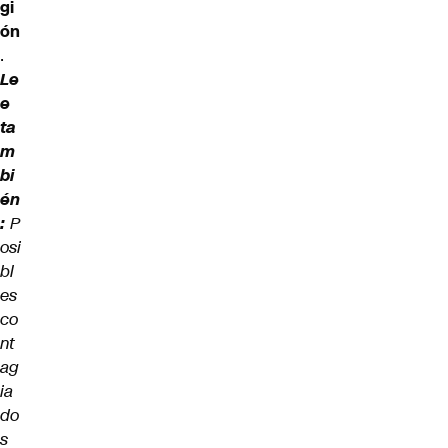
gi
ón
.
Le
e
ta
m
bi
én
:
P
osi
bl
es
co
nt
ag
ia
do
s