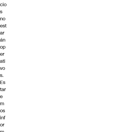
cio
s
no
est
ar
án
op
er
ati
vo
s.
Es
tar
e
m
os
inf
or
m