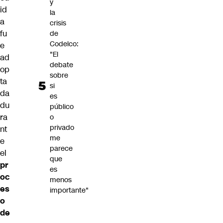
y
id
la
a
crisis
fu
de
Codelco:
e
"El
ad
debate
op
sobre
ta
si
da
es
du
público
ra
o
privado
nt
me
e
parece
el
que
pr
es
oc
menos
es
importante"
o
de