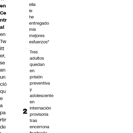
ella
en
le
Ce
he
ntr
entregado
al
mis
en
mejores
Tw
esfuerzos"
itt
Tres
er,
adultos
se
quedan
an
en
un
prisión
preventiva
ció
y
qu
adolescente
e
en
a
internación
pa
provisoria
rtir
tras
de
encerrona