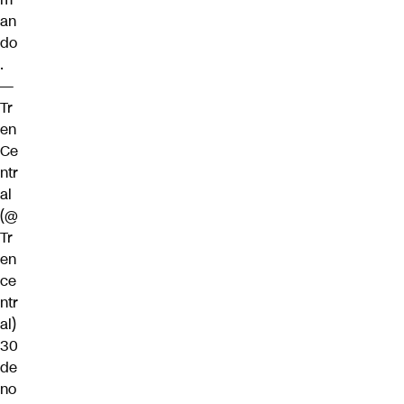
an
do
.
—
Tr
en
Ce
ntr
al
(@
Tr
en
ce
ntr
al)
30
de
no