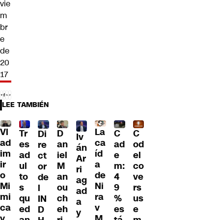
vie
m
br
e
de
20
17
LEE TAMBIÉN
Vl
La
Tr
D
C
C
Di
Iv
ad
ca
es
an
ad
od
re
án
im
íd
ad
iel
e
el
ct
Ar
ir
a
ul
M
m:
co
or
ri
o
de
to
an
4
ve
de
ag
Mi
Ni
s
ou
9
rs
l
ad
mi
ra
qu
ch
%
us
IN
a
ca
v
ed
eh
es
e
D
y
y
M
an
ri
tá
m