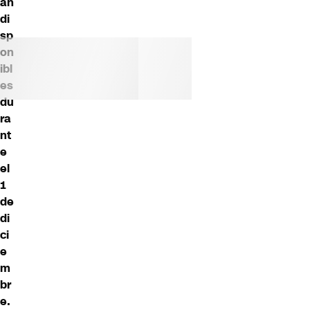
án
di
sp
on
ibl
es
du
ra
nt
e
el
1
de
di
ci
e
m
br
e.