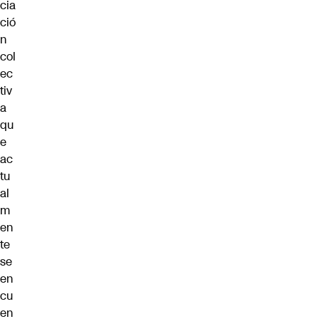
cia
ció
n
col
ec
tiv
a
qu
e
ac
tu
al
m
en
te
se
en
cu
en