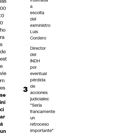
frustrada
las
a
00
escolta
:0
del
0
exministro
ho
Luis
ra
Cordero
s
Director
de
del
est
INDH
e
por
vie
eventual
pérdida
rn
de
es
acciones
se
judiciales:
ini
"Sería
ci
francamente
ar
un
á
retroceso
importante"
un