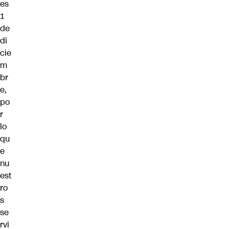
es
1
de
di
cie
m
br
e,
po
r
lo
qu
e
nu
est
ro
s
se
rvi