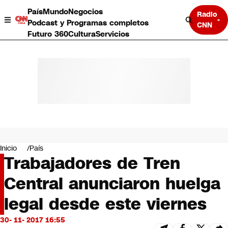
País
Mundo
Negocios
Radio
Podcast y Programas completos
CNN
Futuro 360
Cultura
Servicios
País
Mundo
Negocios
Inicio
País
Trabajadores de Tren
Deportes
Programas completos
Central anunciaron huelga
Cultura
Servicios
legal desde este viernes
Bits
CNN Data
30- 11- 2017 16:55
CNN tiempo