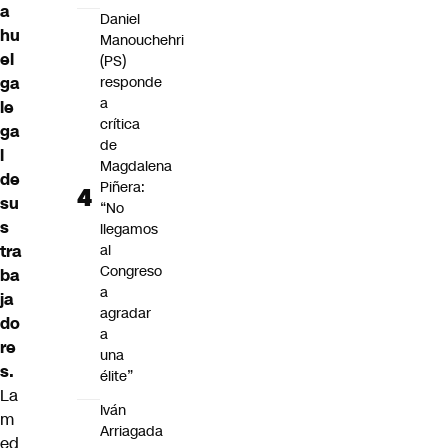
a
Daniel
hu
Manouchehri
el
(PS)
ga
responde
a
le
crítica
ga
de
l
Magdalena
de
Piñera:
su
“No
s
llegamos
tra
al
Congreso
ba
a
ja
agradar
do
a
re
una
s.
élite”
La
Iván
m
Arriagada
ed