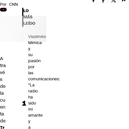
Por
CNN
Futuro 360
LO
Opinión
MÁS
LEÍDO
Vladimiro
Mimica
y
su
A
pasión
tra
por
vé
las
s
comunicaciones:
"La
de
radio
la
ha
cu
sido
en
mi
ta
amante
de
y
Tr
a