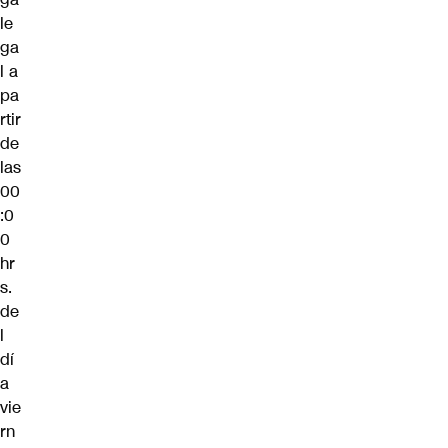
le
ga
l a
pa
rtir
de
las
00
:0
0
hr
s.
de
l
dí
a
vie
rn