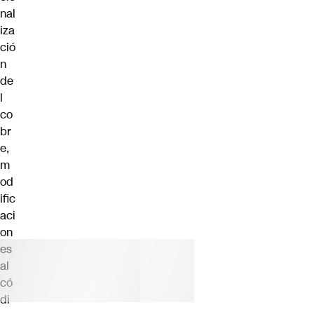
nal
iza
ció
n
de
l
co
br
e,
m
od
ific
aci
on
es
al
có
di