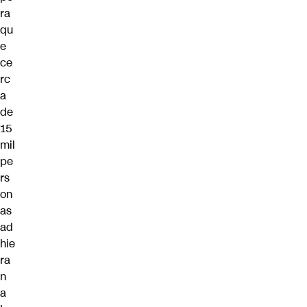
ra
qu
e
ce
rc
a
de
15
mil
pe
rs
on
as
ad
hie
ra
n
a