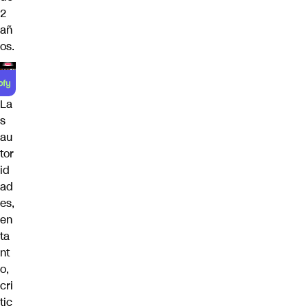
2
añ
os.
La
s
au
tor
id
ad
es,
en
ta
nt
o,
cri
tic