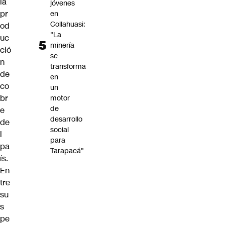
la
jóvenes
pr
en
Collahuasi:
od
"La
uc
minería
ció
se
n
transforma
de
en
co
un
br
motor
de
e
desarrollo
de
social
l
para
pa
Tarapacá"
ís.
En
tre
su
s
pe