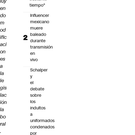
luy
tiempo"
en
do
Influencer
mexicano
m
muere
od
baleado
ific
durante
aci
transmisión
on
en
es
vivo
a
Schalper
la
y
le
el
gis
debate
lac
sobre
los
ión
indultos
la
a
bo
uniformados
ral
condenados
.
por