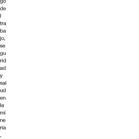
go
de
l
tra
ba
jo,
se
gu
rid
ad
y
sal
ud
en
la
mi
ne
ría
,