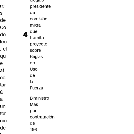
elegido
re
presidente
s
de
comisión
de
mixta
Co
que
de
tramita
lco
proyecto
, el
sobre
qu
Reglas
e
de
Uso
af
de
ec
la
tar
Fuerza
á
Biministro
a
Mas
un
por
ter
contratación
cio
de
de
196