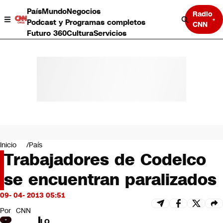
País
Mundo
Negocios
Radio
Podcast y Programas completos
CNN
Futuro 360
Cultura
Servicios
País
Mundo
Negocios
Inicio
País
Trabajadores de Codelco
Deportes
Programas completos
se encuentran paralizados
Cultura
Servicios
09- 04- 2013 05:51
Bits
CNN Data
Por
CNN
CNN tiempo
LO