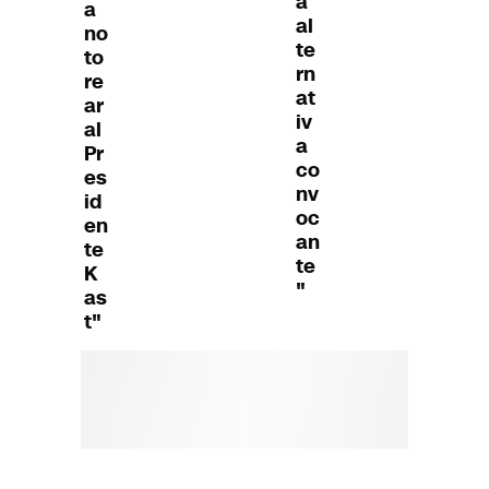
a
a
al
no
te
to
rn
re
at
ar
iv
al
a
Pr
co
es
nv
id
oc
en
an
te
te
K
"
as
t"