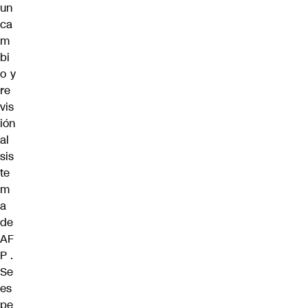
un
ca
m
bi
o y
re
vis
ión
al
sis
te
m
a
de
AF
P
.
Se
es
pe