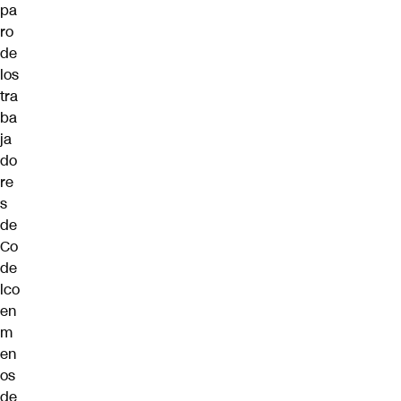
pa
ro
de
los
tra
ba
ja
do
re
s
de
Co
de
lco
en
m
en
os
de