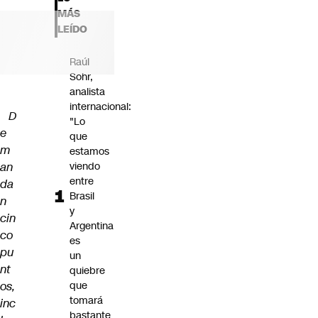
Futuro 360
MÁS
Opinión
LEÍDO
Raúl
Sohr,
analista
internacional:
D
"Lo
e
que
m
estamos
an
viendo
entre
da
Brasil
n
y
cin
Argentina
co
es
pu
un
nt
quiebre
os,
que
tomará
inc
bastante