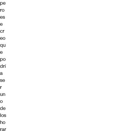
pe
ro
es
e
cr
eo
qu
e
po
drí
a
se
r
un
o
de
los
ho
rar