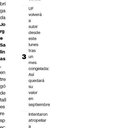
bri
UF
ga
volverá
da
a
Jo
subir
rg
desde
e
este
lunes
Sa
tras
lin
un
as
mes
,
congelada:
en
Así
tre
quedará
gó
su
valor
de
en
tall
septiembre
es
re
Intentaron
sp
atropellar
a
ec