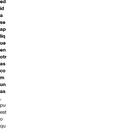
ed
id
a
se
ap
liq
ue
en
otr
as
co
m
un
as
,
pu
est
o
qu