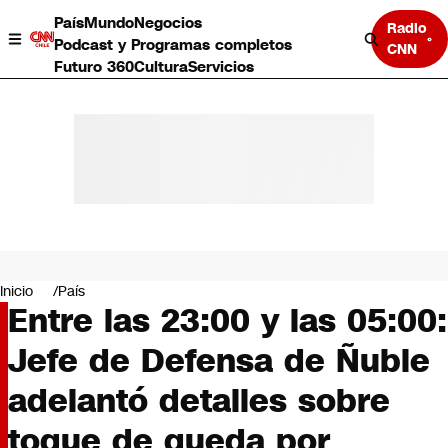
País
Mundo
Negocios
Radio
Podcast y Programas completos
CNN
Futuro 360
Cultura
Servicios
País
Mundo
Negocios
Inicio
País
Entre las 23:00 y las 05:00:
Deportes
Programas completos
Jefe de Defensa de Ñuble
Cultura
Servicios
adelantó detalles sobre
Bits
CNN Data
toque de queda por
CNN tiempo