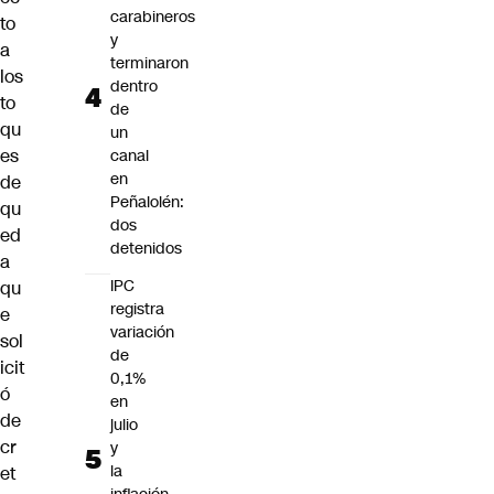
carabineros
to
y
a
terminaron
los
dentro
to
de
qu
un
es
canal
en
de
Peñalolén:
qu
dos
ed
detenidos
a
IPC
qu
registra
e
variación
sol
de
icit
0,1%
ó
en
de
julio
cr
y
la
et