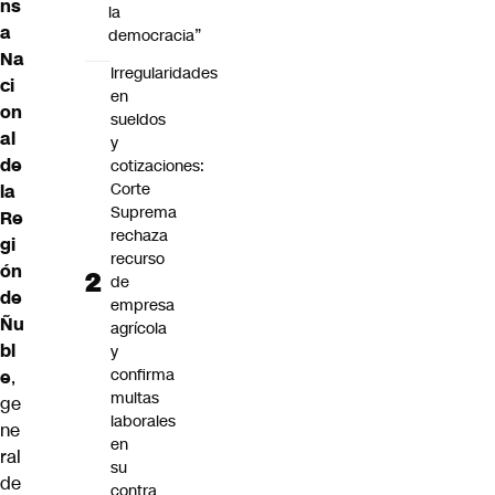
ns
la
a
democracia”
Na
Irregularidades
ci
en
on
sueldos
al
y
de
cotizaciones:
Corte
la
Suprema
Re
rechaza
gi
recurso
ón
de
de
empresa
Ñu
agrícola
bl
y
confirma
e
,
multas
ge
laborales
ne
en
ral
su
de
contra