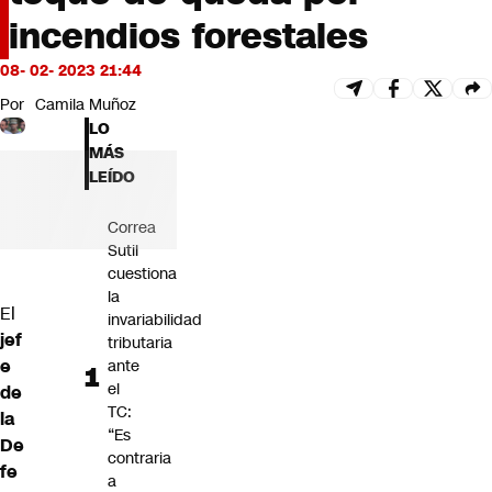
Futuro 360
incendios forestales
Opinión
08- 02- 2023 21:44
Por
Camila Muñoz
LO
MÁS
LEÍDO
Correa
Sutil
cuestiona
la
El
invariabilidad
jef
tributaria
e
ante
el
de
TC:
la
“Es
De
contraria
fe
a