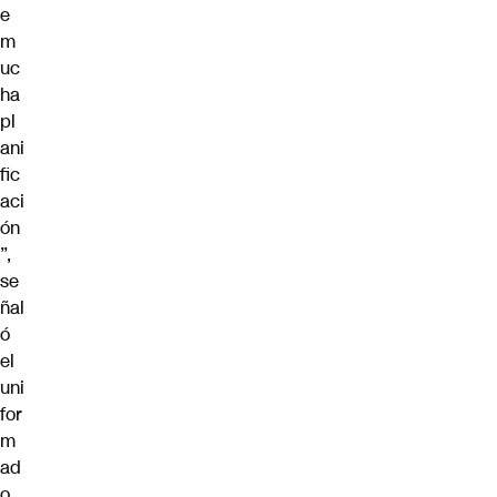
e
m
uc
ha
pl
ani
fic
aci
ón
”,
se
ñal
ó
el
uni
for
m
ad
o