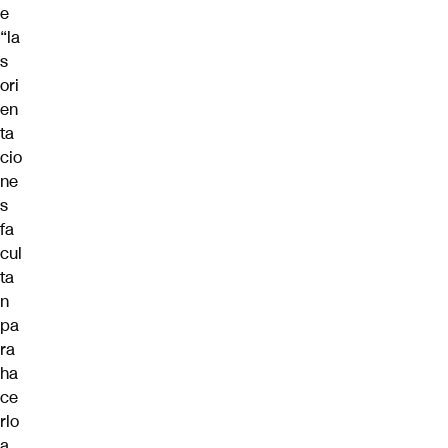
e
“la
s
ori
en
ta
cio
ne
s
fa
cul
ta
n
pa
ra
ha
ce
rlo
a