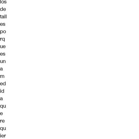
los
de
tall
es
po
rq
ue
es
un
a
m
ed
id
a
qu
e
re
qu
ier