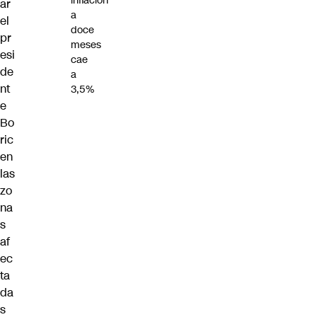
inflación
ar
a
el
doce
pr
meses
esi
cae
de
a
nt
3,5%
e
Bo
ric
en
las
zo
na
s
af
ec
ta
da
s