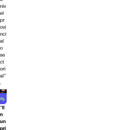
niv
el
pr
ovi
nci
al
o
se
ct
ori
al”
.
“
E
n
un
pri