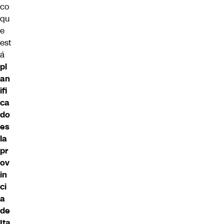
co
qu
e
est
á
pl
an
ifi
ca
do
es
la
pr
ov
in
ci
a
de
Ita