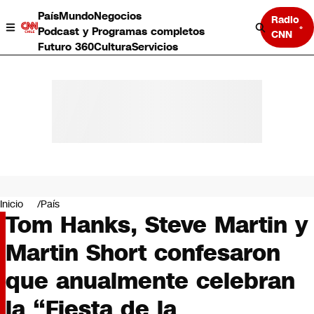
País
Mundo
Negocios
Radio
Podcast y Programas completos
CNN
Futuro 360
Cultura
Servicios
País
Mundo
Negocios
Inicio
País
Tom Hanks, Steve Martin y
Deportes
Programas completos
Martin Short confesaron
Cultura
Servicios
que anualmente celebran
Bits
CNN Data
la “Fiesta de la
CNN tiempo