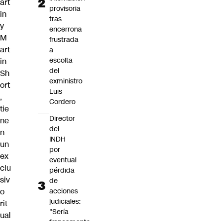
art
provisoria
in
tras
y
encerrona
M
frustrada
art
a
escolta
in
del
Sh
exministro
ort
Luis
,
Cordero
tie
Director
ne
del
n
INDH
un
por
ex
eventual
clu
pérdida
siv
de
o
acciones
judiciales:
rit
"Sería
ual