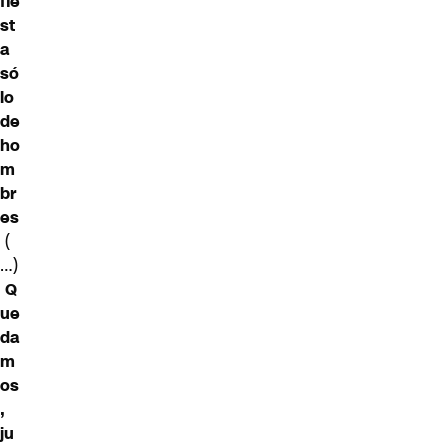
fie
st
a
só
lo
de
ho
m
br
es
(
…)
Q
ue
da
m
os
,
ju