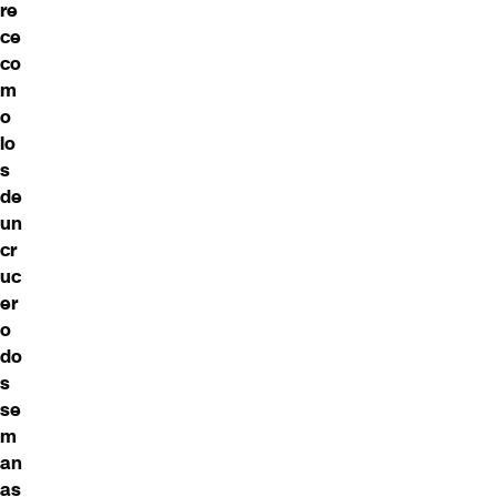
re
ce
co
m
o
lo
s
de
un
cr
uc
er
o
do
s
se
m
an
as