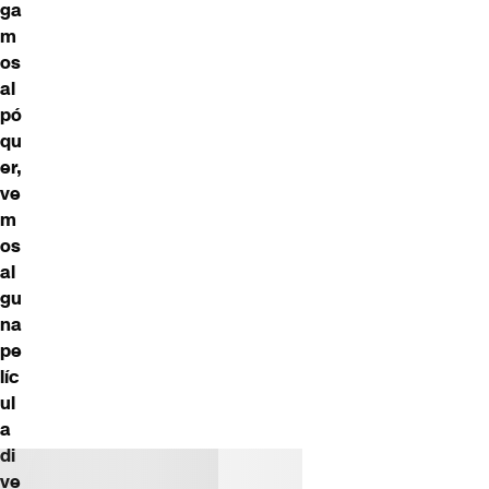
ga
m
os
al
pó
qu
er,
ve
m
os
al
gu
na
pe
líc
ul
a
di
ve