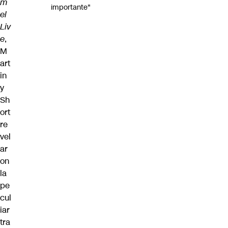
m
importante"
el
Liv
e
,
M
art
in
y
Sh
ort
re
vel
ar
on
la
pe
cul
iar
tra