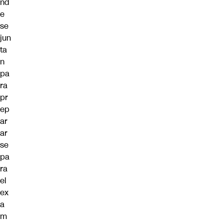
nd
e
se
jun
ta
n
pa
ra
pr
ep
ar
ar
se
pa
ra
el
ex
a
m