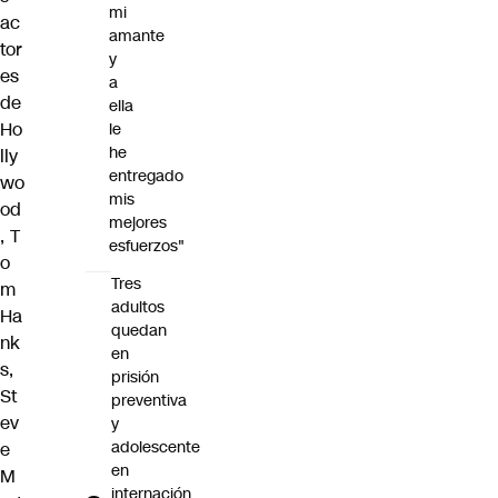
mi
ac
amante
tor
y
es
a
de
ella
Ho
le
he
lly
entregado
wo
mis
od
mejores
, T
esfuerzos"
o
Tres
m
adultos
Ha
quedan
nk
en
s,
prisión
St
preventiva
ev
y
adolescente
e
en
M
internación