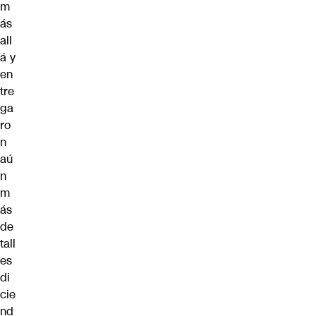
m
ás
all
á y
en
tre
ga
ro
n
aú
n
m
ás
de
tall
es
di
cie
nd