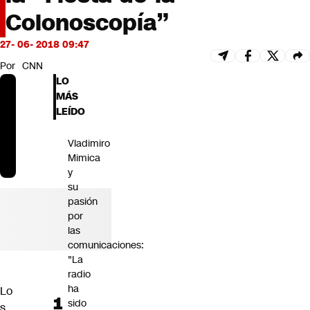
Futuro 360
Colonoscopía”
Opinión
27- 06- 2018 09:47
Por
CNN
LO
MÁS
LEÍDO
Vladimiro
Mimica
y
su
pasión
por
las
comunicaciones:
"La
radio
ha
Lo
sido
s