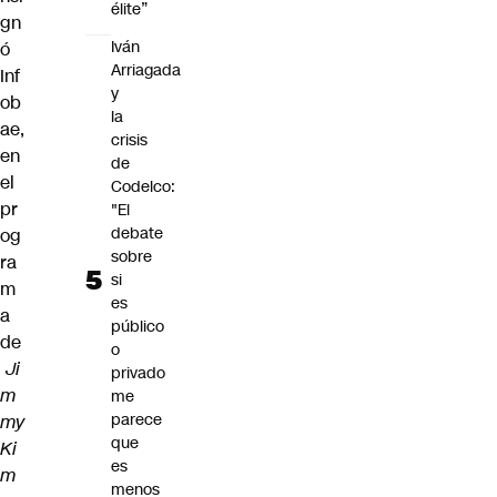
élite”
gn
Iván
ó
Arriagada
Inf
y
ob
la
ae,
crisis
en
de
el
Codelco:
pr
"El
debate
og
sobre
ra
si
m
es
a
público
de
o
Ji
privado
m
me
parece
my
que
Ki
es
m
menos