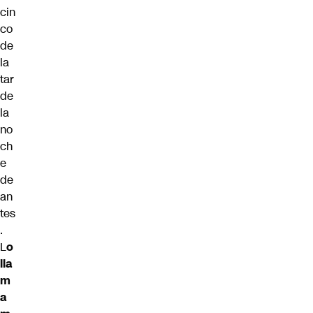
cin
co
de
la
tar
de
la
no
ch
e
de
an
tes
.
L
o
lla
m
a