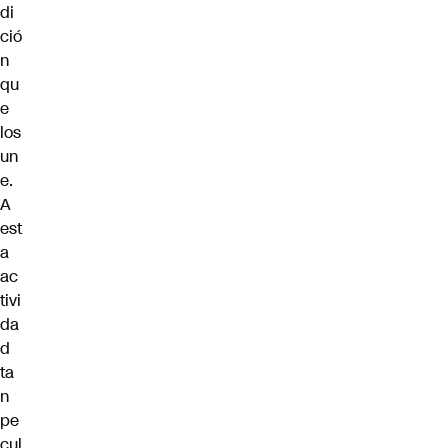
di
ció
n
qu
e
los
un
e.
A
est
a
ac
tivi
da
d
ta
n
pe
cul