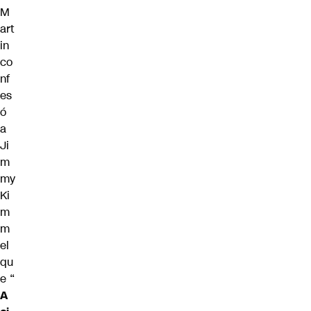
M
art
in
co
nf
es
ó
a
Ji
m
my
Ki
m
m
el
qu
e “
A