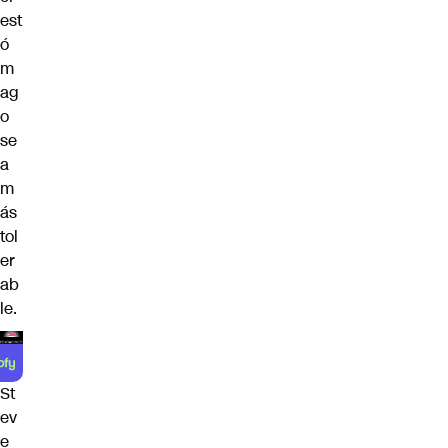
est
ó
m
ag
o
se
a
m
ás
tol
er
ab
le.
St
ev
e