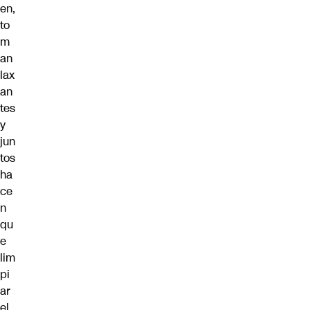
en,
to
m
an
lax
an
tes
y
jun
tos
ha
ce
n
qu
e
lim
pi
ar
el