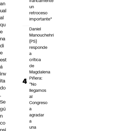
francamente
an
un
ual
retroceso
al
importante"
qu
Daniel
e
Manouchehri
na
(PS)
di
responde
e
a
est
crítica
de
á
Magdalena
inv
Piñera:
ita
“No
do
llegamos
.
al
Se
Congreso
gú
a
agradar
n
a
co
una
nsi