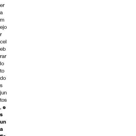
er
a
m
ejo
r
cel
eb
rar
lo
to
do
s
jun
tos
,
e
s
un
a