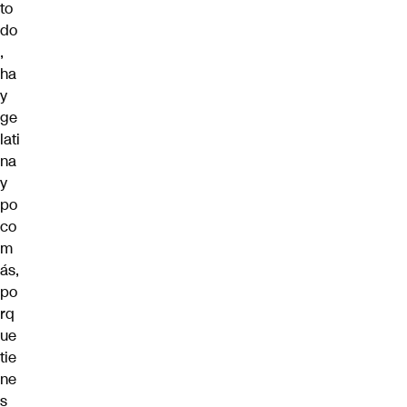
to
do
,
ha
y
ge
lati
na
y
po
co
m
ás,
po
rq
ue
tie
ne
s