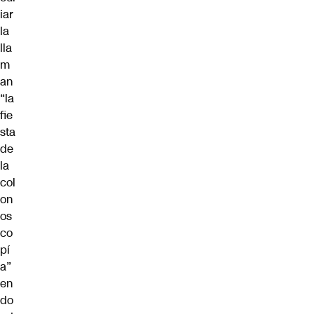
iar
la
lla
m
an
“la
fie
sta
de
la
col
on
os
co
pí
a”
en
do