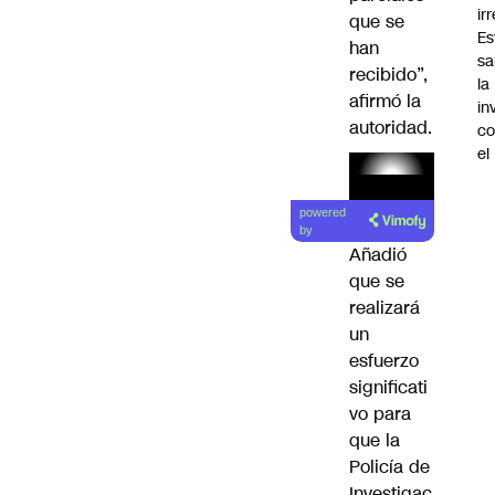
ir
que se
Es
han
sa
recibido”,
la
afirmó la
in
autoridad.
co
el
Lea el
powered
artículo
by
Añadió
que se
realizará
un
esfuerzo
significati
vo para
que la
Policía de
Investigac