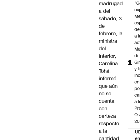
madrugad
“G
ex
a del
Me
sábado, 3
es
de
de
febrero, la
a l
ministra
ac
del
Ma
Interior,
di
Gi
Carolina
y l
Tohá
,
in
informó
en
que aún
po
no se
ca
cuenta
a 
con
Pr
Os
certeza
20
respecto
a la
UD
cantidad
en