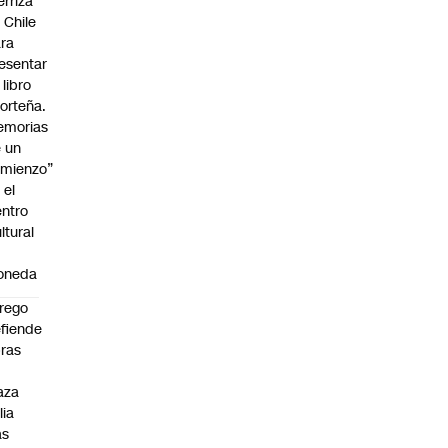
erriza
 Chile
ra
esentar
 libro
orteña.
emorias
 un
mienzo”
 el
ntro
ltural
a
oneda
rego
fiende
ras
n
aza
lia
as