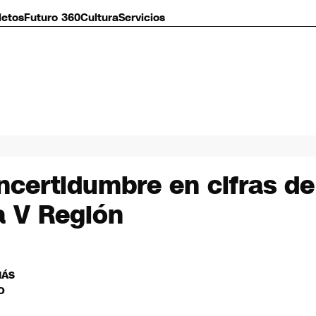
letos
Futuro 360
Cultura
Servicios
ncertidumbre en cifras de 
a V Región
MÁS
O