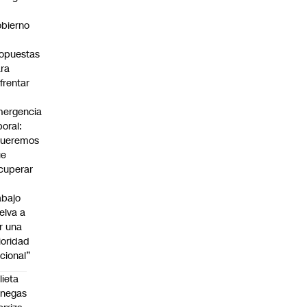
bierno
0
opuestas
ra
frentar
ergencia
boral:
Queremos
ue
cuperar
abajo
elva a
r una
ioridad
cional”
lieta
enegas