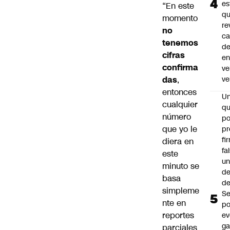
es
“En este
q
momento
re
no
ca
tenemos
d
cifras
e
confirma
ve
das
,
ve
entonces
U
cualquier
qu
número
po
que yo le
pr
fi
diera en
fa
este
u
minuto se
de
basa
de
simpleme
Se
nte en
po
reportes
ev
ga
parciales