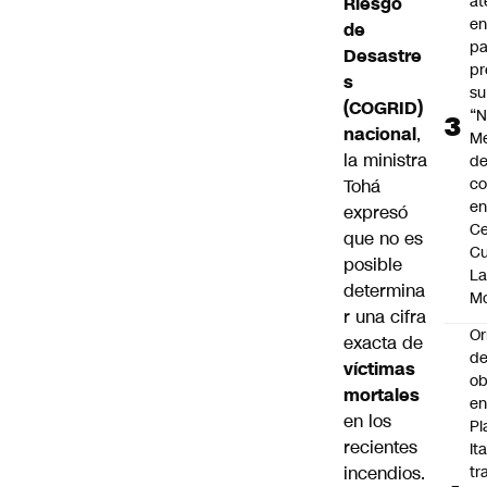
at
Riesgo
en
de
pa
Desastre
pr
s
su
(COGRID)
“N
nacional
,
M
la ministra
de
co
Tohá
en
expresó
Ce
que no es
Cu
posible
L
determina
M
r una cifra
Or
exacta de
de
víctimas
ob
mortales
e
en los
Pl
recientes
Ita
incendios.
tr