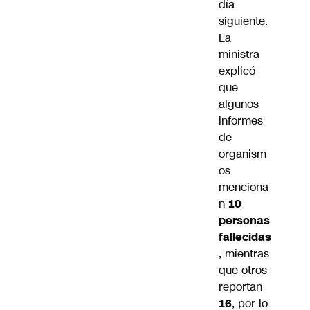
día
siguiente.
La
ministra
explicó
que
algunos
informes
de
organism
os
menciona
n
10
personas
fallecidas
, mientras
que otros
reportan
16
, por lo