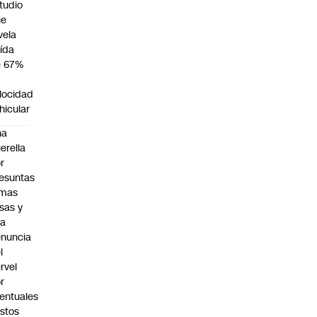
tudio
ue
vela
ída
e 67%
n
locidad
hicular
na
erella
r
esuntas
rmas
lsas y
na
nuncia
l
rvel
r
entuales
stos