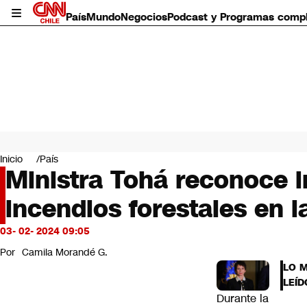
País
Mundo
Negocios
Podcast y Programas comp
País
Mundo
Inicio
País
Negocios
Ministra Tohá reconoce i
Deportes
incendios forestales en l
Programas completos
Cultura
Servicios
03- 02- 2024 09:05
Bits
Por
Camila Morandé G.
CNN Data
LO 
CNN tiempo
LEÍD
Futuro 360
Durante la
Opinión