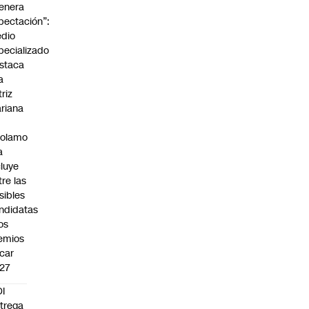
enera
pectación”:
dio
pecializado
staca
a
triz
riana
rolamo
a
cluye
tre las
sibles
ndidatas
los
emios
car
27
I
trega