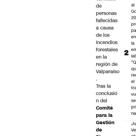
al
de
Go
personas
2
fallecidas
pr
a causa
pa
de los
en
incendios
la
forestales
em
la
en la
“
región de
q
Valparaíso
re
.
el
Tras la
tr
conclusió
vu
n del
se
pr
Comité
na
para la
Gestión
Ju
de
V