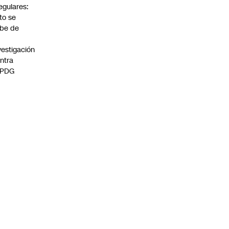
regulares:
to se
be de
vestigación
ntra
 PDG