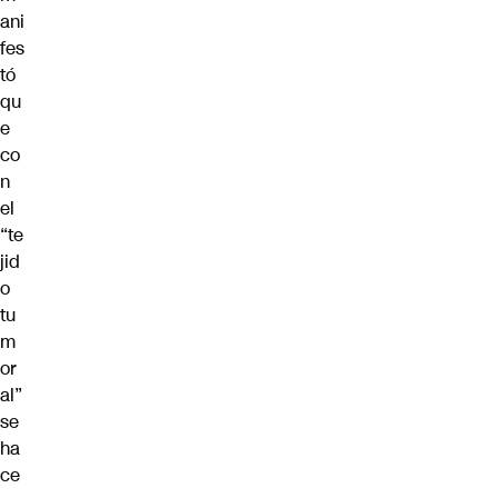
ani
fes
tó
qu
e
co
n
el
“te
jid
o
tu
m
or
al”
se
ha
ce