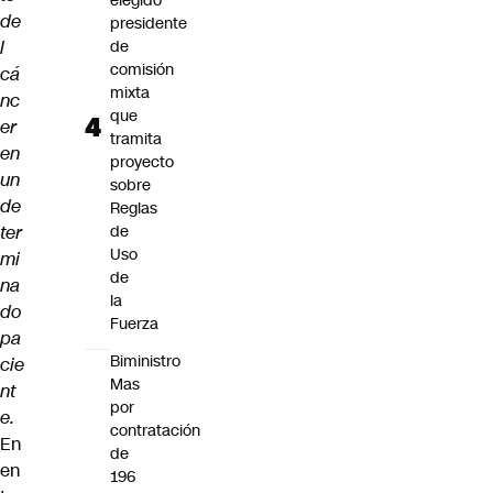
elegido
de
presidente
l
de
comisión
cá
mixta
nc
que
er
tramita
en
proyecto
un
sobre
de
Reglas
ter
de
Uso
mi
de
na
la
do
Fuerza
pa
Biministro
cie
Mas
nt
por
e.
contratación
En
de
en
196