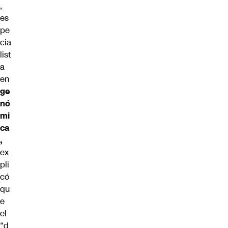
,
es
pe
cia
list
a
en
ge
nó
mi
ca
,
ex
pli
có
qu
e
el
“d