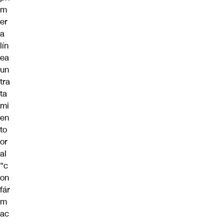
m
er
a
lín
ea
un
tra
ta
mi
en
to
or
al
“c
on
fár
m
ac