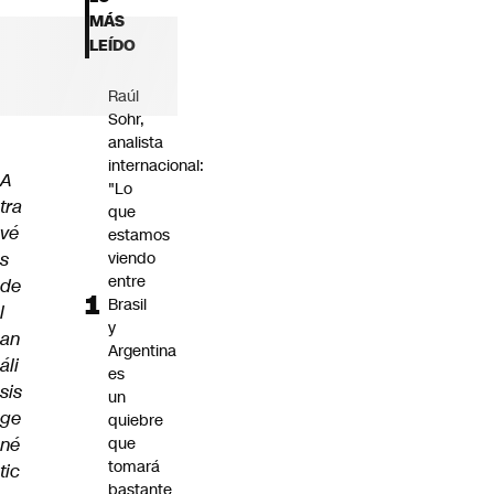
Futuro 360
MÁS
Opinión
LEÍDO
Raúl
Sohr,
analista
internacional:
A
"Lo
tra
que
vé
estamos
s
viendo
entre
de
Brasil
l
y
an
Argentina
áli
es
sis
un
ge
quiebre
né
que
tomará
tic
bastante