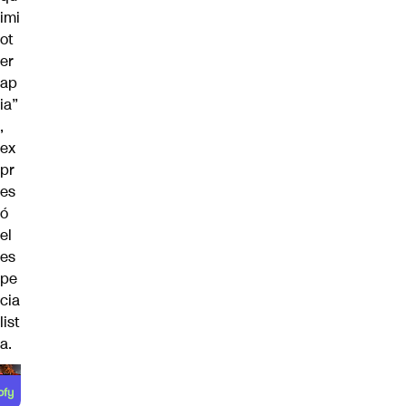
imi
ot
er
ap
ia”
,
ex
pr
es
ó
el
es
pe
cia
list
a.