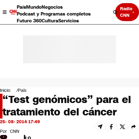
País
Mundo
Negocios
Radio
Podcast y Programas completos
CNN
Futuro 360
Cultura
Servicios
País
Mundo
Negocios
Inicio
País
“Test genómicos” para el
Deportes
Programas completos
tratamiento del cáncer
Cultura
Servicios
25- 08- 2014 17:49
Bits
CNN Data
Por
CNN
CNN tiempo
LO