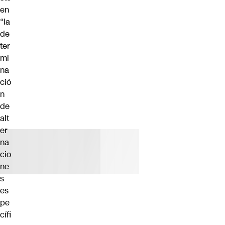
en
“la
de
ter
mi
na
ció
n
de
alt
er
na
cio
ne
s
es
pe
cífi