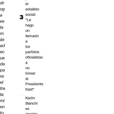
dr
el
og
estallido
social:
a
"Le
es
hago
la
un
m
llamado
ás
a
ad
los
ec
partidos
oficialistas
ua
a
da
no
pa
torear
ra
al
el
Presidente
tra
Kast"
ta
Karim
mi
Bianchi
en
es
to