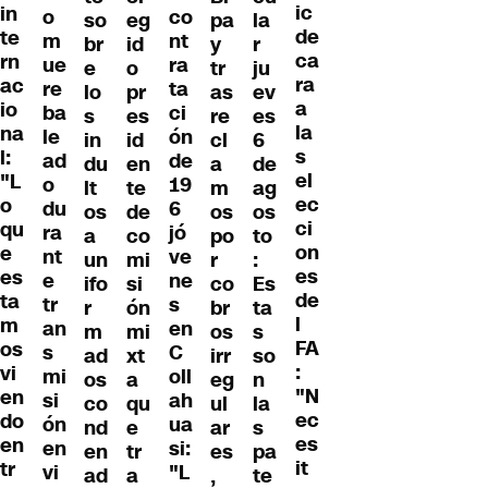
ic
in
o
co
so
eg
pa
la
de
te
m
nt
br
id
y
r
ca
rn
ue
ra
e
o
tr
ju
ra
ac
re
ta
lo
pr
as
ev
a
io
ba
ci
s
es
re
es
la
na
le
ón
in
id
cl
6
s
l:
ad
de
du
en
a
de
el
"L
o
19
lt
te
m
ag
ec
o
du
6
os
de
os
os
ci
qu
ra
jó
a
co
po
to
on
e
nt
ve
un
mi
r
:
es
es
e
ne
ifo
si
co
Es
de
ta
tr
s
r
ón
br
ta
l
m
an
en
m
mi
os
s
FA
os
s
C
ad
xt
irr
so
:
vi
mi
oll
os
a
eg
n
"N
en
si
ah
co
qu
ul
la
ec
do
ón
ua
nd
e
ar
s
es
en
en
si:
en
tr
es
pa
it
tr
vi
"L
ad
a
,
te