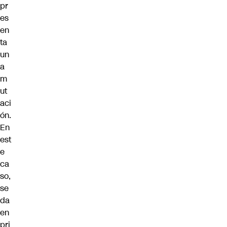
pr
es
en
ta
un
a
m
ut
aci
ón.
En
est
e
ca
so,
se
da
en
pri