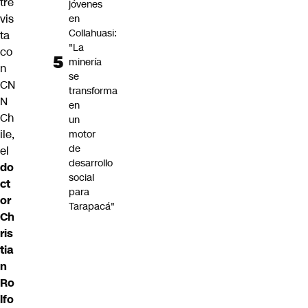
tre
jóvenes
vis
en
Collahuasi:
ta
"La
co
minería
n
se
CN
transforma
N
en
Ch
un
ile,
motor
de
el
desarrollo
do
social
ct
para
or
Tarapacá"
Ch
ris
tia
n
Ro
lfo