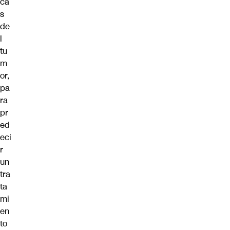
ca
s
de
l
tu
m
or,
pa
ra
pr
ed
eci
r
un
tra
ta
mi
en
to