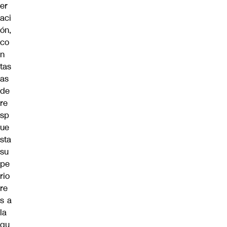
er
aci
ón,
co
n
tas
as
de
re
sp
ue
sta
su
pe
rio
re
s a
la
qu