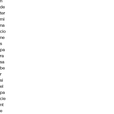
n
de
ter
mi
na
cio
ne
s
pa
ra
sa
be
r
si
el
pa
cie
nt
e