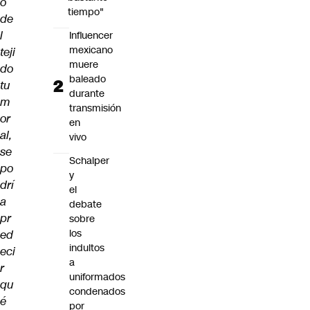
o
tiempo"
de
l
Influencer
mexicano
teji
muere
do
baleado
tu
durante
m
transmisión
or
en
al,
vivo
se
Schalper
po
y
drí
el
a
debate
pr
sobre
los
ed
indultos
eci
a
r
uniformados
qu
condenados
é
por