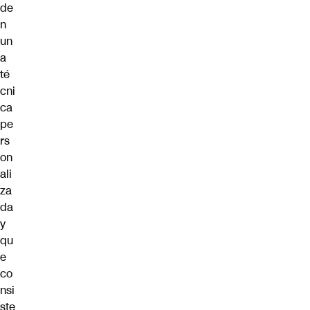
de
n
un
a
té
cni
ca
pe
rs
on
ali
za
da
y
qu
e
co
nsi
ste