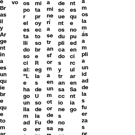
a
e
vo
a
os
mi
de
nt
m
Br
mi
po
ta
sc
es
os
as
ne
r
pr
ue
qu
la
il
rí
el
oy
nt
e
m
y
a
es
ec
os
no
ás
Ar
se
ta
to
du
pu
a
ge
tr
lli
so
pli
ed
m
nt
an
do
br
ca
en
pli
in
sf
so
e
do
ci
a
a
or
ci
R
s
rc
un
es
m
al:
eg
y
ul
id
un
a
"L
la
tr
ar
ad
qu
en
e
s
an
en
de
ie
un
ha
de
sa
Sa
la
br
m
go
U
cc
nt
s
e
ot
un
so
io
ia
fu
qu
or
lla
de
ne
go
er
e
de
m
la
s
za
to
de
ad
Fu
no
s
m
sa
o
er
re
pr
ar