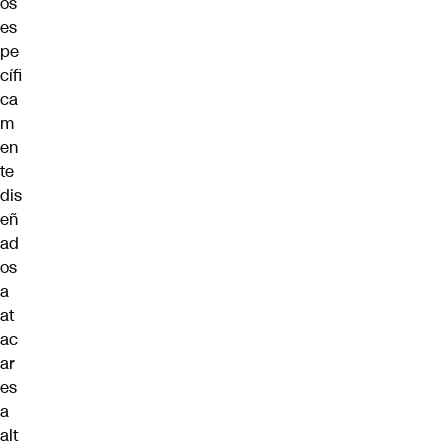
os
es
pe
cífi
ca
m
en
te
dis
eñ
ad
os
a
at
ac
ar
es
a
alt