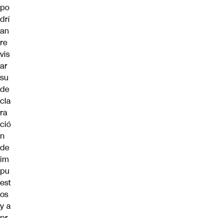
po
drí
an
re
vis
ar
su
de
cla
ra
ció
n
de
im
pu
est
os
y a
pr