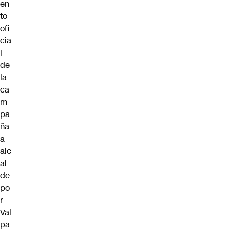
en
to
ofi
cia
l
de
la
ca
m
pa
ña
a
alc
al
de
po
r
Val
pa