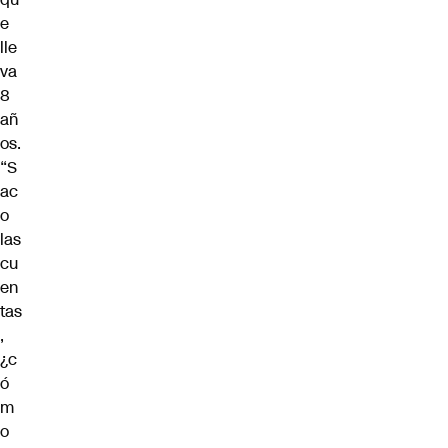
e
lle
va
8
añ
os.
“S
ac
o
las
cu
en
tas
,
¿c
ó
m
o