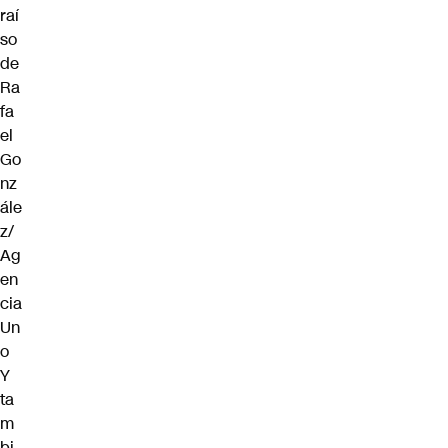
raí
so
de
Ra
fa
el
Go
nz
ále
z/
Ag
en
cia
Un
o
Y
ta
m
bi