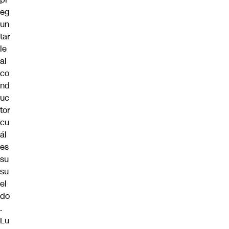
eg
un
tar
le
al
co
nd
uc
tor
cu
ál
es
su
su
el
do
.
Lu