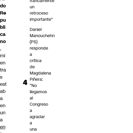
francamente
do
un
Re
retroceso
importante"
pu
bli
Daniel
ca
Manouchehri
no
(PS)
,
responde
a
mi
crítica
en
de
tra
Magdalena
s
Piñera:
est
“No
ab
llegamos
a
al
Congreso
en
a
un
agradar
a
a
en
una