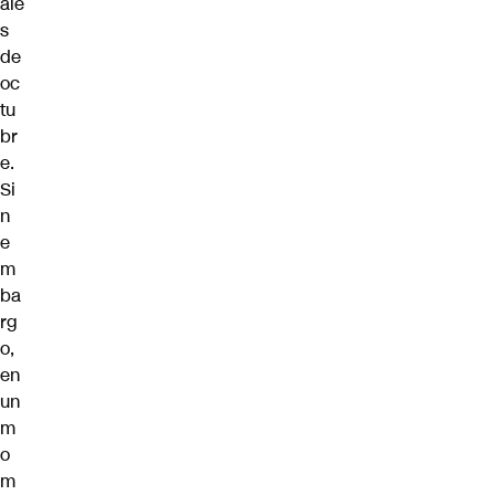
ale
s
de
oc
tu
br
e.
Si
n
e
m
ba
rg
o,
en
un
m
o
m