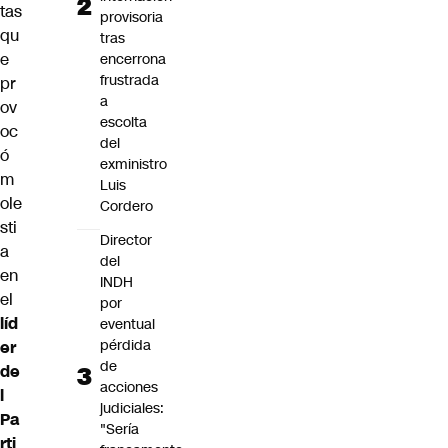
tas
provisoria
qu
tras
e
encerrona
frustrada
pr
a
ov
escolta
oc
del
ó
exministro
m
Luis
ole
Cordero
sti
Director
a
del
en
INDH
el
por
líd
eventual
pérdida
er
de
de
acciones
l
judiciales:
Pa
"Sería
rti