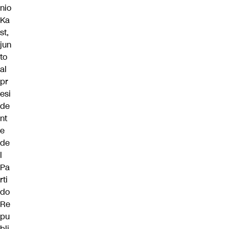
nio
Ka
st,
jun
to
al
pr
esi
de
nt
e
de
l
Pa
rti
do
Re
pu
bli