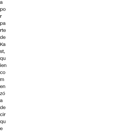
a
po
r
pa
rte
de
Ka
st,
qu
ien
co
m
en
zó
a
de
cir
qu
e