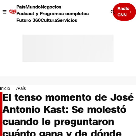
País
Mundo
Negocios
Radio
Podcast y Programas completos
CNN
Futuro 360
Cultura
Servicios
País
Mundo
Negocios
Inicio
País
El tenso momento de José
Deportes
Programas completos
Antonio Kast: Se molestó
Cultura
Servicios
cuando le preguntaron
Bits
CNN Data
cuánto gana y de dónde
CNN tiempo