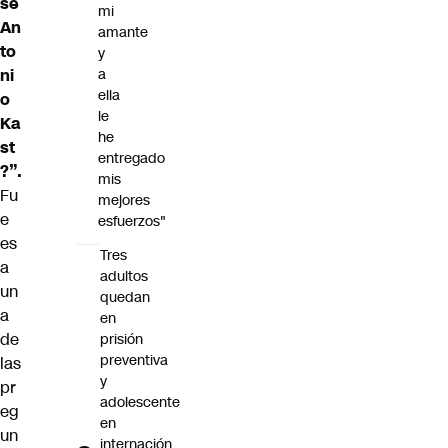
sé
mi
An
amante
to
y
ni
a
ella
o
le
Ka
he
st
entregado
?”.
mis
Fu
mejores
e
esfuerzos"
es
Tres
a
adultos
un
quedan
a
en
de
prisión
preventiva
las
y
pr
adolescente
eg
en
un
internación