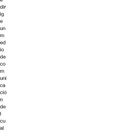
dir
ig
e
un
m
ed
io
de
co
m
uni
ca
ció
n
de
l
cu
al