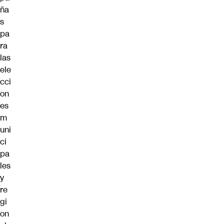
ña
s
pa
ra
las
ele
cci
on
es
m
uni
ci
pa
les
y
re
gi
on