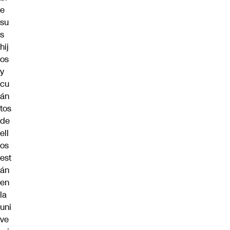
e
su
s
hij
os
y
cu
án
tos
de
ell
os
est
án
en
la
uni
ve