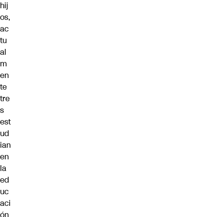
hij
os,
ac
tu
al
m
en
te
tre
s
est
ud
ian
en
la
ed
uc
aci
ón