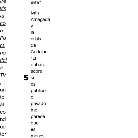
tre
élite”
vis
Iván
ta
Arriagada
co
y
n
la
Pu
crisis
ra
de
Codelco:
no
"El
tici
debate
a
sobre
TV
si
, j
es
un
público
to
o
privado
al
me
co
parece
nd
que
uc
es
tor
menos