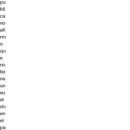
pu
bli
ca
no
afi
rm
ó
qu
e
no
tie
ne
un
su
el
do
en
el
pa