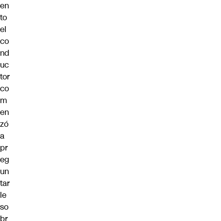
en
to
el
co
nd
uc
tor
co
m
en
zó
a
pr
eg
un
tar
le
so
br