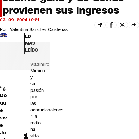
Futuro 360
provienen sus ingresos
Opinión
03- 09- 2024 12:21
Por
Valentina Sánchez Cárdenas
LO
MÁS
LEÍDO
Vladimiro
Mimica
y
su
“¿
pasión
De
por
qu
las
é
comunicaciones:
"La
viv
radio
e
ha
Jo
sido