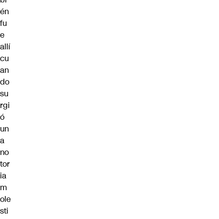
én
fu
e
allí
cu
an
do
su
rgi
ó
un
a
no
tor
ia
m
ole
sti