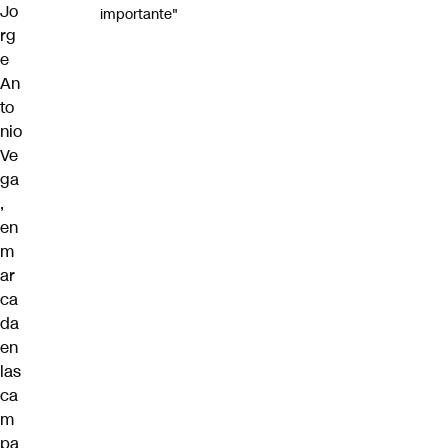
Jo
importante"
rg
e
An
to
nio
Ve
ga
,
en
m
ar
ca
da
en
las
ca
m
pa