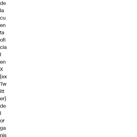
de
la
cu
en
ta
ofi
cia
l
en
X
(ex
Tw
itt
er)
de
l
or
ga
nis