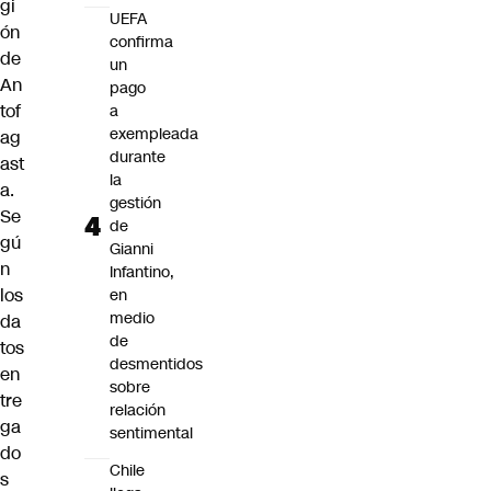
gi
UEFA
ón
confirma
de
un
An
pago
tof
a
exempleada
ag
durante
ast
la
a.
gestión
Se
de
gú
Gianni
n
Infantino,
los
en
medio
da
de
tos
desmentidos
en
sobre
tre
relación
ga
sentimental
do
Chile
s