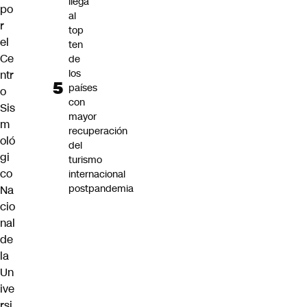
llega
po
al
r
top
el
ten
Ce
de
los
ntr
países
o
con
Sis
mayor
m
recuperación
oló
del
gi
turismo
co
internacional
postpandemia
Na
cio
nal
de
la
Un
ive
rsi