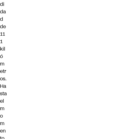
di
da
d
de
11
1
kil
ó
m
etr
os.
Ha
sta
el
m
o
m
en
to,