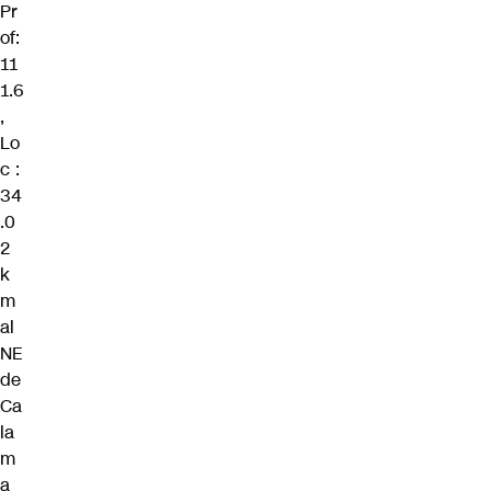
Pr
of:
11
1.6
,
Lo
c :
34
.0
2
k
m
al
NE
de
Ca
la
m
a