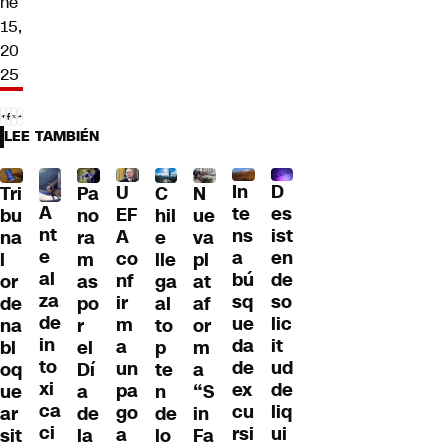
ne
15,
20
25
LEE TAMBIÉN
D
In
U
Tri
Pa
C
N
A
es
te
EF
bu
no
hil
ue
nt
ist
ns
A
na
ra
e
va
e
en
a
co
l
m
lle
pl
al
de
bú
nf
or
as
ga
at
za
so
sq
ir
de
po
al
af
de
lic
ue
m
na
r
to
or
in
it
da
a
bl
el
p
m
to
ud
de
un
oq
Dí
te
a
xi
de
ex
pa
ue
a
n
“S
ca
liq
cu
go
ar
de
de
in
ci
ui
rsi
a
sit
la
lo
Fa