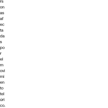
rs
on
as
af
ec
ta
da
s
po
r
el
m
ovi
mi
en
to
tel
úri
co.