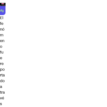
El
fe
nó
m
en
o
fu
e
re
po
rta
do
a
tra
vé
s