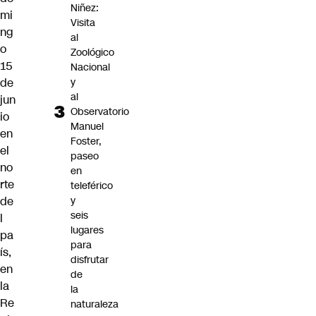
Niñez:
mi
Visita
ng
al
o
Zoológico
15
Nacional
y
de
al
jun
Observatorio
io
Manuel
en
Foster,
el
paseo
no
en
rte
teleférico
y
de
seis
l
lugares
pa
para
ís,
disfrutar
en
de
la
la
Re
naturaleza