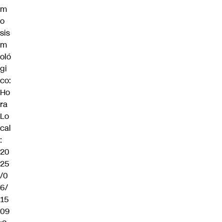
m
o
sis
m
oló
gi
co:
Ho
ra
Lo
cal
:
20
25
/0
6/
15
09