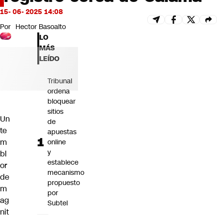
Futuro 360
15- 06- 2025 14:08
Opinión
Por
Hector Basoalto
LO
MÁS
LEÍDO
Tribunal
ordena
bloquear
sitios
Un
de
te
apuestas
m
online
y
bl
establece
or
mecanismo
de
propuesto
m
por
ag
Subtel
nit