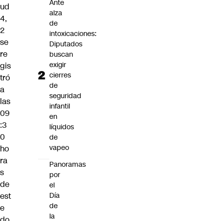
Ante
ud
alza
4,
de
2
intoxicaciones:
se
Diputados
re
buscan
exigir
gis
cierres
tró
de
a
seguridad
las
infantil
09
en
:3
líquidos
0
de
vapeo
ho
ra
Panoramas
s
por
de
el
Día
est
de
e
la
do