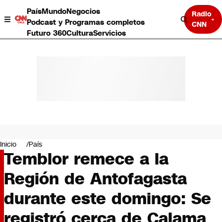
País
Mundo
Negocios
Radio
Podcast y Programas completos
CNN
Futuro 360
Cultura
Servicios
País
Mundo
Negocios
Inicio
País
Temblor remece a la
Deportes
Programas completos
Región de Antofagasta
Cultura
Servicios
durante este domingo: Se
Bits
CNN Data
registró cerca de Calama
CNN tiempo