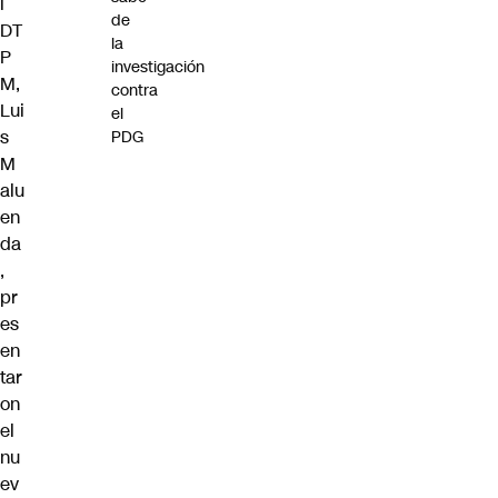
l
de
DT
la
P
investigación
M,
contra
Lui
el
s
PDG
M
alu
en
da
,
pr
es
en
tar
on
el
nu
ev