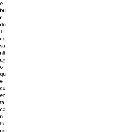
o
bu
s
de
Tr
an
sa
nti
ag
o
qu
e
cu
en
ta
co
n
te
cn