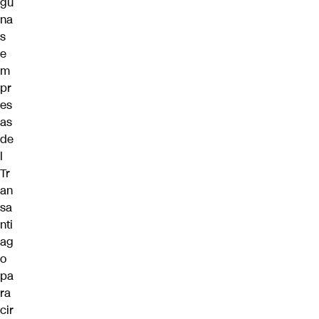
gu
na
s
e
m
pr
es
as
de
l
Tr
an
sa
nti
ag
o
pa
ra
cir