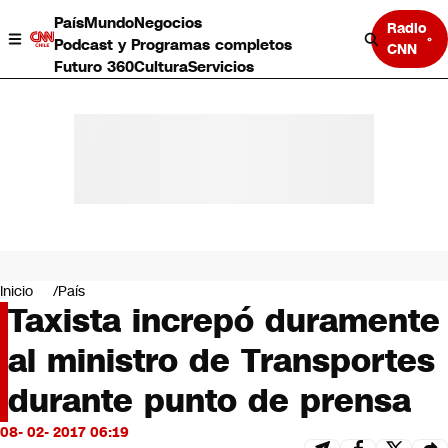
País
Mundo
Negocios
Radio
Podcast y Programas completos
CNN
Futuro 360
Cultura
Servicios
País
Mundo
Negocios
Inicio
País
Taxista increpó duramente
Deportes
Programas completos
al ministro de Transportes
Cultura
Servicios
durante punto de prensa
Bits
CNN Data
08- 02- 2017 06:19
CNN tiempo