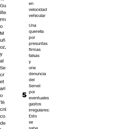
en
Gu
velocidad
ille
vehicular
rm
Una
o
querella
M
por
uñ
presuntas
oz,
firmas
y
falsas
al
y
Se
una
denuncia
cr
del
et
Servel
ari
por
o
eventuales
Té
gastos
cni
irregulares:
co
Esto
se
de
sabe