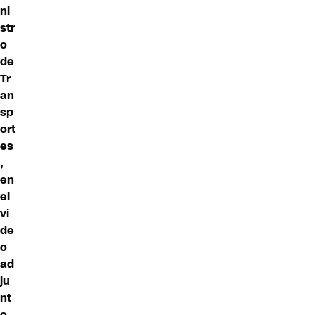
ni
str
o
de
Tr
an
sp
ort
es
,
en
el
vi
de
o
ad
ju
nt
o.