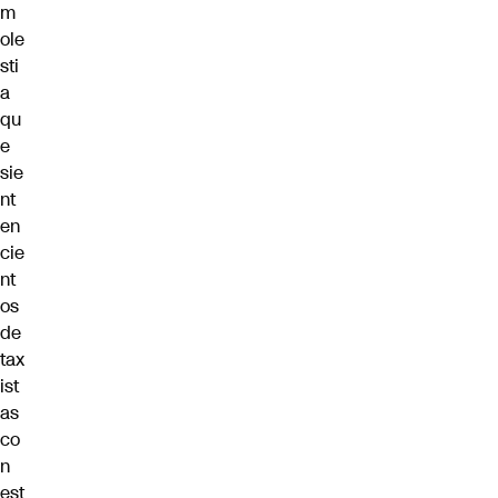
m
ole
sti
a
qu
e
sie
nt
en
cie
nt
os
de
tax
ist
as
co
n
est