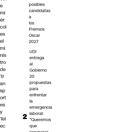
posibles
e
candidatas
mi
a
ér
los
col
Premios
es
Oscar
el
2027
mi
UDI
nis
entrega
tro
al
de
Gobierno
Tr
20
propuestas
an
para
sp
enfrentar
ort
la
es
emergencia
y
laboral:
Tel
“Queremos
ec
que