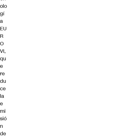
olo
gí
a
EU
R
O
VI,
qu
e
re
du
ce
la
e
mi
sió
n
de