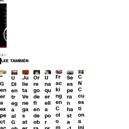
LEE TAMBIÉN
Fr
C
“
Ju
Or
U
Se
U
ac
N
G
lie
re
na
es
DI
ki
C
en
ta
go
qu
pe
en
ng
cu
er
Ve
de
er
ra
tr
en
es
a
ne
fi
ell
n
eg
C
ti
ex
ga
en
a
ha
a
ol
on
pe
s
de
po
st
al
o
a
ct
at
ob
r
a
G
m
ini
ac
er
ra
pr
-1
ob