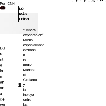
Por
CNN
Futuro 360
LO
Opinión
MÁS
LEÍDO
“Genera
expectación”:
Medio
especializado
Du
destaca
ra
a
nt
la
e
actriz
Mariana
la
di
m
Girolamo
añ
y
an
la
a
incluye
de
entre
est
las