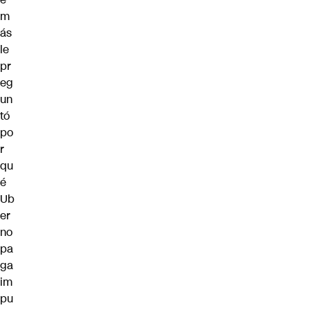
m
ás
le
pr
eg
un
tó
po
r
qu
é
Ub
er
no
pa
ga
im
pu