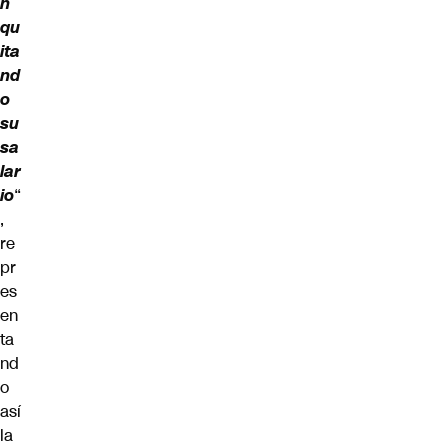
n
qu
ita
nd
o
su
sa
lar
io
“
,
re
pr
es
en
ta
nd
o
así
la