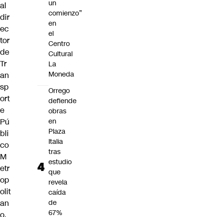
un
al
comienzo”
dir
en
ec
el
tor
Centro
de
Cultural
Tr
La
Moneda
an
sp
Orrego
ort
defiende
e
obras
Pú
en
Plaza
bli
Italia
co
tras
M
estudio
etr
que
op
revela
olit
caída
an
de
67%
o,