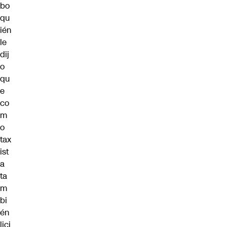
bo
qu
ién
le
dij
o
qu
e
co
m
o
tax
ist
a
ta
m
bi
én
lici