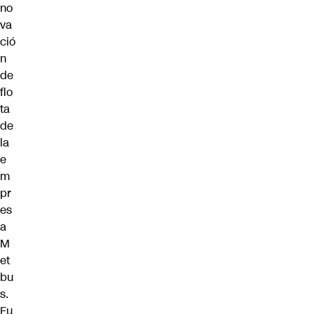
no
va
ció
n
de
flo
ta
de
la
e
m
pr
es
a
M
et
bu
s.
Fu