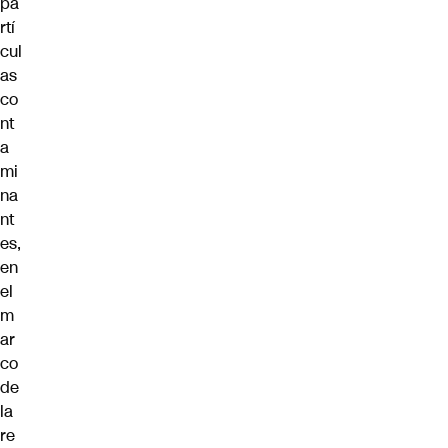
pa
rtí
cul
as
co
nt
a
mi
na
nt
es,
en
el
m
ar
co
de
la
re