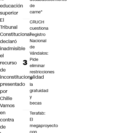
educación
de
carne"
superior
El
CRUCH
Tribunal
cuestiona
Constitucional
Registro
Nacional
declaró
de
inadmisible
Vándalos:
el
Pide
recurso
eliminar
de
restricciones
inconstitucionalidad
a
presentado
la
gratuidad
por
y
Chille
becas
Vamos
en
Terafab:
contra
El
megaproyecto
de
con