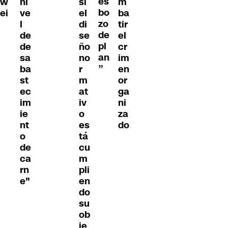
es
w
ni
si
m
bo
ei
ve
el
ba
zo
l
di
tir
de
de
se
el
pl
de
ño
cr
an
sa
no
im
”
ba
r
en
st
m
or
ec
at
ga
im
iv
ni
ie
o
za
nt
es
do
o
tá
de
cu
ca
m
rn
pli
e"
en
do
su
ob
je