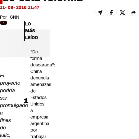
Futuro 360
11- 09- 2016 11:47
Opinión
Por
CNN
LO
MÁS
LEÍDO
"De
forma
descarada":
China
El
denuncia
proyecto
amenazas
podría
de
ser
Estados
Unidos
promulgado
a
a
empresa
fines
argentina
de
por
julio,
trabajar