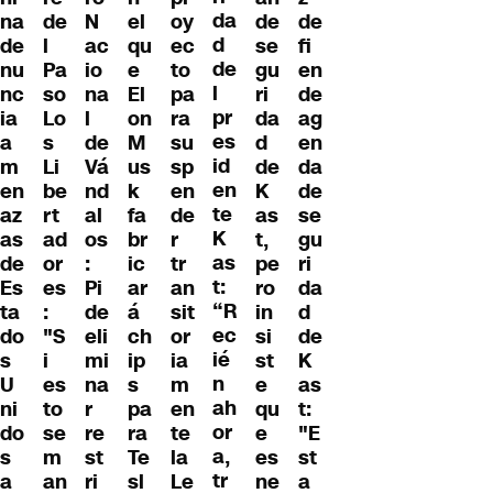
da
na
de
N
el
oy
de
de
d
de
l
ac
qu
ec
se
fi
de
nu
Pa
io
e
to
gu
en
l
nc
so
na
El
pa
ri
de
pr
ia
Lo
l
on
ra
da
ag
es
a
s
de
M
su
d
en
id
m
Li
Vá
us
sp
de
da
en
en
be
nd
k
en
K
de
te
az
rt
al
fa
de
as
se
K
as
ad
os
br
r
t,
gu
as
de
or
:
ic
tr
pe
ri
t:
Es
es
Pi
ar
an
ro
da
“R
ta
:
de
á
sit
in
d
ec
do
"S
eli
ch
or
si
de
ié
s
i
mi
ip
ia
st
K
n
U
es
na
s
m
e
as
ah
ni
to
r
pa
en
qu
t:
or
do
se
re
ra
te
e
"E
a,
s
m
st
Te
la
es
st
tr
a
an
ri
sl
Le
ne
a