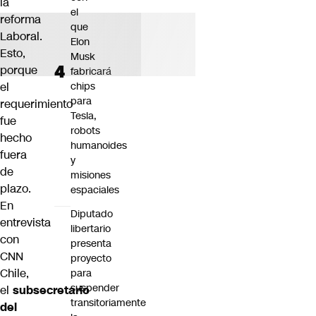
la
el
reforma
que
Laboral.
Elon
Esto,
Musk
porque
fabricará
el
chips
para
requerimiento
Tesla,
fue
robots
hecho
humanoides
fuera
y
de
misiones
plazo.
espaciales
En
Diputado
entrevista
libertario
con
presenta
CNN
proyecto
Chile,
para
suspender
el
subsecretario
transitoriamente
del