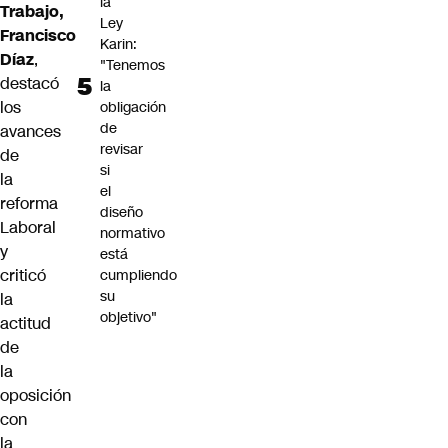
la
Trabajo,
Ley
Francisco
Karin:
Díaz
,
"Tenemos
destacó
la
los
obligación
de
avances
revisar
de
si
la
el
reforma
diseño
Laboral
normativo
y
está
criticó
cumpliendo
su
la
objetivo"
actitud
de
la
oposición
con
la